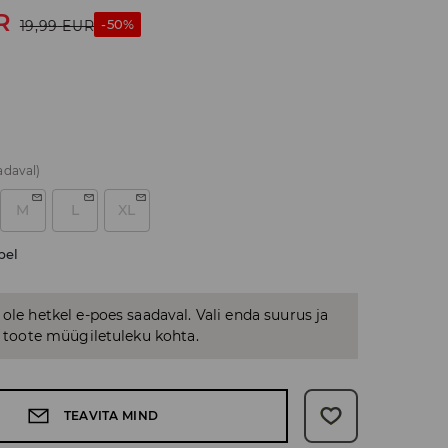
R
-50%
19,99
EUR
adaval)
M
L
XL
bel
 ole hetkel e-poes saadaval. Vali enda suurus ja
us toote müügiletuleku kohta.
TEAVITA MIND