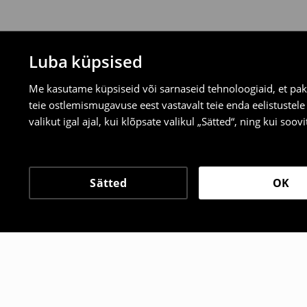
Luba küpsised
Me kasutame küpsiseid või sarnaseid tehnoloogiaid, et pak
teie ostlemismugavuse eest vastavalt teie enda eelistustel
valikut igal ajal, kui klõpsate valikul „Sätted“, ning kui soo
Sätted
OK