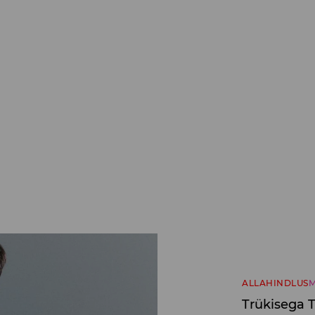
ALLAHINDLUS
M
Trükisega T