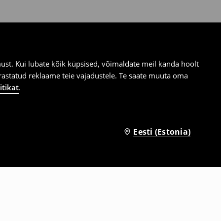
st. Kui lubate kõik küpsised, võimaldate meil kanda hoolt
ärastatud reklaame teie vajadustele. Te saate muuta oma
itikat
.
Eesti (Estonia)