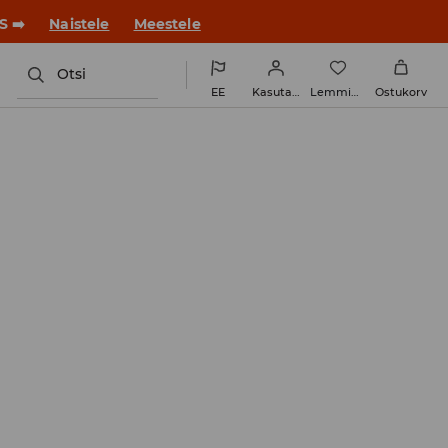
ue stiiliga!
Naistele
Meestele
Otsi
EE
Kasutaja
Lemmikud
Ostukorv