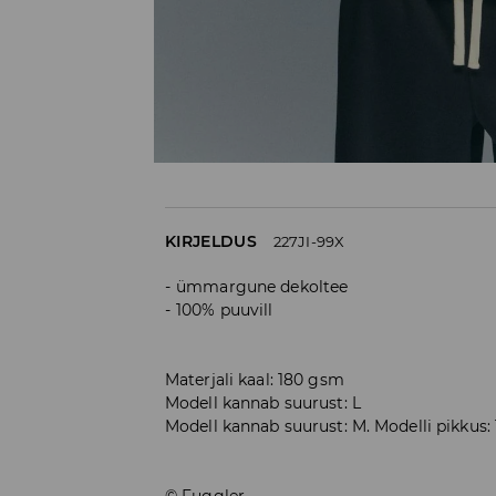
KIRJELDUS
227JI-99X
ümmargune dekoltee
100% puuvill
Materjali kaal: 180 gsm
Modell kannab suurust: L
Modell kannab suurust: M. Modelli pikkus:
© Fuggler