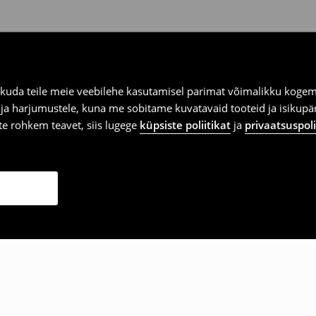
kuda teile meie veebilehe kasutamisel parimat võimalikku kogemu
e ja harjumustele, kuna me sobitame kuvatavaid tooteid ja isikup
vite rohkem teavet, siis lugege
küpsiste poliitikat
ja
privaatsuspoli