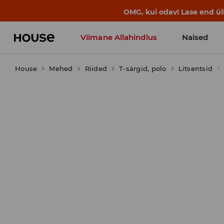
BACK TO SCHOOL
📒
Parimad lood a
Viimane Allahindlus
Naised
House
Mehed
Riided
T-särgid, polo
Litsentsid