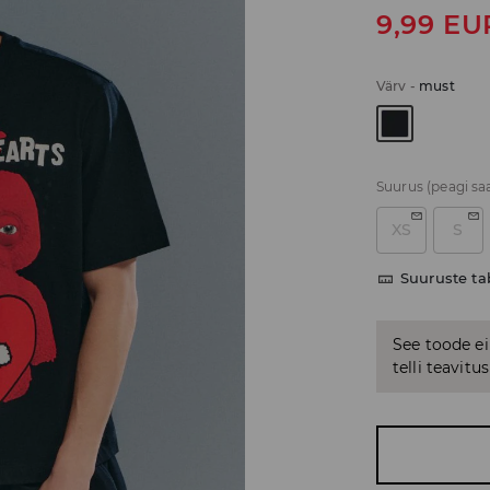
9,99
EU
Värv
-
must
Suurus
(peagi sa
XS
S
Suuruste ta
See toode ei
telli teavit