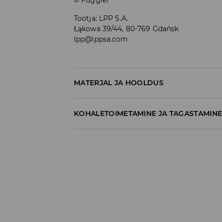
Tootja
:
LPP S.A.
Łąkowa 39/44, 80-769 Gdańsk
lpp@lppsa.com
MATERJAL JA HOOLDUS
100% PUUVILL
KOHALETOIMETAMINE JA TAGASTAMIN
Tarnepoliitika
Kättesaamine poest:
tasuta saatmine
3-8 tööpäeva
Kohaletoimetamine DPD pakiautomaat
3,99€
*
3-8 tööpäeva