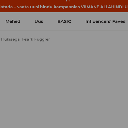
lgavad juba enne esimest koolikella. Alusta uut kooliaastat u
Mehed
Uus
BASIC
Influencers' Faves
Trükisega T-särk Fuggler