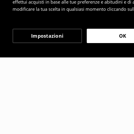
effettui acquisti in base alle tue preferenze e abitudini e di
modificare la tua scelta in qualsiasi momento cliccando sull
Impostazioni
OK
Altri clienti hanno sce