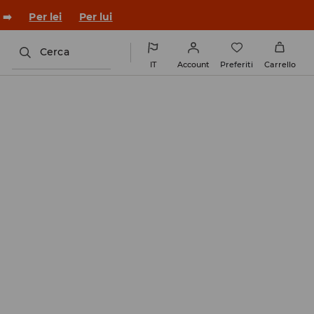
 ➡️
Per lei
Per lui
Cerca
IT
Account
Preferiti
Carrello