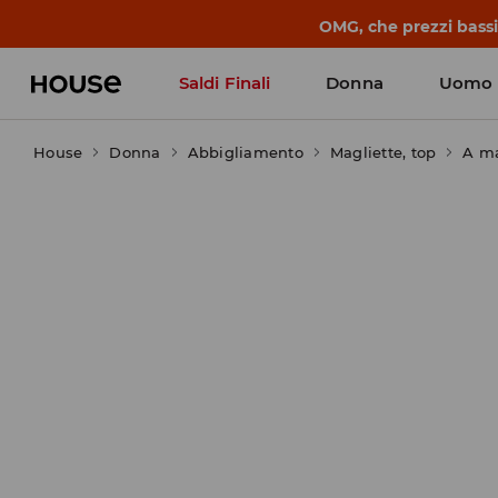
OMG, che prezzi bassi!
Saldi Finali
Donna
Uomo
House
Donna
Abbigliamento
Magliette, top
A ma