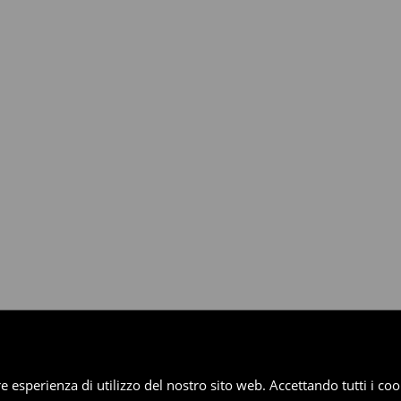
dotti entro 30 giorni attraverso
pplica ai pagamenti differiti).
iore esperienza di utilizzo del nostro sito web. Accettando tutti i 