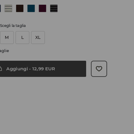
Scegli la taglia
M
L
XL
aglie
Aggiungi
-
12,99
EUR