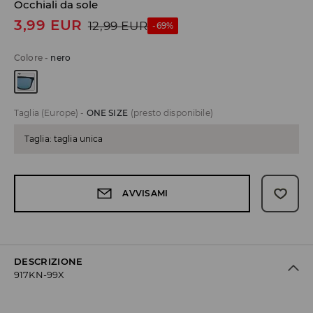
Occhiali da sole
3,99
EUR
12,99
EUR
-69%
Colore
-
nero
Taglia (Europe)
-
ONE SIZE
(presto disponibile)
Taglia: taglia unica
AVVISAMI
DESCRIZIONE
917KN-99X