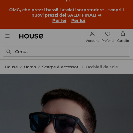
BACK TO SCHOOL
📒
Le storie più belle iniziano prima
della prima campanella. Inizia l'anno scolastico con un
nuovo look!
Per lei
Per lui
Preferiti
Account
Carrello
Cerca
House
Uomo
Scarpe & accessori
Occhiali da sole