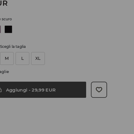
UR
 scuro
Scegli la taglia
M
L
XL
aglie
Aggiungi
-
29,99
EUR