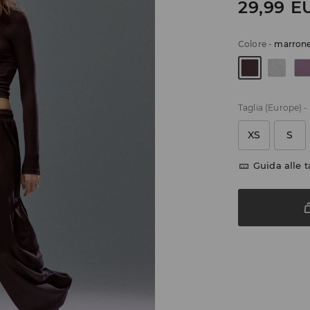
29,99
E
Colore
-
marrone
Taglia (Europe)
-
XS
S
Guida alle t