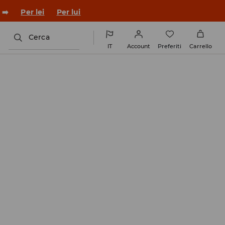
 ➡️
Per lei
Per lui
Cerca
IT
Account
Preferiti
Carrello