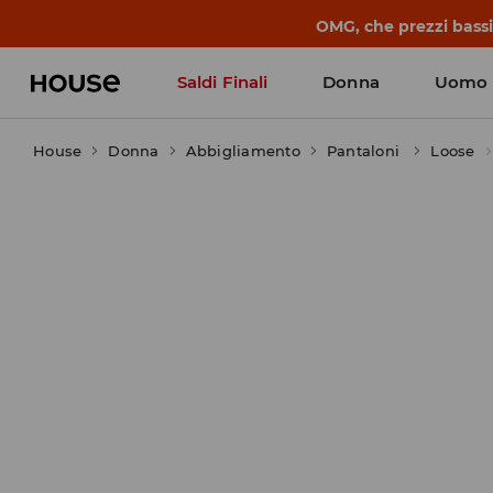
OMG, che prezzi bassi!
Saldi Finali
Donna
Uomo
House
Donna
Abbigliamento
Pantaloni
Loose