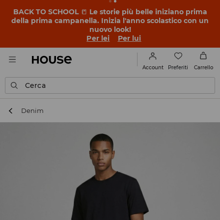
BACK TO SCHOOL
📒
Le storie più belle iniziano prima
della prima campanella. Inizia l'anno scolastico con un
nuovo look!
Per lei
Per lui
Preferiti
Account
Carrello
Cerca
Denim