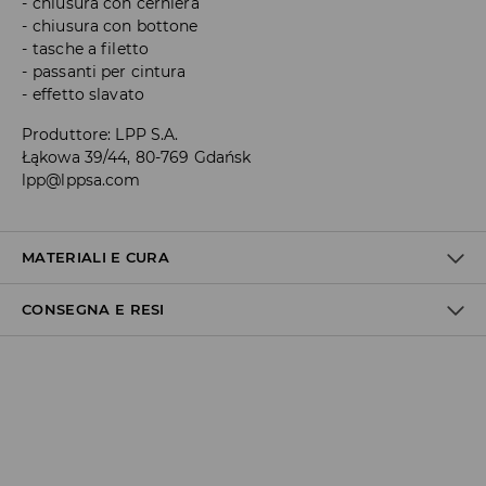
chiusura con cerniera
chiusura con bottone
tasche a filetto
passanti per cintura
effetto slavato
Produttore
:
LPP S.A.
Łąkowa 39/44, 80-769 Gdańsk
lpp@lppsa.com
MATERIALI E CURA
CONSEGNA E RESI
1° TESSUTO
:
99% COTONE, 1% ELASTAN
Politica di spedizione
Consegna gratuita da 40 EUR | I resi gratuiti
Non effettuiamo consegne a San Marino e nella Città del
Vaticano.