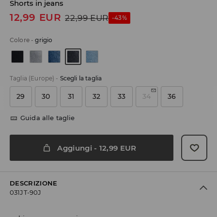
Shorts in jeans
12,99
EUR
22,99
EUR
-43%
Colore
-
grigio
Taglia (Europe)
-
Scegli la taglia
29
30
31
32
33
34
36
Guida alle taglie
Aggiungi
-
12,99
EUR
DESCRIZIONE
031JT-90J