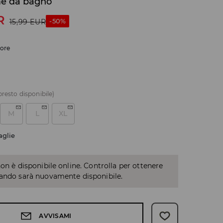
e da bagno
R
-50%
15,99
EUR
lore
presto disponibile)
M
L
XL
aglie
non è disponibile online. Controlla per ottenere
uando sarà nuovamente disponibile.
AVVISAMI