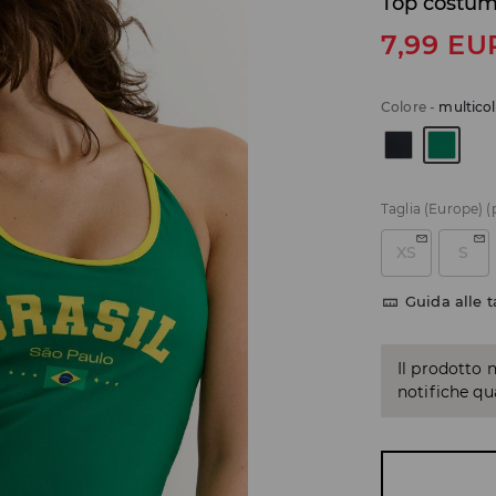
Top costum
7,99
EU
Colore
-
multico
Taglia (Europe)
(
XS
S
Guida alle t
Il prodotto 
notifiche q