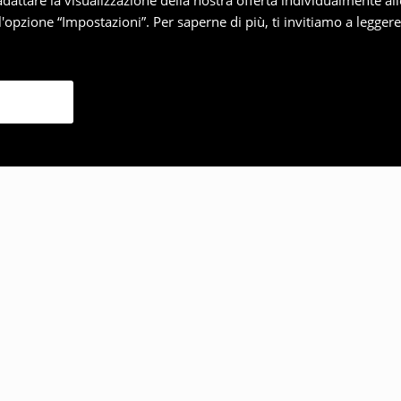
 adattare la visualizzazione della nostra offerta individualmente al
'opzione “Impostazioni”. Per saperne di più, ti invitiamo a legger
lto anche