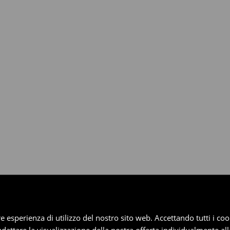
dotti entro 30 giorni attraverso
pplica ai pagamenti differiti).
iore esperienza di utilizzo del nostro sito web. Accettando tutti i 