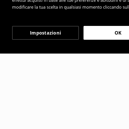
effettui acquisti in base alle tue preferenze e abitudini e di
modificare la tua scelta in qualsiasi momento cliccando sull
Impostazioni
OK
Altri clienti hanno sce