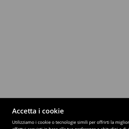
Da 40 EUR –
Gratuita
Corriere (4 - 9 giorni lavorativi):
Fino a 40 EUR –
4.99 EUR
Da 40 EUR –
Gratuita
⟶
Scopri di più
Politica di reso
È possibile restituire gratuitamente i pro
metodi di restituzione selezionati (non si a
Informazioni dettagliate su resi
Accetta i cookie
Utilizziamo i cookie o tecnologie simili per offrirti la migl