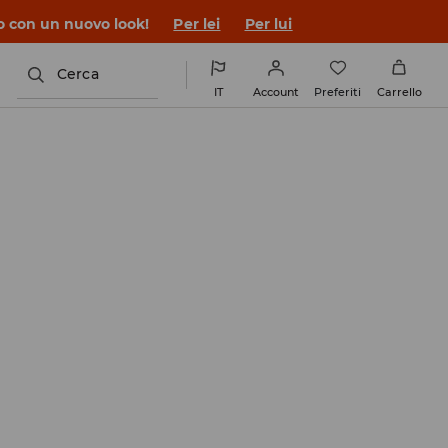
co con un nuovo look!
Per lei
Per lui
Cerca
IT
Account
Preferiti
Carrello