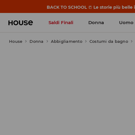
BACK TO SCHOOL
📒
Le storie più belle
Saldi Finali
Donna
Uomo
House
Donna
Abbigliamento
Costumi da bagno