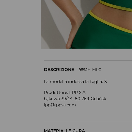
DESCRIZIONE
959JH-MLC
La modella indossa la taglia: S
Produttore
:
LPP S.A.
Łąkowa 39/44, 80-769 Gdańsk
lpp@lppsa.com
MATERIALI E CURA