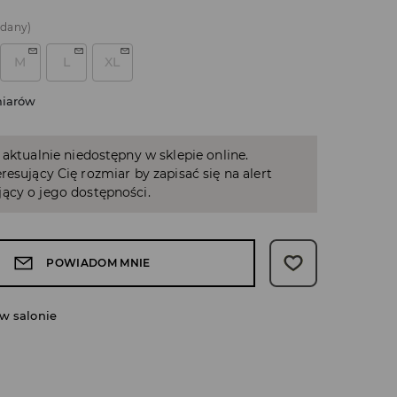
edany)
M
L
XL
miarów
 aktualnie niedostępny w sklepie online.
resujący Cię rozmiar by zapisać się na alert
ący o jego dostępności.
POWIADOM MNIE
w salonie