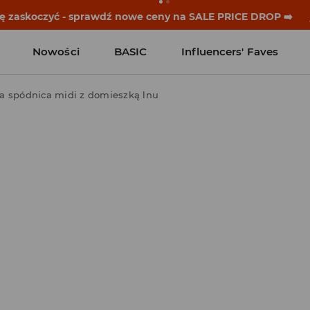
historie zaczynają się przed dzwonkiem. Wystartuj od noweg
Nowości
BASIC
Influencers' Faves
a spódnica midi z domieszką lnu