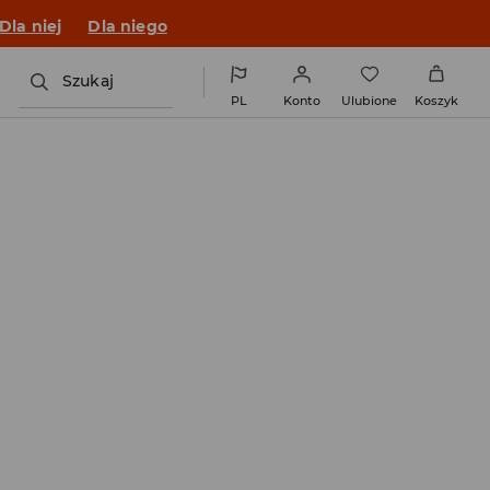
o fitu!
Dla niej
Dla niego
Szukaj
PL
Konto
Ulubione
Koszyk