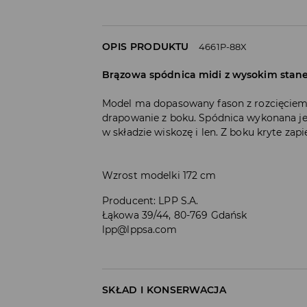
OPIS PRODUKTU
4661P-88X
Brązowa spódnica midi z wysokim stan
Model ma dopasowany fason z rozcięcie
drapowanie z boku. Spódnica wykonana jest
w składzie wiskozę i len. Z boku kryte zap
Wzrost modelki 172 cm
Producent
:
LPP S.A.
Łąkowa 39/44, 80-769 Gdańsk
lpp@lppsa.com
SKŁAD I KONSERWACJA