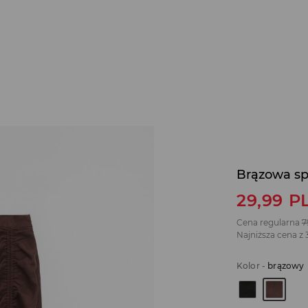
Brązowa sp
29,99
P
Cena regularna
7
Najniższa cena z 
Kolor
-
brązowy