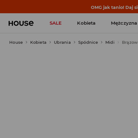
BACK TO SCHOOL
📒
Najlepsze 
SALE
Kobieta
Mężczyzna
House
Kobieta
Ubrania
Spódnice
Midi
Brązow