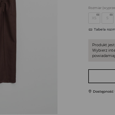
Rozmiar
(wyprz
XS
S
Tabela roz
Produkt jest
Wybierz inte
powiadamiaj
Dostępność 