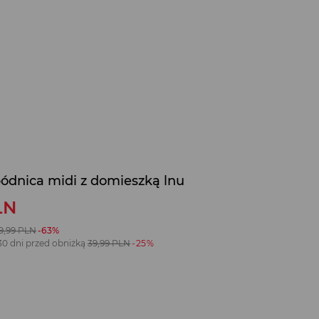
ódnica midi z domieszką lnu
LN
9,99
PLN
-63%
30 dni przed obniżką
39,99
PLN
-25%