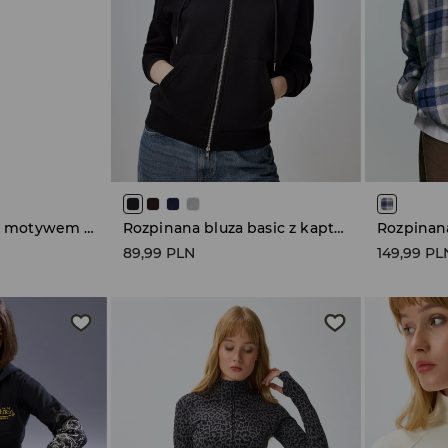
Rozpinana bluza z motywem panterki na kapturze i rękawach jasnoszara
Rozpinana bluza basic z kapturem czarna
89,99 PLN
149,99 PL