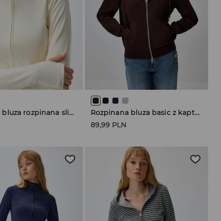
Kremowa bluza rozpinana slim fit z reglanowym rękawem
Rozpinana bluza basic z kapturem brązowa
N
89,99 PLN