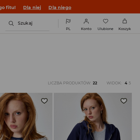
o fitu!
Dla niej
Dla niego
Szukaj
PL
Konto
Ulubione
Koszyk
LICZBA PRODUKTÓW
:
22
WIDOK
:
4
5