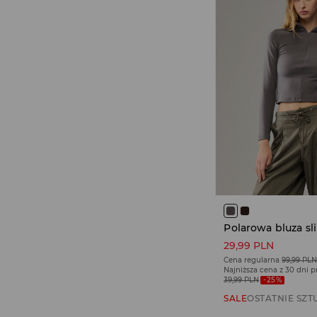
29,99 PLN
Cena regularna
99,99 PL
Najniższa cena z 30 dni 
39,99 PLN
-25%
SALE
OSTATNIE SZT