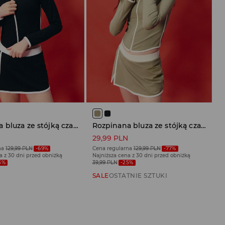
Rozpinana bluza ze stójką czarna ULTRAFLEX czarna
Rozpinana bluza ze stójką czarna ULTRAFLEX oliwkowa
N
29,99 PLN
na
129,99 PLN
-69%
Cena regularna
129,99 PLN
-77%
a z 30 dni przed obniżką
Najniższa cena z 30 dni przed obniżką
3%
39,99 PLN
-25%
SALE
OSTATNIE SZTUKI