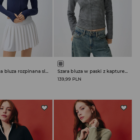
Granatowa bluza rozpinana slim fit z reglanowym rękawem
Szara bluza w paski z kapturem
N
139,99 PLN