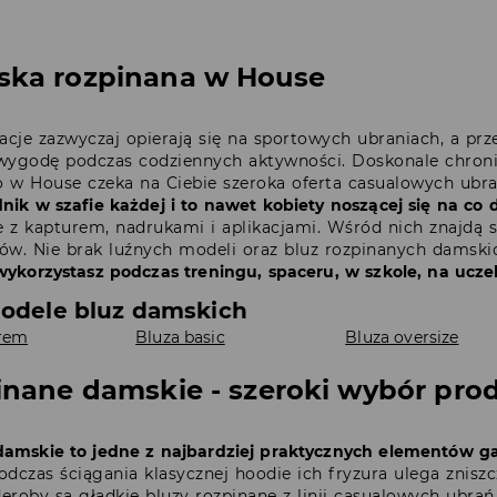
ska rozpinana w House
zacje zazwyczaj opierają się na sportowych ubraniach, a pr
wygodę podczas codziennych aktywności. Doskonale chronią
 w House czeka na Ciebie szeroka oferta casualowych ubr
nik w szafie każdej i to nawet kobiety noszącej się na co 
e z kapturem, nadrukami i aplikacjami. Wśród nich znajd
ów. Nie brak luźnych modeli oraz bluz rozpinanych damski
wykorzystasz podczas treningu, spaceru, w szkole, na ucz
odele bluz damskich
urem
Bluza basic
Bluza oversize
inane damskie - szeroki wybór pr
damskie to jedne z najbardziej praktycznych elementów g
odczas ściągania klasycznej hoodie ich fryzura ulega znisz
eroby są gładkie bluzy rozpinane z linii casualowych ubrań