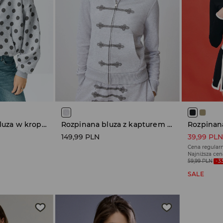
Szara rozpinana bluza w kropki
Rozpinana bluza z kapturem i nadrukiem w stylu napoleońskim
149,99 PLN
39,99 PL
Cena regular
Najniższa cen
59,99 PLN
-3
SALE