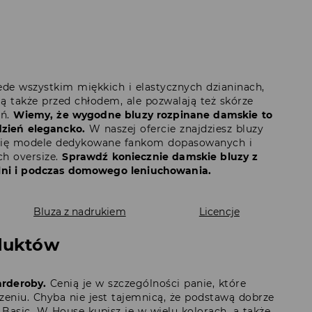
zede wszystkim miękkich i elastycznych dzianinach,
 także przed chłodem, ale pozwalają też skórze
ań.
Wiemy, że wygodne bluzy rozpinane damskie to
dzień elegancko.
W naszej ofercie znajdziesz bluzy
ą się modele dedykowane fankom dopasowanych i
ch oversize.
Sprawdź koniecznie damskie bluzy z
elni i podczas domowego leniuchowania.
Bluza z nadrukiem
Licencje
oduktów
arderoby.
Cenią je w szczególności panie, które
czeniu. Chyba nie jest tajemnicą, że podstawą dobrze
 Basic. W House kupisz je w wielu kolorach, a także