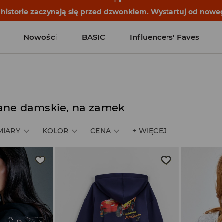
historie zaczynają się przed dzwonkiem. Wystartuj od noweg
Nowości
BASIC
Influencers' Faves
nane damskie, na zamek
MIARY
KOLOR
CENA
+
WIĘCEJ