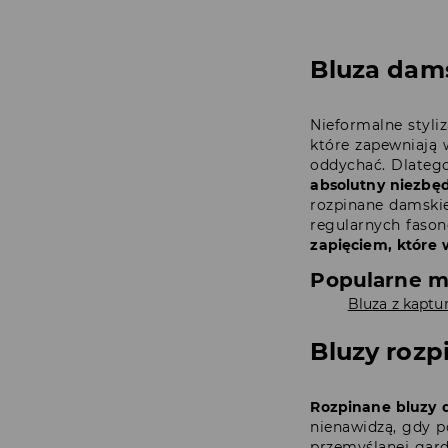
Bluza dam
Nieformalne styli
które zapewniają 
oddychać. Dlatego
absolutny niezbęd
rozpinane damski
regularnych fason
zapięciem, które 
Popularne m
Bluza z kapt
Bluzy rozp
Rozpinane bluzy 
nienawidzą, gdy p
przemyślanej gard