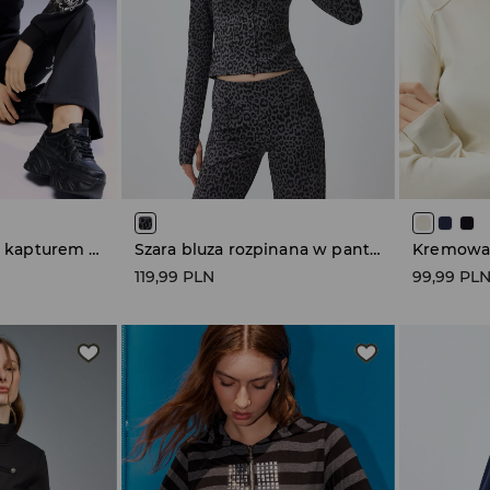
Rozpinana bluza z kapturem Von Dutch czarna
Szara bluza rozpinana w panterkę ze stójką
119,99 PLN
99,99 PL