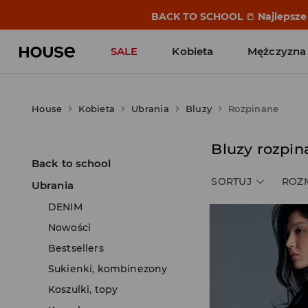
BACK TO SCHOOL
📒
Najlepsze 
SALE
Kobieta
Mężczyzna
House
Kobieta
Ubrania
Bluzy
Rozpinane
Bluzy rozpi
Back to school
SORTUJ
ROZ
Ubrania
DENIM
Nowości
Bestsellers
Sukienki, kombinezony
Koszulki, topy