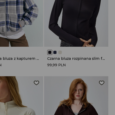
Rozpinana bluza z kapturem w szaro-granatową kratkę
Czarna bluza rozpinana slim fit z reglanowym rękawem
N
99,99 PLN