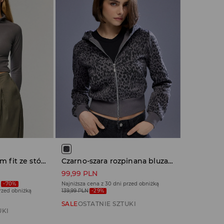
Polarowa bluza slim fit ze stójką grafitowa
Czarno-szara rozpinana bluza w panterkę z kapturem
99,99 PLN
N
-70%
Najniższa cena z 30 dni przed obniżką
przed obniżką
139,99 PLN
-29%
SALE
OSTATNIE SZTUKI
UKI