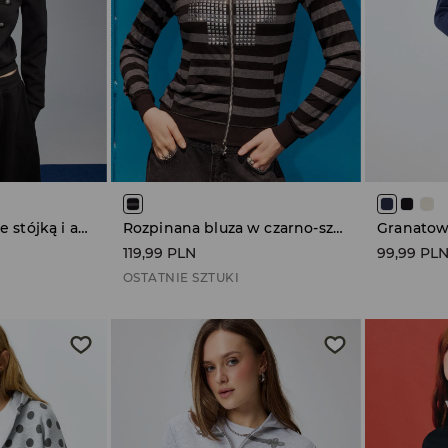
Rozpinana bluza ze stójką i aplikacją w stylu napoleońskim czarna
Rozpinana bluza w czarno-szare paski z kapturem i nitami
119,99 PLN
99,99 PL
OSTATNIE SZTUKI