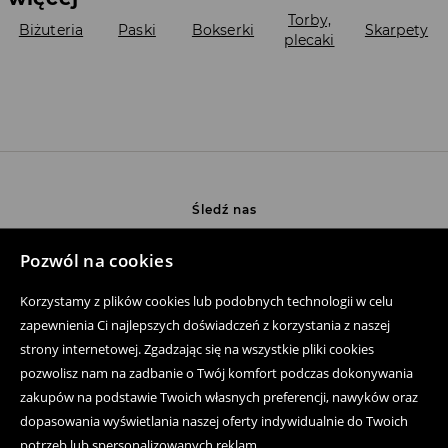
Torby,
Biżuteria
Paski
Bokserki
Skarpety
plecaki
Śledź nas
Pozwól na cookies
Pomoc
Korzystamy z plików cookies lub podobnych technologii w celu
zapewnienia Ci najlepszych doświadczeń z korzystania z naszej
Zakup produktów on-line
strony internetowej. Zgadzając się na wszystkie pliki cookies
pozwolisz nam na zadbanie o Twój komfort podczas dokonywania
Aplikacja mobilna
zakupów na podstawie Twoich własnych preferencji, nawyków oraz
Regulaminy
dopasowania wyświetlania naszej oferty indywidualnie do Twoich
potrzeb lub spersonalizowanych reklam.