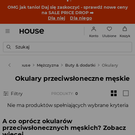
OMG jak tanio! Daj się zaskoczyć - sprawdź nowe ceny
na SALE PRICE DROP ➡️
Dla niej
Dla niego
Ulubione
Konto
Koszyk
Szukaj
House
Mężczyzna
Buty & dodatki
Okulary
Okulary przeciwsłoneczne męskie
Filtry
PRODUKTY
:
0
Nie ma produktów spełniających wybrane kryteria
A co oprócz okularów
przeciwsłonecznych męskich? Zobacz
więcej