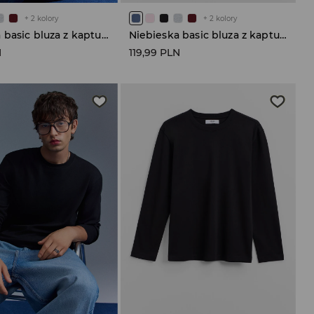
+
2
kolory
+
2
kolory
Niebieska basic bluza z kapturem
Niebieska basic bluza z kapturem
N
119,99 PLN