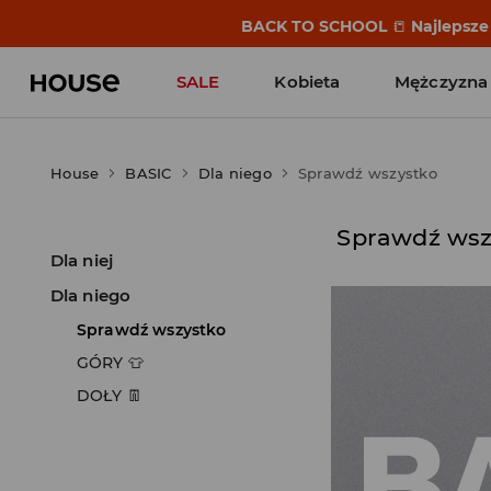
BACK TO SCHOOL
📒
Najlepsze 
SALE
Kobieta
Mężczyzna
House
BASIC
Dla niego
Sprawdź wszystko
Sprawdź wsz
Dla niej
Dla niego
Sprawdź wszystko
GÓRY 👕
DOŁY 👖