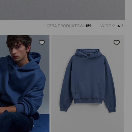
LICZBA PRODUKTÓW
:
159
WIDOK
:
4
5