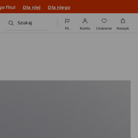
o fitu!
Dla niej
Dla niego
Szukaj
PL
Konto
Ulubione
Koszyk