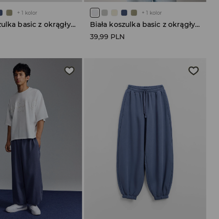
+
1
kolor
+
1
kolor
Biała koszulka basic z okrągłym dekoltem
Biała koszulka basic z okrągłym dekoltem
N
39,99 PLN