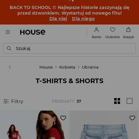
BACK TO SCHOOL
📒
Najlepsze historie zaczynają się
przed dzwonkiem. Wystartuj od nowego fitu!
Dla niej
Dla niego
Ulubione
Konto
Koszyk
Szukaj
House
Kobieta
Ubrania
T-SHIRTS & SHORTS
Filtry
PRODUKTY
:
37