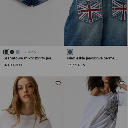
+
2
kolory
Granatowe mikroszorty jeansowe z aplikacją na tyle
Niebieskie jeansowe bermudy z motywem flagi UK na kieszeniach
149,99 PLN
159,99 PLN