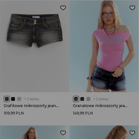
+
2
kolory
+
2
kolory
Grafitowe mikroszorty jeansowe low waist
Granatowe mikroszorty jeansowe z aplikacją na tyle
109,99 PLN
149,99 PLN