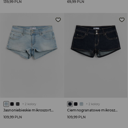
139,99 PLN
69,99 PLN
+
2
kolory
+
2
kolory
Jasnoniebieskie mikroszorty jeansowe low waist
Ciemnogranatowe mikroszorty jeansowe low waist
109,99 PLN
109,99 PLN