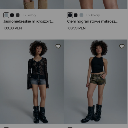
+
2
kolory
+
2
kolory
Jasnoniebieskie mikroszorty jeansowe low waist
Ciemnogranatowe mikroszorty jeansowe low waist
109,99 PLN
109,99 PLN