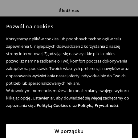
Śledź nas
Pozwól na cookies
Pomoc
Korzystamy z plików cookies lub podobnych technologii w celu
zapewnienia Ci najlepszych doświadczeń z korzystania z naszej
Zakup produktów on-line
strony internetowej. Zgadzając się na wszystkie pliki cookies
pozwolisz nam na zadbanie o Twój komfort podczas dokonywania
Aplikacja mobilna
zakupów na podstawie Twoich własnych preferencji, nawyków oraz
Regulaminy
dopasowania wyświetlania naszej oferty indywidualnie do Twoich
potrzeb lub spersonalizowanych reklam.
Polityka prywatności
W dowolnym momencie, możesz dokonać zmiany swojego wyboru
klikając opcję „Ustawienia”, aby dowiedzieć się więcej zachęcamy do
Kwestie Prawne
zapoznania się z
Polityką Cookies
oraz
Polityką Prywatności
.
LPP
W porządku
LPP S.A., ul. Łąkowa 39/44, 80‑769 Gdańsk, Polska,