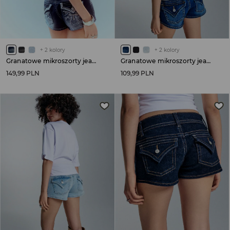
+
2
kolory
+
2
kolory
Granatowe mikroszorty jeansowe z aplikacją na tyle
Granatowe mikroszorty jeansowe low waist
149,99 PLN
109,99 PLN