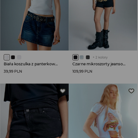
+
2
kolory
Biała koszulka z panterkowym nadrukiem I LOVE NY
Czarne mikroszorty jeansowe low waist
39,99 PLN
109,99 PLN