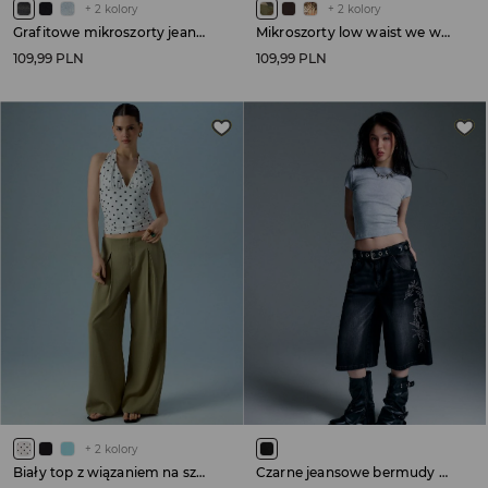
+
2
kolory
+
2
kolory
Grafitowe mikroszorty jeansowe low waist
Mikroszorty low waist we wzór camo
109,99 PLN
109,99 PLN
+
2
kolory
Biały top z wiązaniem na szyi w kropki
Czarne jeansowe bermudy z motywem tribal