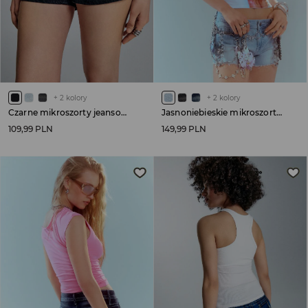
+
2
kolory
+
2
kolory
Czarne mikroszorty jeansowe low waist
Jasnoniebieskie mikroszorty jeansowe z aplikacją na tyle
109,99 PLN
149,99 PLN