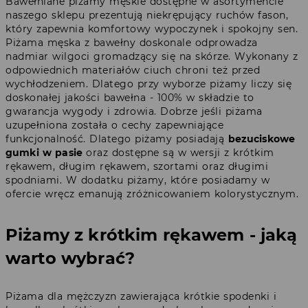
Bawełniane piżamy męskie dostępne w asortymencie
naszego sklepu prezentują niekrępujący ruchów fason,
który zapewnia komfortowy wypoczynek i spokojny sen.
Piżama męska z bawełny doskonale odprowadza
nadmiar wilgoci gromadzący się na skórze. Wykonany z
odpowiednich materiałów ciuch chroni też przed
wychłodzeniem. Dlatego przy wyborze piżamy liczy się
doskonałej jakości bawełna - 100% w składzie to
gwarancja wygody i zdrowia. Dobrze jeśli piżama
uzupełniona została o cechy zapewniające
funkcjonalność. Dlatego piżamy posiadają
bezuciskowe
gumki w pasie
oraz dostępne są w wersji z krótkim
rękawem, długim rękawem, szortami oraz długimi
spodniami. W dodatku piżamy, które posiadamy w
ofercie wręcz emanują zróżnicowaniem kolorystycznym.
Piżamy z krótkim rękawem - jaką
warto wybrać?
Piżama dla mężczyzn zawierająca krótkie spodenki i