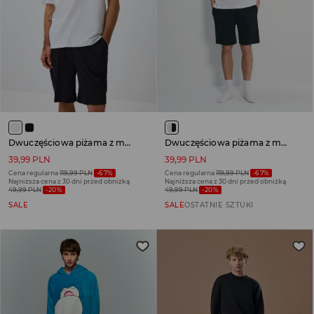
Dwuczęściowa piżama z motywem samochodu
Dwuczęściowa piżama z motywem South Park
39,99 PLN
39,99 PLN
Cena regularna
119,99 PLN
-67%
Cena regularna
119,99 PLN
-67%
Najniższa cena z 30 dni przed obniżką
Najniższa cena z 30 dni przed obniżką
49,99 PLN
-20%
49,99 PLN
-20%
SALE
SALE
OSTATNIE SZTUKI