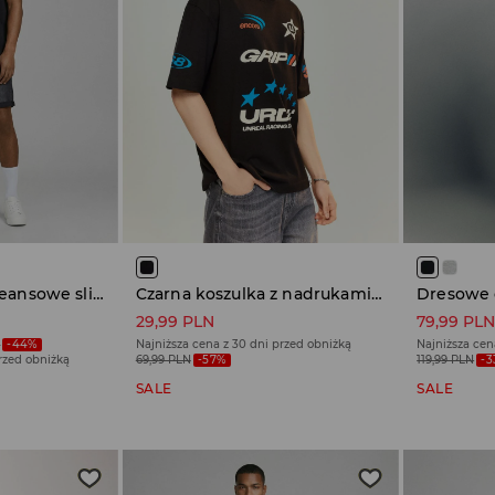
Grafitowe szorty jeansowe slim fit z efektem sprania
Czarna koszulka z nadrukami w stylu motoryzacyjnym
29,99 PLN
79,99 PL
N
-44%
Najniższa cena z 30 dni przed obniżką
Najniższa cen
przed obniżką
69,99 PLN
-57%
119,99 PLN
-
SALE
SALE