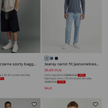
Dresowe czarne szorty baggy typu jorts
Jeansy carrot fit jasnoniebieskie
N
39,99 PLN
a z 30 dni przed obniżką
Cena regularna
129,99 PLN
-69%
33%
Najniższa cena z 30 dni przed obniżką
49,99 PLN
-20%
SALE