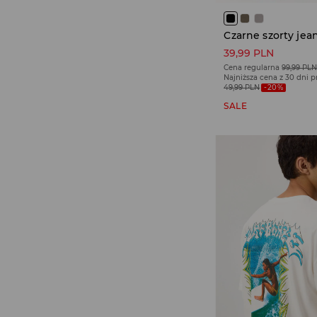
39,99 PLN
Cena regularna
99,99 PL
Najniższa cena z 30 dni 
49,99 PLN
-20%
SALE