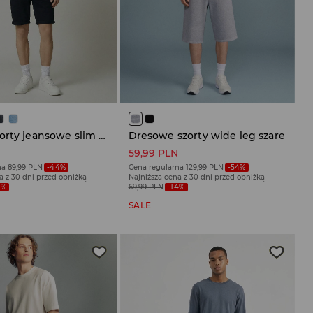
Czarne szorty jeansowe slim fit z efektem sprania
Dresowe szorty wide leg szare
N
59,99 PLN
na
89,99 PLN
-44%
Cena regularna
129,99 PLN
-54%
a z 30 dni przed obniżką
Najniższa cena z 30 dni przed obniżką
7%
69,99 PLN
-14%
SALE