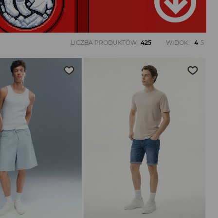
LICZBA PRODUKTÓW
:
425
WIDOK
:
4
5