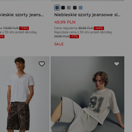
Jasnoniebieskie szorty jeansowe na gumce
Niebieskie szorty jeansowe slim fit z efektem sprania
N
49,99 PLN
na
119,99 PLN
-75%
Cena regularna
89,99 PLN
-44%
a z 30 dni przed obniżką
Najniższa cena z 30 dni przed obniżką
5%
59,99 PLN
-17%
SALE