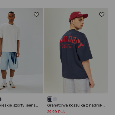
Jasnoniebieskie szorty jeansowe z efektem sprania
Granatowa koszulka z nadrukiem Visual Dept na plecach
N
29,99 PLN