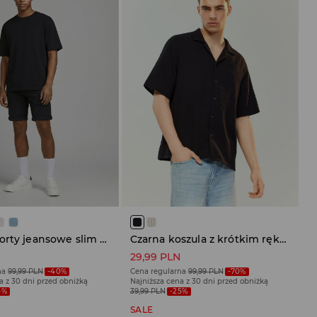
Czarne szorty jeansowe slim fit basic z przetarciami
Czarna koszula z krótkim rękawem
N
29,99 PLN
na
99,99 PLN
-40%
Cena regularna
99,99 PLN
-70%
a z 30 dni przed obniżką
Najniższa cena z 30 dni przed obniżką
4%
39,99 PLN
-25%
SALE