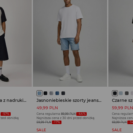
Kremowa koszulka z nadrukiem Evrd Service
Jasnoniebieskie szorty jeansowe slim fit z efektem sprania
49,99 PLN
59,99 PL
N
-57%
Cena regularna
89,99 PLN
-44%
Cena regular
przed obniżką
Najniższa cena z 30 dni przed obniżką
Najniższa cen
59,99 PLN
-17%
69,99 PLN
-1
SALE
SALE