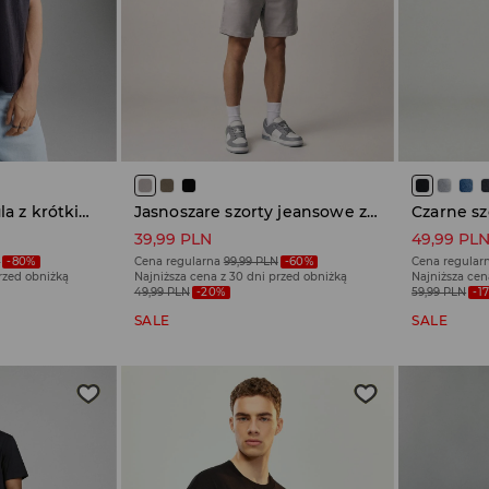
Dzianinowa koszula z krótkim rękawem grafitowa
Jasnoszare szorty jeansowe z elastycznym pasem
39,99 PLN
49,99 PL
N
-80%
Cena regularna
99,99 PLN
-60%
Cena regular
przed obniżką
Najniższa cena z 30 dni przed obniżką
Najniższa cen
49,99 PLN
-20%
59,99 PLN
-1
SALE
SALE