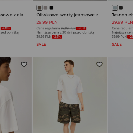
Czarne szorty jeansowe z elastycznym pasem
Oliwkowe szorty jeansowe z elastycznym pasem
29,99 PLN
29,99 PL
N
-60%
Cena regularna
99,99 PLN
-70%
Cena regular
przed obniżką
Najniższa cena z 30 dni przed obniżką
Najniższa cen
39,99 PLN
-25%
39,99 PLN
-2
SALE
SALE