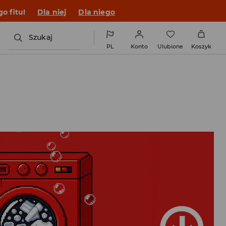
o fitu!
Dla niej
Dla niego
Szukaj
PL
Konto
Ulubione
Koszyk