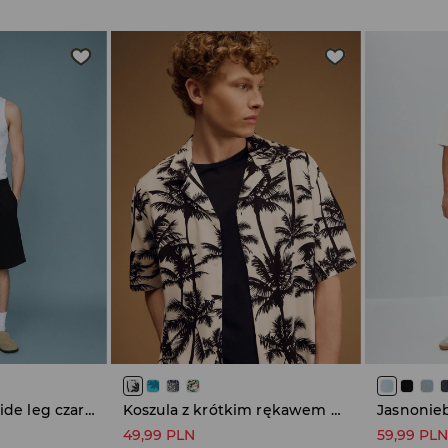
Dresowe szorty wide leg czarne
Koszula z krótkim rękawem biała w czarne palmy
49,99 PLN
59,99 PL