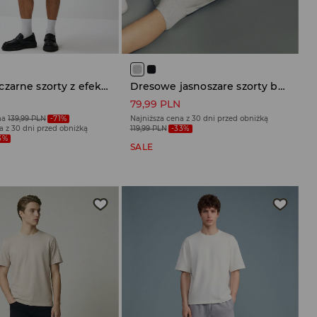
Brązowo-czarne szorty z efektem acid wash
Dresowe jasnoszare szorty baggy typu jorts
N
79,99 PLN
na
139,99 PLN
-71%
Najniższa cena z 30 dni przed obniżką
a z 30 dni przed obniżką
119,99 PLN
-33%
3%
SALE