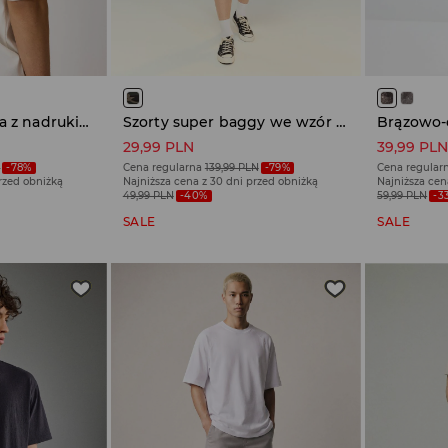
Kremowa koszulka z nadrukiem w stylu surferskim
Szorty super baggy we wzór camo
29,99 PLN
39,99 PL
N
-78%
Cena regularna
139,99 PLN
-79%
Cena regular
przed obniżką
Najniższa cena z 30 dni przed obniżką
Najniższa cen
49,99 PLN
-40%
59,99 PLN
-3
SALE
SALE