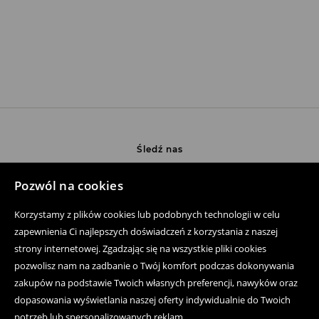
Śledź nas
Pozwól na cookies
Pomoc
Korzystamy z plików cookies lub podobnych technologii w celu
zapewnienia Ci najlepszych doświadczeń z korzystania z naszej
Zakup produktów on-line
strony internetowej. Zgadzając się na wszystkie pliki cookies
pozwolisz nam na zadbanie o Twój komfort podczas dokonywania
Aplikacja mobilna
zakupów na podstawie Twoich własnych preferencji, nawyków oraz
Regulaminy
dopasowania wyświetlania naszej oferty indywidualnie do Twoich
potrzeb lub spersonalizowanych reklam.