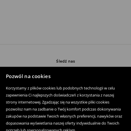
Śledź nas
Pozwól na cookies
Pomoc
Korzystamy z plików cookies lub podobnych technologii w celu
zapewnienia Ci najlepszych doświadczeń z korzystania z naszej
Zakup produktów on-line
strony internetowej. Zgadzając się na wszystkie pliki cookies
pozwolisz nam na zadbanie o Twój komfort podczas dokonywania
Aplikacja mobilna
zakupów na podstawie Twoich własnych preferencji, nawyków oraz
Regulaminy
dopasowania wyświetlania naszej oferty indywidualnie do Twoich
potrzeb lub spersonalizowanych reklam.