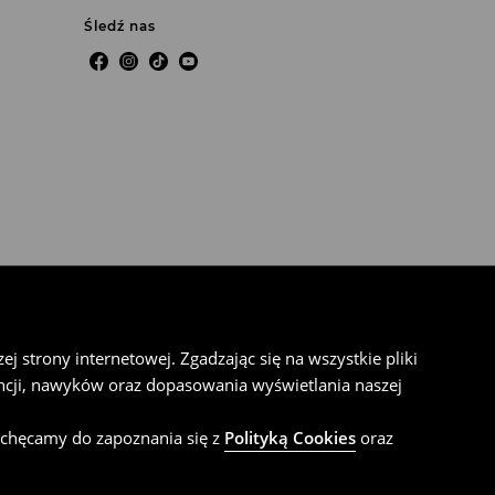
Śledź nas
rgo męskie
ie
nsowe męskie
 strony internetowej. Zgadzając się na wszystkie pliki
cji, nawyków oraz dopasowania wyświetlania naszej
 krótkim rękawem damskie
amski
achęcamy do zapoznania się z
Polityką Cookies
oraz
 nadrukiem damskie