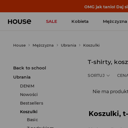
OMG jak tanio! Daj 
SALE
Kobieta
Mężczyzna
House
Mężczyzna
Ubrania
Koszulki
T-shirty, kos
Back to school
SORTUJ
CEN
Ubrania
DENIM
Nie ma produkt
Nowości
Bestsellers
Koszulki
Koszulki, 
Basic