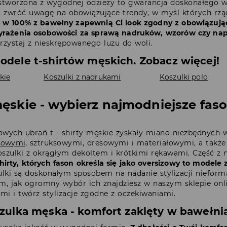
 stworzona z wygodnej odzieży to gwarancja doskonałego w
t, zwróć uwagę na obowiązujące trendy, w myśl których rzą
 w 100% z bawełny zapewnią Ci look zgodny z obowiązują
yrażenia osobowości za sprawą nadruków, wzorów czy na
orzystaj z nieskrępowanego luzu do woli.
dele t-shirtów męskich. Zobacz więcej!
kie
Koszulki z nadrukami
Koszulki polo
 męskie - wybierz najmodniejsze fas
wych ubrań t - shirty męskie zyskały miano niezbędnych w
nsowymi
, sztruksowymi, dresowymi i materiałowymi, a takż
oszulki z okrągłym dekoltem i krótkimi rękawami. Część z n
shirty, których fason określa się jako oversizowy to modele
lki są doskonałym sposobem na nadanie stylizacji nieforma
ym, jak ogromny wybór ich znajdziesz w naszym sklepie onli
 i twórz stylizacje zgodne z oczekiwaniami.
zulka męska - komfort zaklęty w bawełni