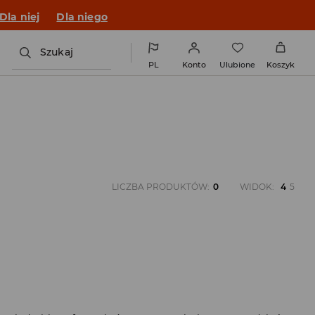
Dla niej
Dla niego
Szukaj
PL
Konto
Ulubione
Koszyk
LICZBA PRODUKTÓW
:
0
WIDOK
:
4
5