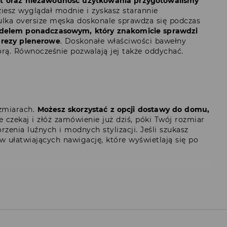
rt oraz niezawodność użytkowania przygotowaliśmy
ziesz wyglądał modnie i zyskasz starannie
ulka oversize męska doskonale sprawdza się podczas
odelem ponadczasowym, który znakomicie sprawdzi
mprezy plenerowe
. Doskonałe właściwości bawełny
órą. Równocześnie pozwalają jej także oddychać.
ozmiarach.
Możesz skorzystać z opcji dostawy do domu,
ie czekaj i złóż zamówienie już dziś, póki Twój rozmiar
zenia luźnych i modnych stylizacji. Jeśli szukasz
w ułatwiających nawigację, które wyświetlają się po
y
ska oversize rozmiar S
ęska oversize rozmiar M
ska oversize rozmiar L