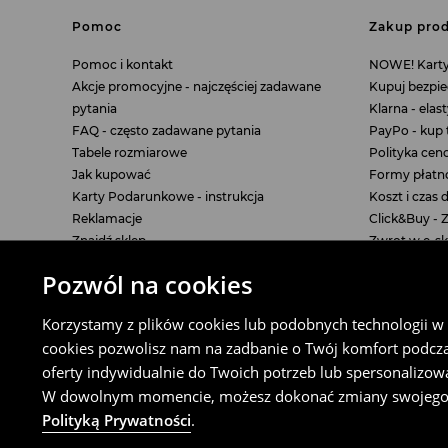
T-shirt over
Pomoc
Zakup prod
Spodnie joggery m
Pomoc i kontakt
NOWE! Kart
Kurtki koszulowe 
Akcje promocyjne - najczęściej zadawane
Kupuj bezpie
Szorty dresowe mę
pytania
Klarna - elas
A na naszym
FAQ - często zadawane pytania
PayPo - kup t
Tabele rozmiarowe
Polityka ce
Wielki powrót Y2
Jak kupować
Formy płatn
Czym jest styl s
Karty Podarunkowe - instrukcja
Koszt i czas
Wielki powrótk sk
Reklamacje
Click&Buy - 
Znajdź sklep
Zwrot w e-sk
Dlaczego opium s
Odstąp od u
Perfect duo: Biel
Pozwól na cookies
Wszystkie wpisy 
Regulaminy
Polityka p
Korzystamy z plików cookies lub podobnych technologii w ce
Zabłądziłaś?
Regulamin sklepu internetowego House
Polityka Pry
cookies pozwolisz nam na zadbanie o Twój komfort podcz
Topy damskie
Regulamin usługi Click&Buy
Polityka Coo
oferty indywidualnie do Twoich potrzeb lub spersonalizow
Zwrot i Wymiana — Salony House
Ustawienia c
Koszulki z długim
W dowolnym momencie, możesz dokonać zmiany swojego wyb
Regulamin Kart Podarunkowych
Polityką Prywatności
.
Koszulka damska o
Regulaminy promocji House