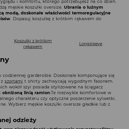
yglądu i komfortu, którego potrzebujesz na co dzień.
dzą męskie koszulki oversize.
Ubrania o luźnym
cą modą, doskonałe właściwości termoregulacyjne
pisów
. Dopasuj koszulkę z krótkim rękawem do
Koszulki z krótkim
Longsleeve
rękawem
ony
 codziennej garderobie. Doskonale komponujące się
e z
szortami
t shirty zachwycają wygodnym fasonem.
ich wokół szyi posiada stylizowane na ściągacz
 z obniżoną linią ramion
.Te niezwykle komfortowe w
lnego charakteru czy optyczne poszerzenie sylwetki.
ne. Wybierz męskie koszulki oversize gładkie lub z
anej odzieży