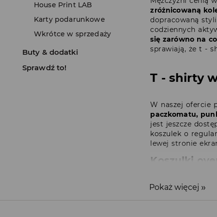
Mężczyźni cenią 
House Print LAB
zróżnicowaną kole
Karty podarunkowe
dopracowaną styli
codziennych akty
Wkrótce w sprzedaży
się zarówno na co
sprawiają, że t -
Buty & dodatki
Sprawdź to!
T - shirty
W naszej ofercie 
paczkomatu, punk
jest jeszcze dost
koszulek o regula
lewej stronie ekra
Koszulki ove
T-shirt oversize mę
Pokaż więcej
Koszulka męska ove
Koszulka oversize 