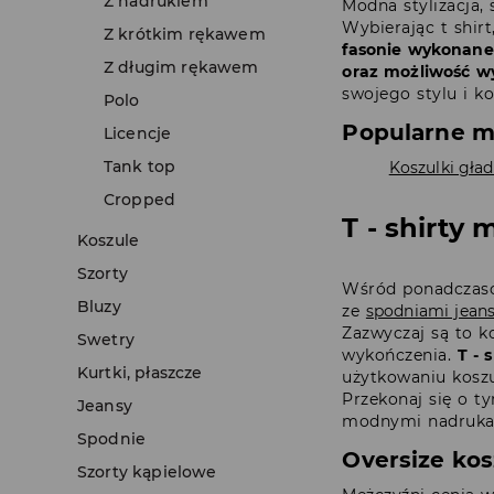
Z nadrukiem
Modna stylizacja,
Wybierając t shir
Z krótkim rękawem
fasonie wykonane
Z długim rękawem
oraz możliwość w
swojego stylu i k
Polo
Popularne mo
Licencje
Tank top
Koszulki gład
Cropped
T - shirty
Koszule
Szorty
Wśród ponadczaso
Bluzy
ze
spodniami jea
Zazwyczaj są to k
Swetry
wykończenia.
T - 
Kurtki, płaszcze
użytkowaniu koszu
Przekonaj się o t
Jeansy
modnymi nadrukami
Spodnie
Oversize kos
Szorty kąpielowe