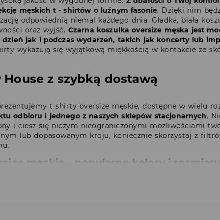
wysoką jakość w wygodnej formie.
Z dbałości o Twój komfo
kcję męskich t - shirtów o luźnym fasonie
. Dzięki nim będ
zację odpowiednią niemal każdego dnia. Gładka, biała kosz
wności oraz wyjść.
Czarna koszulka oversize męska jest m
 dzień jak i podczas wydarzeń, takich jak koncerty lub i
 shirty wykazują się wyjątkową miękkością w kontakcie ze sk
 w House z szybką dostawą
prezentujemy t shirty oversize męskie, dostępne w wielu r
tu odbioru i jednego z naszych sklepów stacjonarnych
. N
ępny i ciesz się niczym nieograniczonymi możliwościami twor
rnym lub dopasowanym kroju, koniecznie skorzystaj z filtró
nu.
rsize męskie - popularne kolory i rozmiar
ski biały
Koszulka mę
rsize czarna
Koszulka m
męska zielony
Koszulka mę