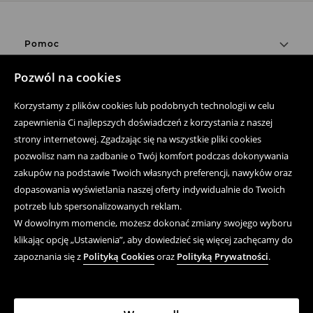
Pomoc
Zakup produktów on-line
Pozwól na cookies
Aplikacja mobilna
Korzystamy z plików cookies lub podobnych technologii w celu
zapewnienia Ci najlepszych doświadczeń z korzystania z naszej
Regulaminy
strony internetowej. Zgadzając się na wszystkie pliki cookies
pozwolisz nam na zadbanie o Twój komfort podczas dokonywania
Polityka prywatności
zakupów na podstawie Twoich własnych preferencji, nawyków oraz
dopasowania wyświetlania naszej oferty indywidualnie do Twoich
Kwestie Prawne
potrzeb lub spersonalizowanych reklam.
LPP
W dowolnym momencie, możesz dokonać zmiany swojego wyboru
klikając opcję „Ustawienia”, aby dowiedzieć się więcej zachęcamy do
Śledź nas
zapoznania się z
Polityką Cookies
oraz
Polityką Prywatności
.