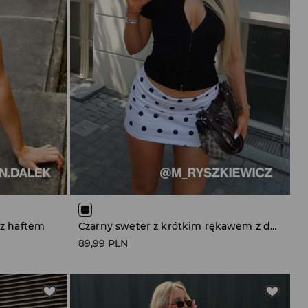
 z haftem
Czarny sweter z krótkim rękawem z dekoltem w stylu qipao
89,99 PLN