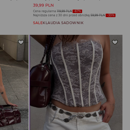
39,99 PLN
Cena regularna
119,99 PLN
-67%
Najniższa cena z 30 dni przed obniżką
59,99 PLN
-33%
SALE
KLAUDIA SADOWNIK