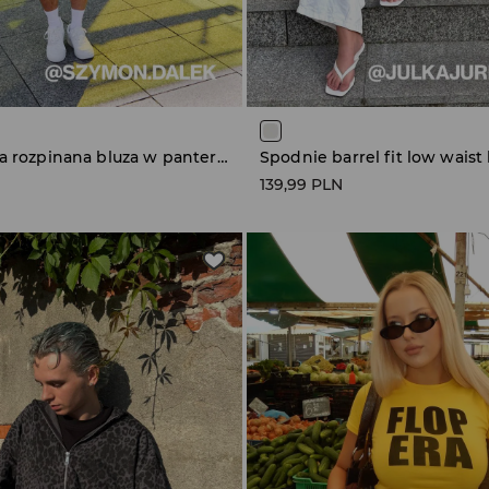
Czarno-szara rozpinana bluza w panterkę z kapturem
Spodnie barrel fit low wais
139,99 PLN