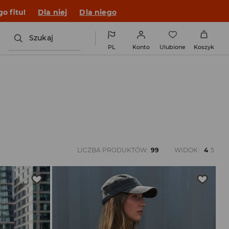
o fitu!
Dla niej
Dla niego
Szukaj
PL
Konto
Ulubione
Koszyk
LICZBA PRODUKTÓW
:
99
WIDOK
:
4
5