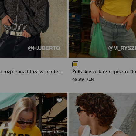
Czarno-szara rozpinana bluza w panterkę z kapturem
Żółta koszulka z napisem Fl
49,99 PLN