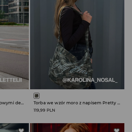
Duża torba na ramię z metalowymi detalami czarna
Torba we wzór moro z napisem Pretty Chaos
119,99 PLN