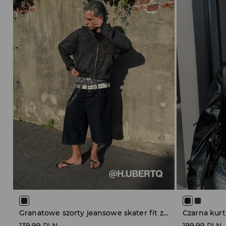
Granatowe szorty jeansowe skater fit z guzikami
139,99 PLN
199,99 PLN