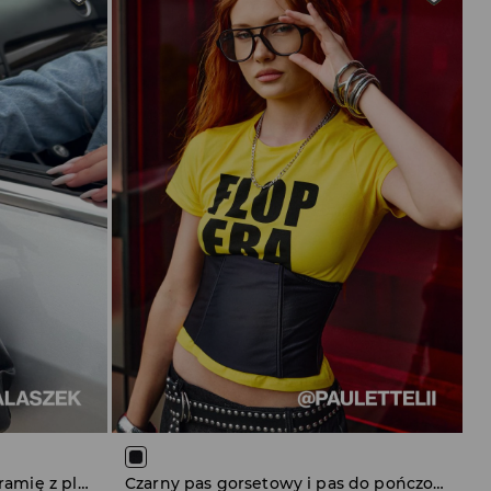
Czarna torebka bagietka na ramię z plecionką i marszczeniami
Czarny pas gorsetowy i pas do pończoch House x Klaudia Sadownik