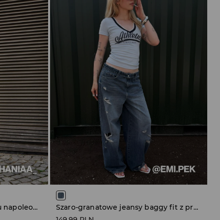
Czarna jeansowa kurtka typu napoleon jacket
Szaro-granatowe jeansy baggy fit z przetarciami i wywijanym pasem
149,99 PLN