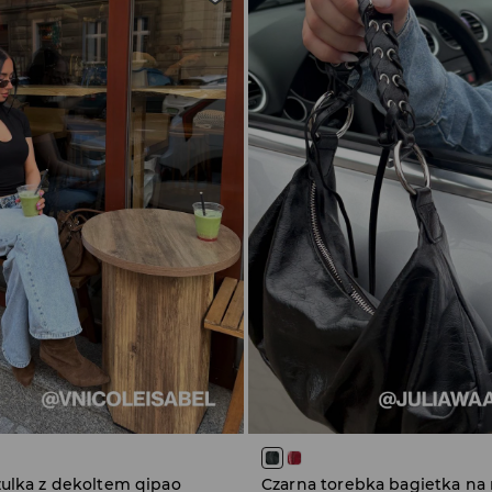
zulka z dekoltem qipao