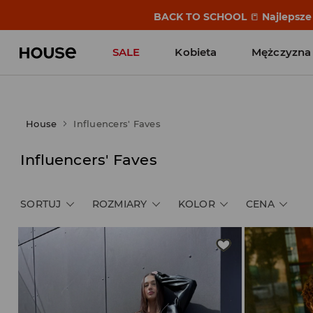
BACK TO SCHOOL
📒
Najlepsze 
SALE
Kobieta
Mężczyzna
House
Influencers' Faves
Influencers' Faves
SORTUJ
ROZMIARY
KOLOR
CENA