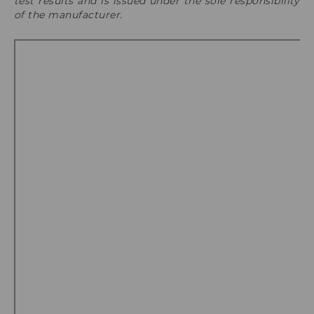
test results and is issued under the sole responsibility
of the manufacturer
.