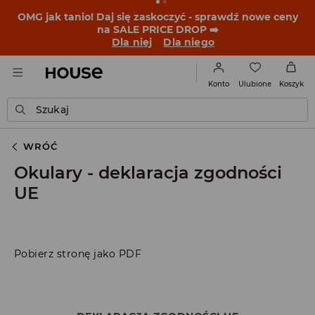
BACK TO SCHOOL
📒
Najlepsze historie zaczynają się
przed dzwonkiem. Wystartuj od nowego fitu!
Dla niej
Dla niego
Ulubione
Konto
Koszyk
Szukaj
WRÓĆ
Okulary - deklaracja zgodności
UE
Pobierz stronę jako PDF