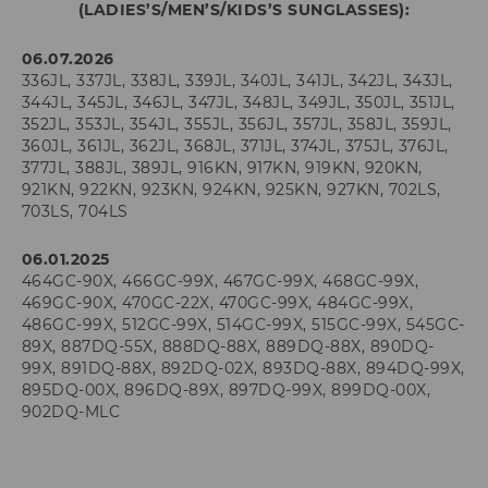
(LADIES’S/MEN’S/KIDS’S SUNGLASSES):
06.07.2026
336JL, 337JL, 338JL, 339JL, 340JL, 341JL, 342JL, 343JL,
344JL, 345JL, 346JL, 347JL, 348JL, 349JL, 350JL, 351JL,
352JL, 353JL, 354JL, 355JL, 356JL, 357JL, 358JL, 359JL,
360JL, 361JL, 362JL, 368JL, 371JL, 374JL, 375JL, 376JL,
377JL, 388JL, 389JL, 916KN, 917KN, 919KN, 920KN,
921KN, 922KN, 923KN, 924KN, 925KN, 927KN, 702LS,
703LS, 704LS
06.01.2025
464GC-90X, 466GC-99X, 467GC-99X, 468GC-99X,
469GC-90X, 470GC-22X, 470GC-99X, 484GC-99X,
486GC-99X, 512GC-99X, 514GC-99X, 515GC-99X, 545GC-
89X, 887DQ-55X, 888DQ-88X, 889DQ-88X, 890DQ-
99X, 891DQ-88X, 892DQ-02X, 893DQ-88X, 894DQ-99X,
895DQ-00X, 896DQ-89X, 897DQ-99X, 899DQ-00X,
902DQ-MLC