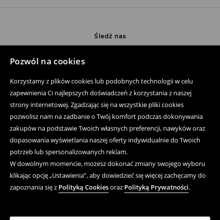
Śledź nas
Pozwól na cookies
Pomoc
Korzystamy z plików cookies lub podobnych technologii w celu
zapewnienia Ci najlepszych doświadczeń z korzystania z naszej
Zakup produktów on-line
strony internetowej. Zgadzając się na wszystkie pliki cookies
pozwolisz nam na zadbanie o Twój komfort podczas dokonywania
Aplikacja mobilna
zakupów na podstawie Twoich własnych preferencji, nawyków oraz
Regulaminy
dopasowania wyświetlania naszej oferty indywidualnie do Twoich
potrzeb lub spersonalizowanych reklam.
Polityka prywatności
W dowolnym momencie, możesz dokonać zmiany swojego wyboru
klikając opcję „Ustawienia”, aby dowiedzieć się więcej zachęcamy do
Kwestie Prawne
zapoznania się z
Polityką Cookies
oraz
Polityką Prywatności
.
LPP