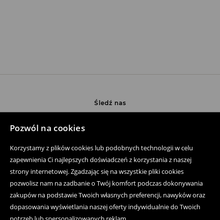
Śledź nas
Pozwól na cookies
Pomoc
Korzystamy z plików cookies lub podobnych technologii w celu
zapewnienia Ci najlepszych doświadczeń z korzystania z naszej
Zakup produktów on-line
strony internetowej. Zgadzając się na wszystkie pliki cookies
pozwolisz nam na zadbanie o Twój komfort podczas dokonywania
Aplikacja mobilna
zakupów na podstawie Twoich własnych preferencji, nawyków oraz
Regulaminy
dopasowania wyświetlania naszej oferty indywidualnie do Twoich
potrzeb lub spersonalizowanych reklam.