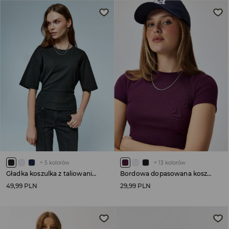
+
5
kolorów
+
13
kolorów
Gładka koszulka z taliowaniem czarna
Bordowa dopasowana koszulka basic
49,99 PLN
29,99 PLN