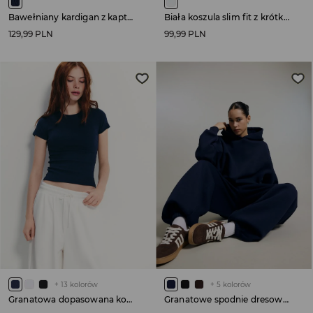
Bawełniany kardigan z kapturem granatowy
Biała koszula slim fit z krótkim rękawem
129,99 PLN
99,99 PLN
+
13
kolorów
+
5
kolorów
Granatowa dopasowana koszulka basic
Granatowe spodnie dresowe basic o kroju jogger