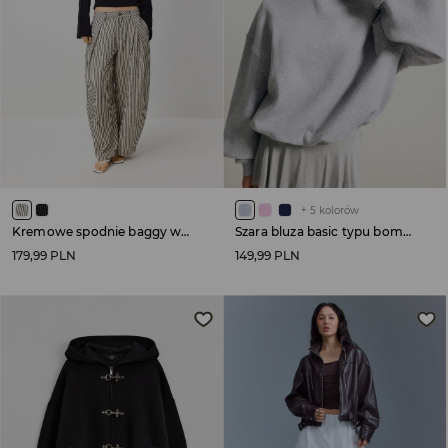
+
5
kolorów
Kremowe spodnie baggy w ciemne paski
Szara bluza basic typu bombka z kapturem
179,99 PLN
149,99 PLN