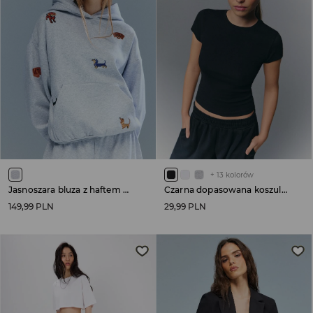
+
13
kolorów
Jasnoszara bluza z haftem piesków
Czarna dopasowana koszulka basic
149,99 PLN
29,99 PLN