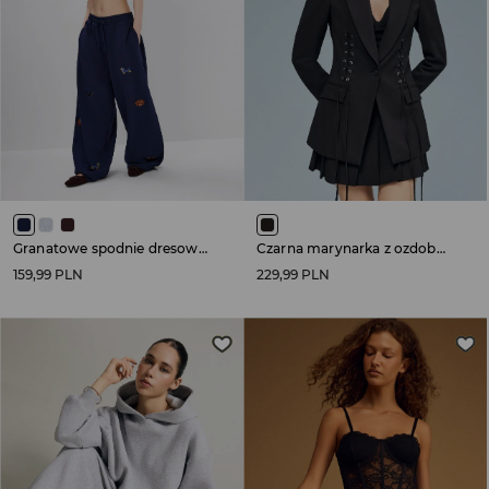
Granatowe spodnie dresowe z haftem piesków
Czarna marynarka z ozdobnym wiązaniem po bokach
159,99 PLN
229,99 PLN