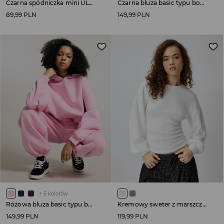
Czarna spódniczka mini ULTRAFLEX z wszytymi spodenkami
Czarna bluza basic typu bombka z kapturem
89,99 PLN
149,99 PLN
+
5
kolorów
Różowa bluza basic typu bombka z kapturem
Kremowy sweter z marszczeniami
149,99 PLN
119,99 PLN