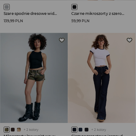
Szare spodnie dresowe wide leg z nadrukiem Fab
Czarne mikroszorty z szerokim pasem
139,99 PLN
59,99 PLN
+
2
kolory
+
2
kolory