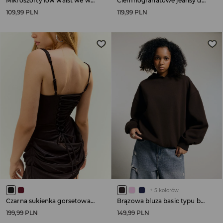
Mikroszorty low waist we wzór camo
Ciemnogranatowe jeansy dzwony z wysokim stanem
109,99 PLN
119,99 PLN
+
5
kolorów
Czarna sukienka gorsetowa mini na ramiączkach
Brązowa bluza basic typu bombka z kapturem
199,99 PLN
149,99 PLN