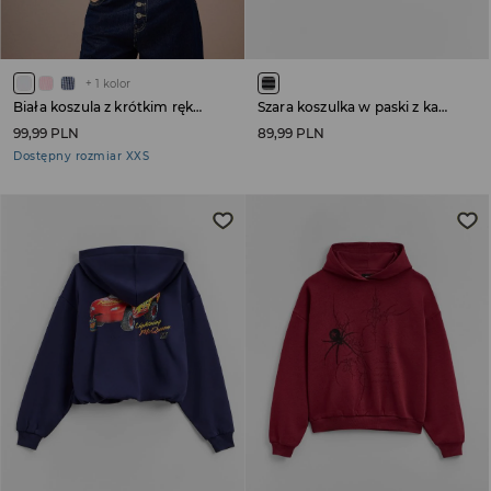
+
1
kolor
Biała koszula z krótkim rękawem i wiązaniem na tyle
Szara koszulka w paski z kapturem
99,99 PLN
89,99 PLN
Dostępny rozmiar XXS