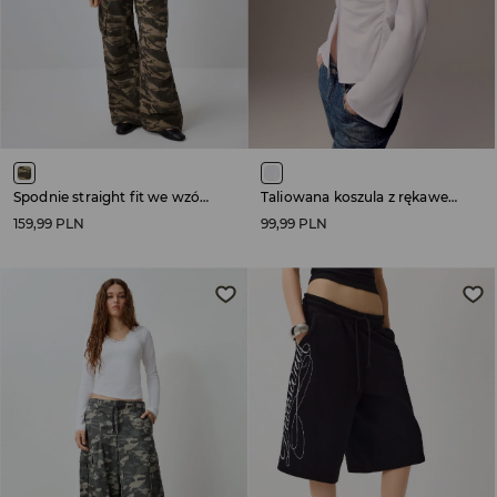
Spodnie straight fit we wzór camo z kieszeniami cargo
Taliowana koszula z rękawem typu bell sleeve biała
159,99 PLN
99,99 PLN