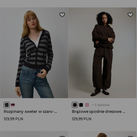
+
5
kolorów
Rozpinany sweter w szaro-czarne paski
Brązowe spodnie dresowe basic o kroju jogger
129,99 PLN
129,99 PLN