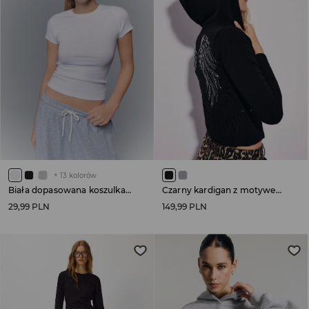
+
13
kolorów
Biała dopasowana koszulka basic
Czarny kardigan z motywem skrzydeł
29,99 PLN
149,99 PLN