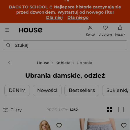
BACK TO SCHOOL
📒
Najlepsze historie zaczynają się
przed dzwonkiem. Wystartuj od nowego fitu!
Dla niej
Dla niego
Ulubione
Konto
Koszyk
Szukaj
House
Kobieta
Ubrania
Ubrania damskie, odzież
DENIM
Nowości
Bestsellers
Sukienki
Filtry
PRODUKTY
:
1462