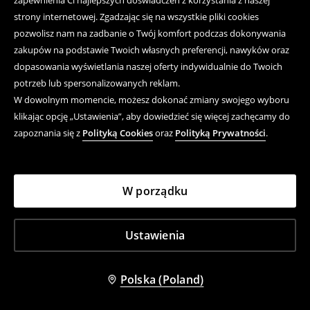
zapewnienia Ci najlepszych doświadczeń z korzystania z naszej
strony internetowej. Zgadzając się na wszystkie pliki cookies
pozwolisz nam na zadbanie o Twój komfort podczas dokonywania
zakupów na podstawie Twoich własnych preferencji, nawyków oraz
dopasowania wyświetlania naszej oferty indywidualnie do Twoich
potrzeb lub spersonalizowanych reklam.
W dowolnym momencie, możesz dokonać zmiany swojego wyboru
klikając opcję „Ustawienia”, aby dowiedzieć się więcej zachęcamy do
zapoznania się z
Polityką Cookies
oraz
Polityką Prywatności
.
Bordowa koszulka z długim rękawem typu bell sleeve
Kremowy sweter z dekoltem V i warkoczowym splotem
79,99 PLN
119,99 PLN
W porządku
Ustawienia
Polska (Poland)