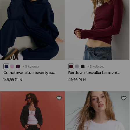
+
5
kolorów
+
5
kolorów
Granatowa bluza basic typu bombka z kapturem
Bordowa koszulka basic z długim rękawem
149,99 PLN
49,99 PLN