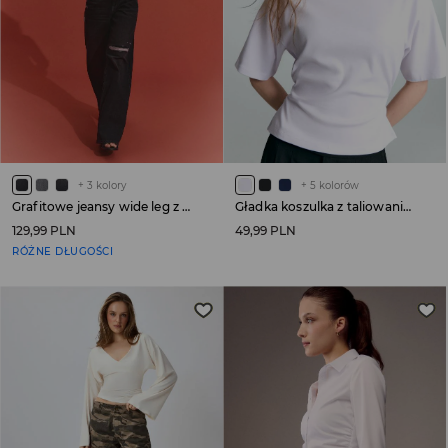
+
3
kolory
+
5
kolorów
Grafitowe jeansy wide leg z niskim stanem i dziurami
Gładka koszulka z taliowaniem biała
129,99 PLN
49,99 PLN
RÓŻNE DŁUGOŚCI