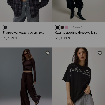
+
5
kolorów
Flanelowa koszula oversize w kratę czarna
Czarne spodnie dresowe baggy fit basic
99,99 PLN
129,99 PLN