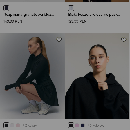
Rozpinana granatowa bluza z kapturem w kratkę
Biała koszula w czarne paski z krawatem i wiązaniem na tyle
149,99 PLN
129,99 PLN
+
2
kolory
+
5
kolorów