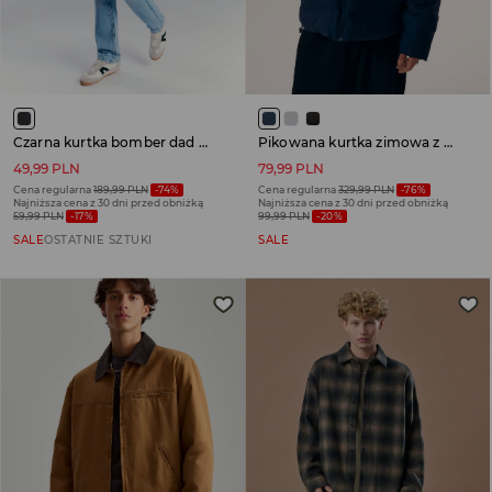
Czarna kurtka bomber dad fit z kołnierzykiem
Pikowana kurtka zimowa z kapturem odpinanym futerkiem granatowa
49,99 PLN
79,99 PLN
Cena regularna
189,99 PLN
-74%
Cena regularna
329,99 PLN
-76%
Najniższa cena z 30 dni przed obniżką
Najniższa cena z 30 dni przed obniżką
59,99 PLN
-17%
99,99 PLN
-20%
SALE
OSTATNIE SZTUKI
SALE