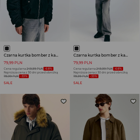
Czarna kurtka bomber z kapturem i futerkiem
Czarna kurtka bomber z kapturem i futerkiem
79,99 PLN
79,99 PLN
Cena regularna
249,99 PLN
-68%
Cena regularna
249,99 PLN
-68%
Najniższa cena z 30 dni przed obniżką
Najniższa cena z 30 dni przed obniżką
119,99 PLN
-33%
119,99 PLN
-33%
SALE
SALE