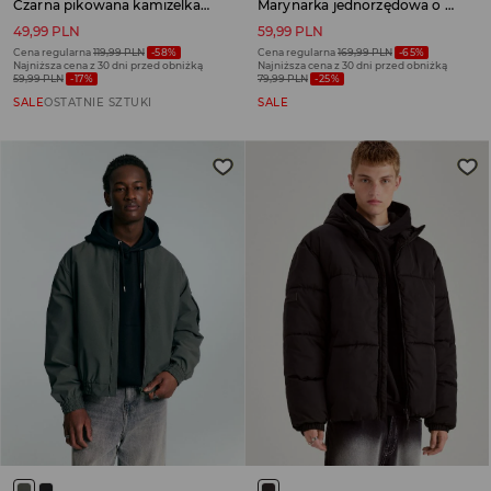
Czarna pikowana kamizelka z kapturem
Marynarka jednorzędowa o regularnym kroju grafitowa
49,99 PLN
59,99 PLN
Cena regularna
119,99 PLN
-58%
Cena regularna
169,99 PLN
-65%
Najniższa cena z 30 dni przed obniżką
Najniższa cena z 30 dni przed obniżką
59,99 PLN
-17%
79,99 PLN
-25%
SALE
OSTATNIE SZTUKI
SALE