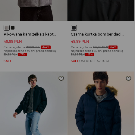
Pikowana kamizelka z kapturem acid wash
Czarna kurtka bomber dad fit z kołnierzykiem
49,99 PLN
49,99 PLN
Cena regularna
139,99 PLN
-64%
Cena regularna
189,99 PLN
-74%
Najniższa cena z 30 dni przed obniżką
Najniższa cena z 30 dni przed obniżką
59,99 PLN
-17%
59,99 PLN
-17%
SALE
SALE
OSTATNIE SZTUKI