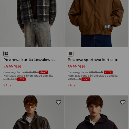
Polarowa kurtka koszulowa w kratę
Brązowa sportowa kurtka przejściowa w stylu retro
49,99 PLN
59,99 PLN
Cena regularna
139,99 PLN
-64%
Cena regularna
169,99 PLN
-65%
Najniższa cena z 30 dni przed obniżką
Najniższa cena z 30 dni przed obniżką
59,99 PLN
-17%
79,99 PLN
-25%
SALE
SALE