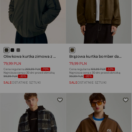
Oliwkowa kurtka zimowa z kapturem wykończonym sztucznym futerkiem
Brązowa kurtka bomber dad fit z imitacj zamszu
79,99 PLN
79,99 PLN
Cena regularna
269,99 PLN
-70%
Cena regularna
169,99 PLN
-53%
Najniższa cena z 30 dni przed obniżką
Najniższa cena z 30 dni przed obniżką
99,99 PLN
-20%
99,99 PLN
-20%
SALE
OSTATNIE SZTUKI
SALE
OSTATNIE SZTUKI