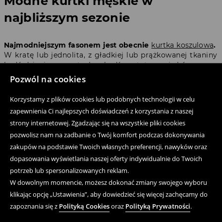
Modne kurtki męskie w
najbliższym sezonie
Najmodniejszym fasonem jest obecnie
kurtka koszulowa
.
W kratę lub jednolita, z gładkiej lub prążkowanej tkaniny
bądź dzianiny, ze sztruksu bądź syntetycznej skóry.
Zapinana na guziki, z dużymi kieszeniami z przodu.
Pozwól na cookies
Dobrze prezentuje się w casualowych stylizacjach ze
sneakersami,
bluzą męską
i
t-shirtem męskim
.
Korzystamy z plików cookies lub podobnych technologii w celu
zapewnienia Ci najlepszych doświadczeń z korzystania z naszej
Kurtki anorak to hit ostatnich sezonów.
Kojarzą się
strony internetowej. Zgadzając się na wszystkie pliki cookies
szczególnie ze stylem skaterów, bo to praktyczny,
pozwolisz nam na zadbanie o Twój komfort podczas dokonywania
sportowy typ kurtki. Tego typu okrycie wierzchnie
wygląda cool do
sneakersów
i luźnych spodni. Kurtki
zakupów na podstawie Twoich własnych preferencji, nawyków oraz
męskie anorak zwykle mają rozpinany kołnierz, co
dopasowania wyświetlania naszej oferty indywidualnie do Twoich
zdecydowanie jest dodatkowy plusem tego modelu.
potrzeb lub spersonalizowanych reklam.
W dowolnym momencie, możesz dokonać zmiany swojego wyboru
Klasyczne męskie kurtki
klikając opcję „Ustawienia”, aby dowiedzieć się więcej zachęcamy do
zapoznania się z
Polityką Cookies
oraz
Polityką Prywatności
.