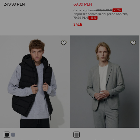
249,99 PLN
69,99 PLN
Cena regularna
199,99 PLN
-65%
Najniższa cena z 30 dni przed obniżką
79,99 PLN
-13%
SALE