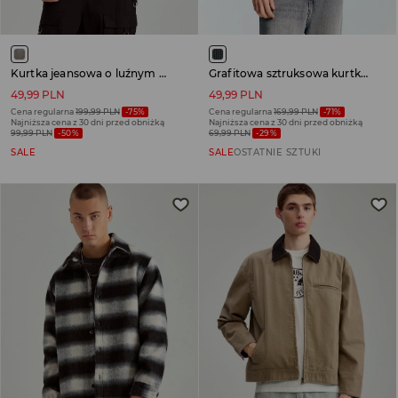
Kurtka jeansowa o luźnym kroju dirty wash
Grafitowa sztruksowa kurtka z kołnierzem
49,99 PLN
49,99 PLN
Cena regularna
199,99 PLN
-75%
Cena regularna
169,99 PLN
-71%
Najniższa cena z 30 dni przed obniżką
Najniższa cena z 30 dni przed obniżką
99,99 PLN
-50%
69,99 PLN
-29%
SALE
SALE
OSTATNIE SZTUKI