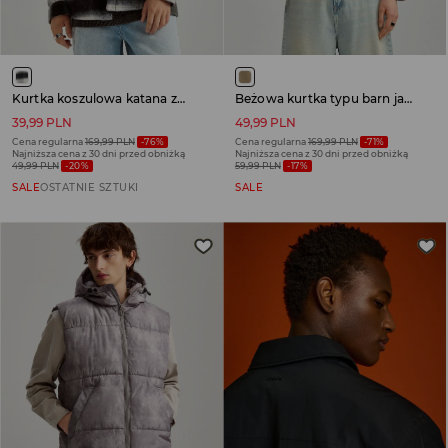
Kurtka koszulowa katana zapinana na guziki
Beżowa kurtka typu barn jacket z kontrastowym kołnierzem
39,99 PLN
49,99 PLN
Cena regularna
169,99 PLN
-76%
Cena regularna
169,99 PLN
-71%
Najniższa cena z 30 dni przed obniżką
Najniższa cena z 30 dni przed obniżką
49,99 PLN
-20%
59,99 PLN
-17%
SALE
OSTATNIE SZTUKI
SALE