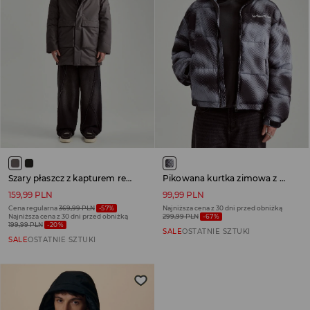
Szary płaszcz z kapturem regular fit
Pikowana kurtka zimowa z printem all over
159,99 PLN
99,99 PLN
Cena regularna
369,99 PLN
-57%
Najniższa cena z 30 dni przed obniżką
Najniższa cena z 30 dni przed obniżką
299,99 PLN
-67%
199,99 PLN
-20%
SALE
OSTATNIE SZTUKI
SALE
OSTATNIE SZTUKI