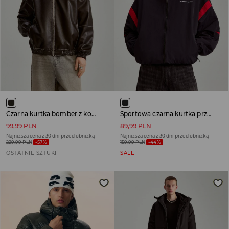
Czarna kurtka bomber z kontrastowymi przetarciami na szwach
Sportowa czarna kurtka przejściowa z kapturem i czerwonymi wstawkami
99,99 PLN
89,99 PLN
Najniższa cena z 30 dni przed obniżką
Najniższa cena z 30 dni przed obniżką
229,99 PLN
-57%
159,99 PLN
-44%
OSTATNIE SZTUKI
SALE