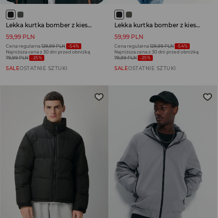
Lekka kurtka bomber z kieszeniami czarna
Lekka kurtka bomber z kieszeniami czarna
59,99 PLN
59,99 PLN
Cena regularna
129,99 PLN
-54%
Cena regularna
129,99 PLN
-54%
Najniższa cena z 30 dni przed obniżką
Najniższa cena z 30 dni przed obniżką
79,99 PLN
-25%
79,99 PLN
-25%
SALE
OSTATNIE SZTUKI
SALE
OSTATNIE SZTUKI