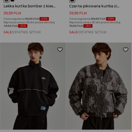
Lekka kurtka bomber z kieszeniami oliwkowa
Czarna pikowana kurtka zimowa typu puffer
39,99 PLN
59,99 PLN
Cena regularna
99,99 PLN
-60%
Cena regularna
189,99 PLN
-68%
Najniższa cena z 30 dni przed obniżką
Najniższa cena z 30 dni przed obniżką
49,99 PLN
-20%
79,99 PLN
-25%
SALE
OSTATNIE SZTUKI
SALE
OSTATNIE SZTUKI