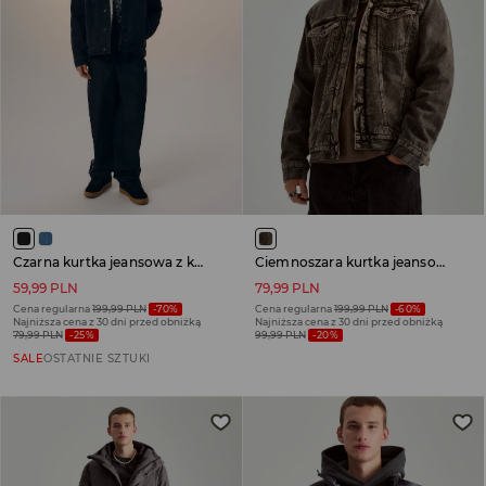
Czarna kurtka jeansowa z kołnierzem sherpa
Ciemnoszara kurtka jeansowa katana o regularnym kroju
59,99 PLN
79,99 PLN
Cena regularna
199,99 PLN
-70%
Cena regularna
199,99 PLN
-60%
Najniższa cena z 30 dni przed obniżką
Najniższa cena z 30 dni przed obniżką
79,99 PLN
-25%
99,99 PLN
-20%
SALE
OSTATNIE SZTUKI