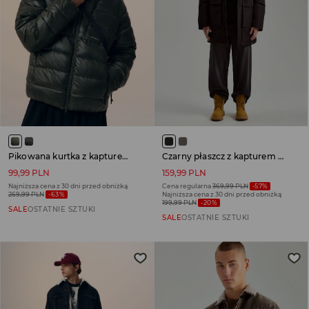
Pikowana kurtka z kapturem zielona
Czarny płaszcz z kapturem regular fit
99,99 PLN
159,99 PLN
Najniższa cena z 30 dni przed obniżką
Cena regularna
369,99 PLN
-57%
269,99 PLN
-63%
Najniższa cena z 30 dni przed obniżką
199,99 PLN
-20%
SALE
OSTATNIE SZTUKI
SALE
OSTATNIE SZTUKI