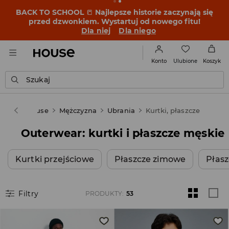
BACK TO SCHOOL
📒
Najlepsze historie zaczynają się
przed dzwonkiem. Wystartuj od nowego fitu!
Dla niej
Dla niego
Ulubione
Konto
Koszyk
Szukaj
House
Mężczyzna
Ubrania
Kurtki, płaszcze
Outerwear: kurtki i płaszcze męskie
Kurtki przejściowe
Płaszcze zimowe
Płasz
Filtry
PRODUKTY
:
53