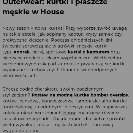
Outerwear: kurtki i płaszcze
męskie w House
Nowy sezon = nowa kurtka! Przy wyborze zwróć uwagę
na takie detale, jak odpinany kaptur, kryty zamek czy
praktyczne kieszenie. Podczas chłodniejszych dni
świetnie sprawdzą się wiatrówki, męskie kurtki
typu
anorak
,
parki
, sportowe
kurtki z kapturem
oraz
pikowane modele z lekkim wypełnieniem
. Wielbicielom
weekendowych eskapad za miasto przydadzą się kurtki
wykonane z technicznych tkanin o wodoodpornych
właściwościach.
Chcesz dodać charakteru swoim codziennym
stylizacjom?
Postaw na modną
kurtkę bomber oversize
,
kurtkę jeansową, ponadczasową ramoneskę albo kurtkę
motocyklową z ozdobnymi przeszyciami. W najnowszej
kolekcji okryć wierzchnich
House
znajdziesz również
casualowe marynarki. Znajdź model dla siebie spośród
wielu wysokiej jakości męskich kurtek i zamawiaj
wygodnie online.