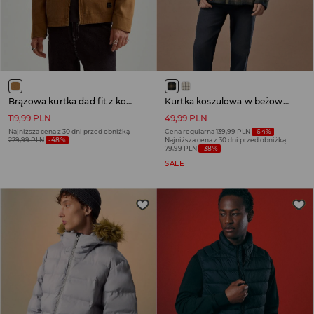
Brązowa kurtka dad fit z kołnierzem
Kurtka koszulowa w beżowo-brązową kratę
119,99 PLN
49,99 PLN
Najniższa cena z 30 dni przed obniżką
Cena regularna
139,99 PLN
-64%
229,99 PLN
-48%
Najniższa cena z 30 dni przed obniżką
79,99 PLN
-38%
SALE