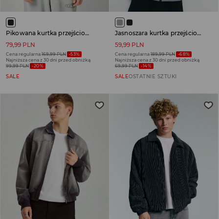
Pikowana kurtka przejściowa na stójce czarna
Jasnoszara kurtka przejściowa z kapturem
79,99 PLN
59,99 PLN
Cena regularna
169,99 PLN
-53%
Cena regularna
189,99 PLN
-68%
Najniższa cena z 30 dni przed obniżką
Najniższa cena z 30 dni przed obniżką
99,99 PLN
-20%
69,99 PLN
-14%
SALE
SALE
OSTATNIE SZTUKI