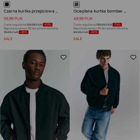
Czarna kurtka przejściowa w sportowym stylu
Ocieplana kurtka bomber we wzory
59,99 PLN
49,99 PLN
Cena regularna
169,99 PLN
-65%
Cena regularna
189,99 PLN
-74%
Najniższa cena z 30 dni przed obniżką
Najniższa cena z 30 dni przed obniżką
79,99 PLN
-25%
99,99 PLN
-50%
SALE
SALE