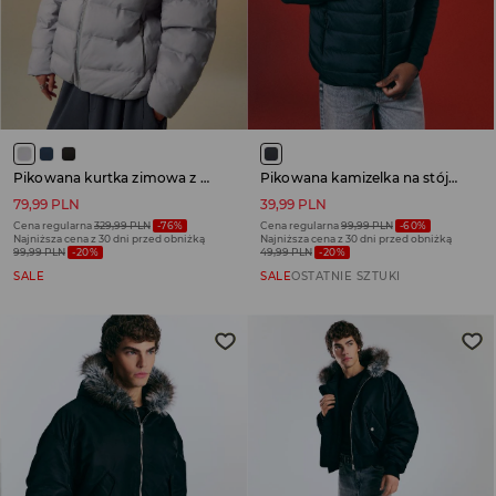
Pikowana kurtka zimowa z kapturem odpinanym futerkiem szara
Pikowana kamizelka na stójce czarna
79,99 PLN
39,99 PLN
Cena regularna
329,99 PLN
-76%
Cena regularna
99,99 PLN
-60%
Najniższa cena z 30 dni przed obniżką
Najniższa cena z 30 dni przed obniżką
99,99 PLN
-20%
49,99 PLN
-20%
SALE
SALE
OSTATNIE SZTUKI