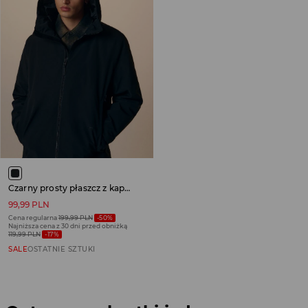
Czarny prosty płaszcz z kapturem i ociepleniem
99,99 PLN
Cena regularna
199,99 PLN
-50%
Najniższa cena z 30 dni przed obniżką
119,99 PLN
-17%
SALE
OSTATNIE SZTUKI