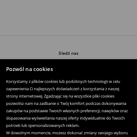
Śledź nas
Pozwól na cookies
Pomoc
Korzystamy z plików cookies lub podobnych technologii w celu
zapewnienia Ci najlepszych doświadczeń z korzystania z naszej
Zakup produktów on-line
strony internetowej. Zgadzając się na wszystkie pliki cookies
pozwolisz nam na zadbanie o Twój komfort podczas dokonywania
Aplikacja mobilna
zakupów na podstawie Twoich własnych preferencji, nawyków oraz
Regulaminy
dopasowania wyświetlania naszej oferty indywidualnie do Twoich
potrzeb lub spersonalizowanych reklam.
Polityka prywatności
W dowolnym momencie, możesz dokonać zmiany swojego wyboru