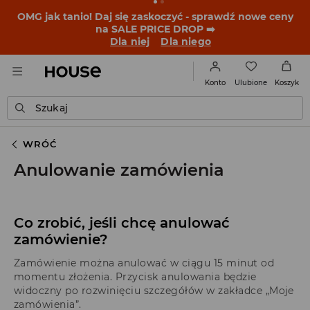
BACK TO SCHOOL
📒
Najlepsze historie zaczynają się
przed dzwonkiem. Wystartuj od nowego fitu!
Dla niej
Dla niego
Ulubione
Konto
Koszyk
Szukaj
WRÓĆ
Anulowanie zamówienia
Co zrobić, jeśli chcę anulować
zamówienie?
Zamówienie można anulować w ciągu 15 minut od
momentu złożenia. Przycisk anulowania będzie
widoczny po rozwinięciu szczegółów w zakładce „Moje
zamówienia”.