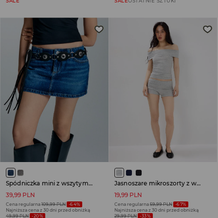
SALE
SALE
OSTATNIE SZTUKI
Spódniczka mini z wszytymi spodenkami granatowa
Jasnoszare mikroszorty z wywijanym pasem
39,99 PLN
19,99 PLN
Cena regularna
109,99 PLN
-64%
Cena regularna
59,99 PLN
-67%
Najniższa cena z 30 dni przed obniżką
Najniższa cena z 30 dni przed obniżką
49,99 PLN
-20%
29,99 PLN
-33%