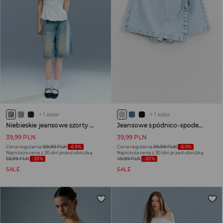
+
1
kolor
+
1
kolor
Niebieskie jeansowe szorty bermudy baggy fit
Jeansowe spódnico-spodenki z wiązaniem jasnoniebieskie
39,99 PLN
39,99 PLN
Cena regularna
129,99 PLN
-69%
Cena regularna
99,99 PLN
-60%
Najniższa cena z 30 dni przed obniżką
Najniższa cena z 30 dni przed obniżką
59,99 PLN
-33%
49,99 PLN
-20%
SALE
SALE