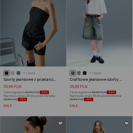
+
1
kolor
+
1
kolor
Szorty jeansowe z przetarciami czarne
Grafitowe jeansowe szorty bermudy baggy fit
39,99 PLN
39,99 PLN
Cena regularna
89,99 PLN
-56%
Cena regularna
129,99 PLN
-69%
Najniższa cena z 30 dni przed obniżką
Najniższa cena z 30 dni przed obniżką
59,99 PLN
-33%
59,99 PLN
-33%
SALE
SALE