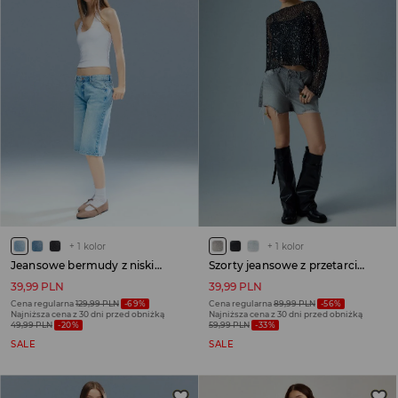
+
1
kolor
+
1
kolor
Jeansowe bermudy z niskim stanem jasnoniebieskie
Szorty jeansowe z przetarciami jasnoszare
39,99 PLN
39,99 PLN
Cena regularna
129,99 PLN
-69%
Cena regularna
89,99 PLN
-56%
Najniższa cena z 30 dni przed obniżką
Najniższa cena z 30 dni przed obniżką
49,99 PLN
-20%
59,99 PLN
-33%
SALE
SALE