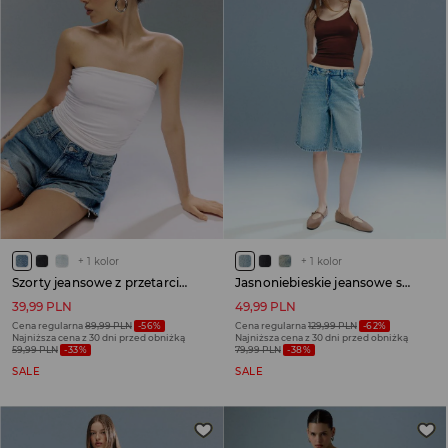
+
1
kolor
+
1
kolor
Szorty jeansowe z przetarciami niebieskie
Jasnoniebieskie jeansowe szorty bermudy baggy fit
39,99 PLN
49,99 PLN
Cena regularna
89,99 PLN
-56%
Cena regularna
129,99 PLN
-62%
Najniższa cena z 30 dni przed obniżką
Najniższa cena z 30 dni przed obniżką
59,99 PLN
-33%
79,99 PLN
-38%
SALE
SALE