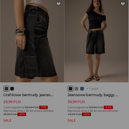
+
1
kolor
Grafitowe bermudy jeansowe z kieszenią carpenter przetarciami i regulacją
Jeansowe bermudy baggy fit czarne
29,99 PLN
39,99 PLN
Cena regularna
129,99 PLN
-77%
Cena regularna
109,99 PLN
-64%
Najniższa cena z 30 dni przed obniżką
Najniższa cena z 30 dni przed obniżką
39,99 PLN
-25%
49,99 PLN
-20%
SALE
SALE