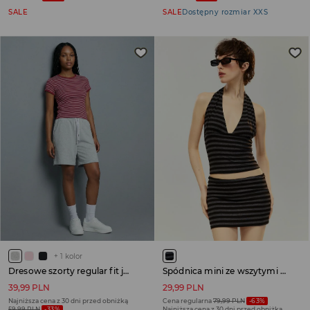
SALE
SALE
Dostępny rozmiar XXS
+
1
kolor
Dresowe szorty regular fit jasnoszare
Spódnica mini ze wszytymi spodenkami w szaro-czarne paski
39,99 PLN
29,99 PLN
Najniższa cena z 30 dni przed obniżką
Cena regularna
79,99 PLN
-63%
59,99 PLN
-33%
Najniższa cena z 30 dni przed obniżką