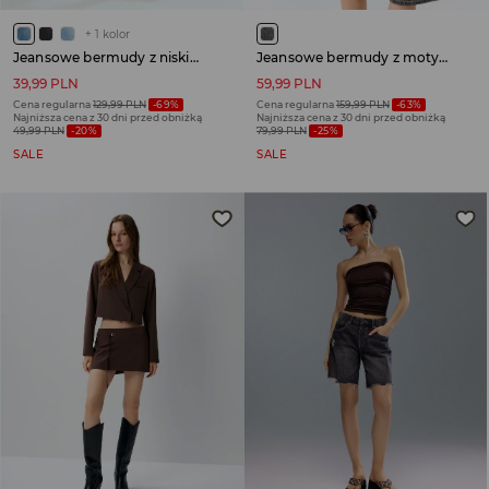
+
1
kolor
Jeansowe bermudy z niskim stanem niebieskie
Jeansowe bermudy z motywem skrzydeł grafitowe
39,99 PLN
59,99 PLN
Cena regularna
129,99 PLN
-69%
Cena regularna
159,99 PLN
-63%
Najniższa cena z 30 dni przed obniżką
Najniższa cena z 30 dni przed obniżką
49,99 PLN
-20%
79,99 PLN
-25%
SALE
SALE