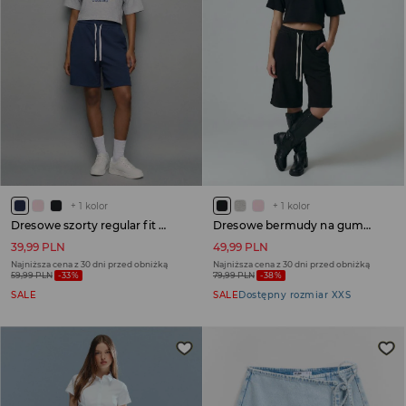
+
1
kolor
+
1
kolor
Dresowe szorty regular fit granatowe
Dresowe bermudy na gumce czarne
39,99 PLN
49,99 PLN
Najniższa cena z 30 dni przed obniżką
Najniższa cena z 30 dni przed obniżką
59,99 PLN
-33%
79,99 PLN
-38%
SALE
SALE
Dostępny rozmiar XXS