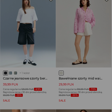
+
1
kolor
Czarne jeansowe szorty bermudy baggy fit
Bawełniane szorty mid waist z koronkowym wykończeniem białe
39,99 PLN
29,99 PLN
Cena regularna
129,99 PLN
-69%
Cena regularna
99,99 PLN
-70%
Najniższa cena z 30 dni przed obniżką
Najniższa cena z 30 dni przed obniżką
59,99 PLN
-33%
59,99 PLN
-50%
SALE
SALE