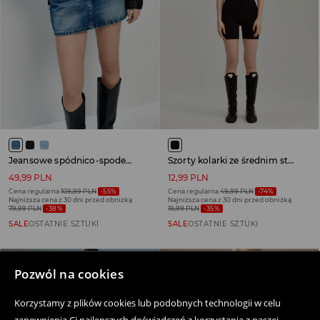
Jeansowe spódnico-spodenki mini niebieskie
Szorty kolarki ze średnim stanem czarne
49,99 PLN
12,99 PLN
Cena regularna
109,99 PLN
-55%
Cena regularna
49,99 PLN
-74%
Najniższa cena z 30 dni przed obniżką
Najniższa cena z 30 dni przed obniżką
79,99 PLN
-38%
19,99 PLN
-35%
SALE
OSTATNIE SZTUKI
SALE
OSTATNIE SZTUKI
Pozwól na cookies
Korzystamy z plików cookies lub podobnych technologii w celu