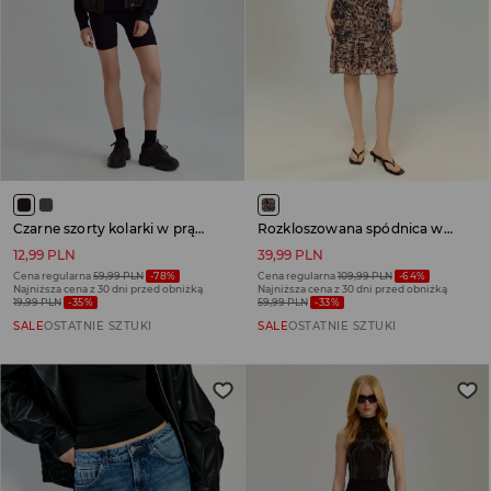
Czarne szorty kolarki w prążki
Rozkloszowana spódnica w zwierzęcy wzór
12,99 PLN
39,99 PLN
Cena regularna
59,99 PLN
-78%
Cena regularna
109,99 PLN
-64%
Najniższa cena z 30 dni przed obniżką
Najniższa cena z 30 dni przed obniżką
19,99 PLN
-35%
59,99 PLN
-33%
SALE
OSTATNIE SZTUKI
SALE
OSTATNIE SZTUKI