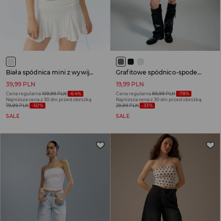
Biała spódnica mini z wywijanym pasem i wszytymi spodenkami
Grafitowe spódnico-spodenki z marszczonym wywijanym pasem
39,99 PLN
19,99 PLN
Cena regularna
109,99 PLN
-64%
Cena regularna
89,99 PLN
-78%
Najniższa cena z 30 dni przed obniżką
Najniższa cena z 30 dni przed obniżką
79,99 PLN
-50%
29,99 PLN
-33%
SALE
SALE