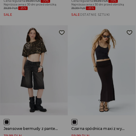
Cena regularna
99,99 PLN
-70%
Cena regularna
99,99 PLN
-70%
Najniższa cena z 30 dni przed obniżką
Najniższa cena z 30 dni przed obniżką
39,99 PLN
-25%
39,99 PLN
-25%
SALE
SALE
OSTATNIE SZTUKI
Jeansowe bermudy z panterkowym motywem tribal czarne
Czarna spódnica maxi z wywijanym pasem
39,99 PLN
59,99 PLN