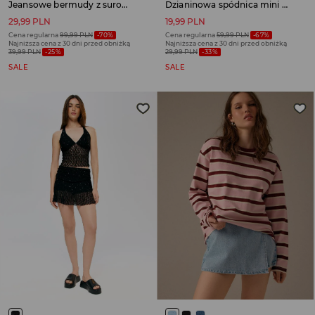
Jeansowe bermudy z surowym wykończeniem niebieskie
Dzianinowa spódnica mini z wszytymi spodenkami jasnoszara
29,99 PLN
19,99 PLN
Cena regularna
99,99 PLN
-70%
Cena regularna
59,99 PLN
-67%
Najniższa cena z 30 dni przed obniżką
Najniższa cena z 30 dni przed obniżką
39,99 PLN
-25%
29,99 PLN
-33%
SALE
SALE