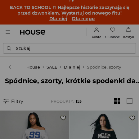
BACK TO SCHOOL
📒
Najlepsze historie zaczynają się
przed dzwonkiem. Wystartuj od nowego fitu!
Dla niej
Dla niego
Ulubione
Konto
Koszyk
Szukaj
House
SALE
Dla niej
Spódnice, szorty
Spódnice, szorty, krótkie spodenki 
Filtry
PRODUKTY
:
153