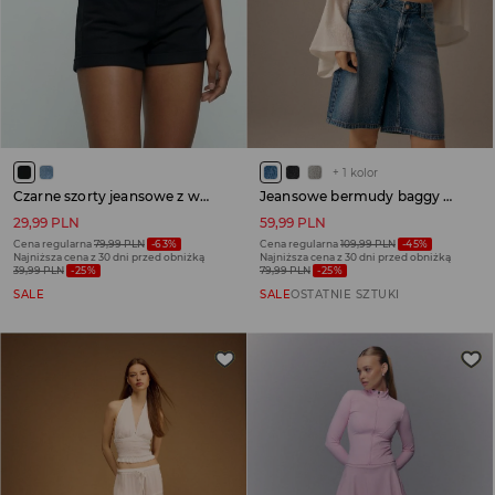
+
1
kolor
Czarne szorty jeansowe z wysokim stanem i podwinięciem
Jeansowe bermudy baggy fit niebieskie
29,99 PLN
59,99 PLN
Cena regularna
79,99 PLN
-63%
Cena regularna
109,99 PLN
-45%
Najniższa cena z 30 dni przed obniżką
Najniższa cena z 30 dni przed obniżką
39,99 PLN
-25%
79,99 PLN
-25%
SALE
SALE
OSTATNIE SZTUKI