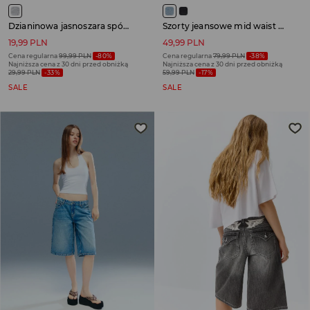
Dzianinowa jasnoszara spódnica z marszczonym pasem i asymetrycznym dołem
Szorty jeansowe mid waist z podwiniętymi nogawkami niebieskie
19,99 PLN
49,99 PLN
Cena regularna
99,99 PLN
-80%
Cena regularna
79,99 PLN
-38%
Najniższa cena z 30 dni przed obniżką
Najniższa cena z 30 dni przed obniżką
29,99 PLN
-33%
59,99 PLN
-17%
SALE
SALE