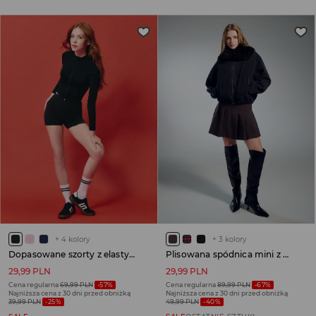
+
4
kolory
+
3
kolory
Dopasowane szorty z elastycznej dzianiny ULTRAFLEX czarne
Plisowana spódnica mini z gładkiej tkaniny brązowa
29,99 PLN
29,99 PLN
Cena regularna
69,99 PLN
-57%
Cena regularna
89,99 PLN
-67%
Najniższa cena z 30 dni przed obniżką
Najniższa cena z 30 dni przed obniżką
39,99 PLN
-25%
49,99 PLN
-40%