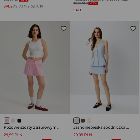
39,99 PLN
-25%
SALE
OSTATNIE SZTUKI
SALE
Różowe szorty z ażurowymi wstawkami mid waist
Jasnoniebieska spódniczka mini z wszytymi szortami i paskiem
29,99 PLN
29,99 PLN