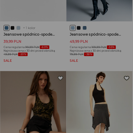
+
1
kolor
Jeansowe spódnico-spodenki z wiązaniem niebieskie
Jeansowe spódnico-spodenki mini jasnoniebieskie
39,99 PLN
49,99 PLN
Cena regularna
99,99 PLN
-60%
Cena regularna
109,99 PLN
-55%
Najniższa cena z 30 dni przed obniżką
Najniższa cena z 30 dni przed obniżką
49,99 PLN
-20%
79,99 PLN
-38%
SALE
SALE