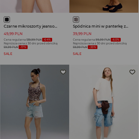
Czarne mikroszorty jeansowe z nadrukiem flagi UK
Spódnica mini w panterkę z wszytymi spodenkami
49,99 PLN
39,99 PLN
Cena regularna
139,99 PLN
-64%
Cena regularna
99,99 PLN
-60%
Najniższa cena z 30 dni przed obniżką
Najniższa cena z 30 dni przed obniżką
59,99 PLN
-17%
59,99 PLN
-33%
SALE
SALE