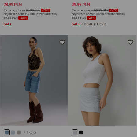
29,99 PLN
29,99 PLN
Cena regularna
99,99 PLN
-70%
Cena regularna
69,99 PLN
-57%
Najniższa cena z 30 dni przed obniżką
Najniższa cena z 30 dni przed obniżką
39,99 PLN
-25%
39,99 PLN
-25%
SALE
SALE
MODAL BLEND
+
1
kolor