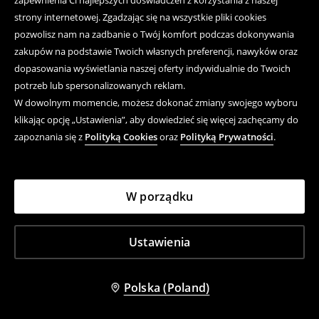
zapewnienia Ci najlepszych doświadczeń z korzystania z naszej
strony internetowej. Zgadzając się na wszystkie pliki cookies
pozwolisz nam na zadbanie o Twój komfort podczas dokonywania
zakupów na podstawie Twoich własnych preferencji, nawyków oraz
dopasowania wyświetlania naszej oferty indywidualnie do Twoich
potrzeb lub spersonalizowanych reklam.
W dowolnym momencie, możesz dokonać zmiany swojego wyboru
klikając opcję „Ustawienia”, aby dowiedzieć się więcej zachęcamy do
zapoznania się z
Polityką Cookies
oraz
Polityką Prywatności
.
Brązowe spódnico-spodenki z falbankami z koronki
Jeansowe spódnico-spodenki niebieskie
49,99 PLN
19,99 PLN
W porządku
Cena regularna
109,99 PLN
-55%
Cena regularna
99,99 PLN
-80%
Najniższa cena z 30 dni przed obniżką
Najniższa cena z 30 dni przed obniżką
59,99 PLN
-17%
29,99 PLN
-33%
SALE
Dostępny rozmiar XXS
SALE
OSTATNIE SZTUKI
Ustawienia
Polska (Poland)