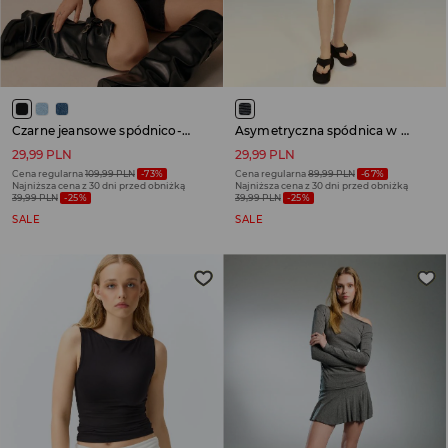
Czarne jeansowe spódnico-spodenki z zakładką
Asymetryczna spódnica w czarno-szare paski
29,99 PLN
29,99 PLN
Cena regularna
109,99 PLN
-73%
Cena regularna
89,99 PLN
-67%
Najniższa cena z 30 dni przed obniżką
Najniższa cena z 30 dni przed obniżką
39,99 PLN
-25%
39,99 PLN
-25%
SALE
SALE