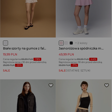
+
2
kolory
Białe szorty na gumce z falbanką
Jasnoróżowa spódniczka mini ULTRAFLEX z wszytymi spodenkami
19,99 PLN
49,99 PLN
Cena regularna
89,99 PLN
-78%
Cena regularna
89,99 PLN
-44%
Najniższa cena z 30 dni przed obniżką
Najniższa cena z 30 dni przed obniżką
29,99 PLN
-33%
59,99 PLN
-17%
SALE
SALE
OSTATNIE SZTUKI