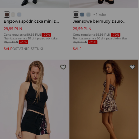
+
1
kolor
Brązowa spódniczka mini z wszytymi szortami i paskiem
Jeansowe bermudy z surowym wykończeniem czarne
29,99 PLN
29,99 PLN
Cena regularna
99,99 PLN
-70%
Cena regularna
99,99 PLN
-70%
Najniższa cena z 30 dni przed obniżką
Najniższa cena z 30 dni przed obniżką
39,99 PLN
-25%
39,99 PLN
-25%
SALE
OSTATNIE SZTUKI
SALE