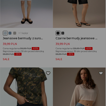
+
1
kolor
Jeansowe bermudy z surowym wykończeniem jasnoniebieskie
Czarne bermudy jeansowe z kieszenią carpenter i regulacją
39,99 PLN
39,99 PLN
Cena regularna
99,99 PLN
-60%
Cena regularna
129,99 PLN
-69%
Najniższa cena z 30 dni przed obniżką
Najniższa cena z 30 dni przed obniżką
59,99 PLN
-33%
59,99 PLN
-33%
SALE
SALE