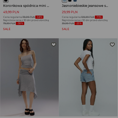
Koronkowa spódnica mini z dżetami i wszytymi spodenkami czarna
Jasnoniebieskie jeansowe spódnico-spodenki z zakładką
49,99 PLN
29,99 PLN
Cena regularna
119,99 PLN
-58%
Cena regularna
109,99 PLN
-73%
Najniższa cena z 30 dni przed obniżką
Najniższa cena z 30 dni przed obniżką
79,99 PLN
-38%
39,99 PLN
-25%
SALE
SALE