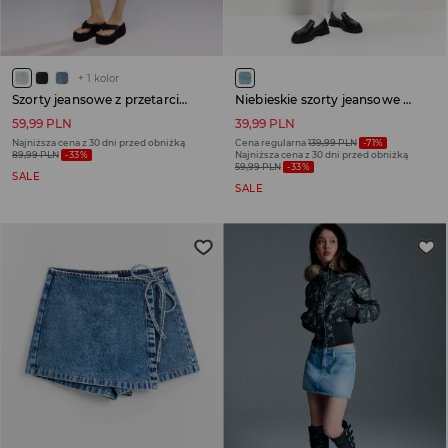
+
1
kolor
Szorty jeansowe z przetarciami jasnoniebieskie
Niebieskie szorty jeansowe z kieszeniami cargo
59,99 PLN
39,99 PLN
Najniższa cena z 30 dni przed obniżką
Cena regularna
139,99 PLN
-71%
89,99 PLN
-33%
Najniższa cena z 30 dni przed obniżką
59,99 PLN
-33%
SALE
SALE