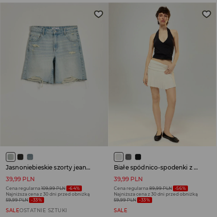
Jasnoniebieskie szorty jeansowe z postrzępionymi nogawkami
Białe spódnico-spodenki z marszczonym wywijanym pasem
39,99 PLN
39,99 PLN
Cena regularna
109,99 PLN
-64%
Cena regularna
89,99 PLN
-56%
Najniższa cena z 30 dni przed obniżką
Najniższa cena z 30 dni przed obniżką
59,99 PLN
-33%
59,99 PLN
-33%
SALE
OSTATNIE SZTUKI
SALE