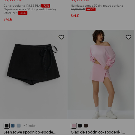
Cena regularna
149,99 PLN
-73%
Najniższa cena z 30 dni przed obniżką
Najniższa cena z 30 dni przed obniżką
99,99 PLN
-40%
59,99 PLN
-33%
SALE
SALE
+
1
kolor
Jeansowe spódnico-spodenki z wiązaniem czarne
Gładkie spódnico-spodenki z modalem różowe