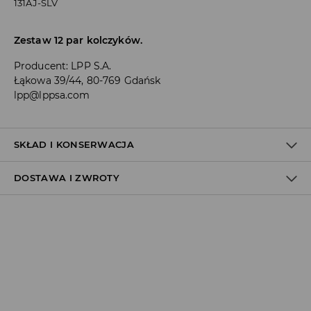
131AJ-SLV
Zestaw 12 par kolczyków.
Producent
:
LPP S.A.
Łąkowa 39/44, 80-769 Gdańsk
lpp@lppsa.com
SKŁAD I KONSERWACJA
DOSTAWA I ZWROTY
Materiał I
:
50% CYNK, 15% AKRYL, 15% MIEDŹ, 15% ŻELAZO, 5%
ŻYWICA EPOKSYDOWA
Polityka dostawy
Odbiór w salonie:
ZA DARMO
1–5 dni roboczych
Odbiór w ORLEN Paczka:
7,99 PLN
*