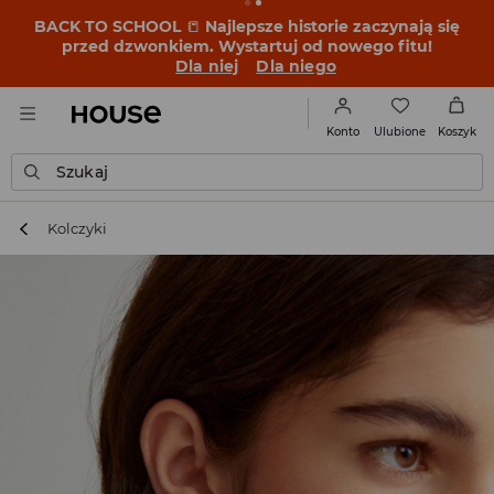
BACK TO SCHOOL
📒
Najlepsze historie zaczynają się
przed dzwonkiem. Wystartuj od nowego fitu!
Dla niej
Dla niego
Ulubione
Konto
Koszyk
Szukaj
Kolczyki