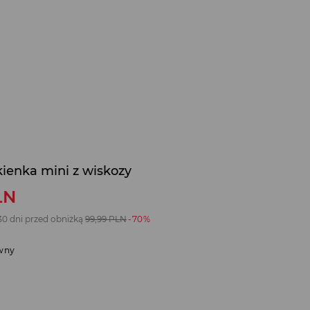
ienka mini z wiskozy
LN
30 dni przed obniżką
99,99
PLN
-70%
wny