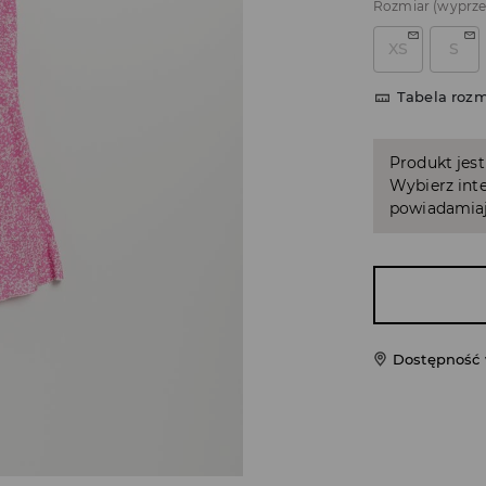
Rozmiar
(wyprz
XS
S
Tabela roz
Produkt jest
Wybierz inte
powiadamiaj
Dostępność 