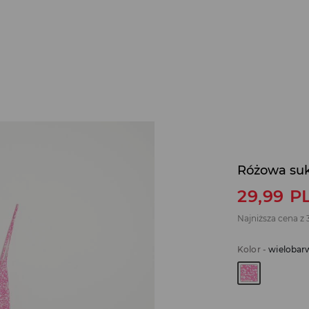
Różowa suk
29,99
P
Najniższa cena z 
Kolor
-
wielobar