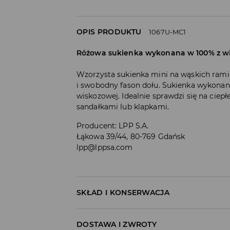
OPIS PRODUKTU
1067U-MC1
Różowa sukienka wykonana w 100% z wi
Wzorzysta sukienka mini na wąskich ramią
i swobodny fason dołu. Sukienka wykonana
wiskozowej. Idealnie sprawdzi się na ciepłe
sandałkami lub klapkami.
Producent
:
LPP S.A.
Łąkowa 39/44, 80-769 Gdańsk
lpp@lppsa.com
SKŁAD I KONSERWACJA
Materiał I
:
100% WISKOZA
DOSTAWA I ZWROTY