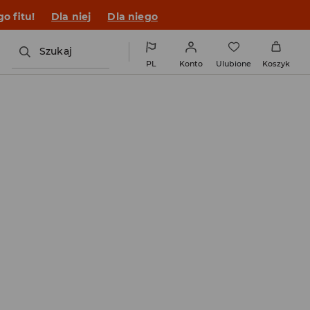
o fitu!
Dla niej
Dla niego
Szukaj
PL
Konto
Ulubione
Koszyk