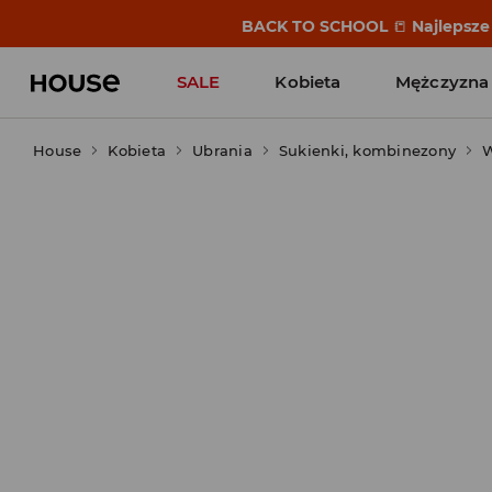
BACK TO SCHOOL
📒
Najlepsze 
SALE
Kobieta
Mężczyzna
House
Kobieta
Ubrania
Sukienki, kombinezony
W