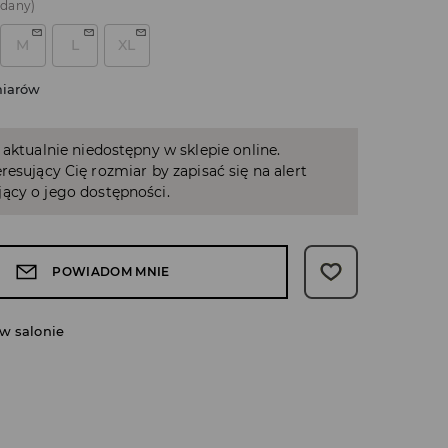
edany)
M
L
XL
miarów
 aktualnie niedostępny w sklepie online.
resujący Cię rozmiar by zapisać się na alert
ący o jego dostępności.
POWIADOM MNIE
w salonie