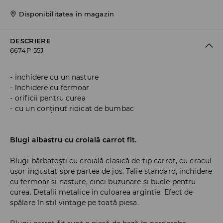
Disponibilitatea în magazin
DESCRIERE
6674P-55J
închidere cu un nasture
închidere cu fermoar
orificii pentru curea
cu un conținut ridicat de bumbac
Blugi albastru cu croială carrot fit.
Blugi bărbațești cu croială clasică de tip carrot, cu cracul
ușor îngustat spre partea de jos. Talie standard, închidere
cu fermoar și nasture, cinci buzunare și bucle pentru
curea. Detalii metalice în culoarea argintie. Efect de
spălare în stil vintage pe toată piesa.