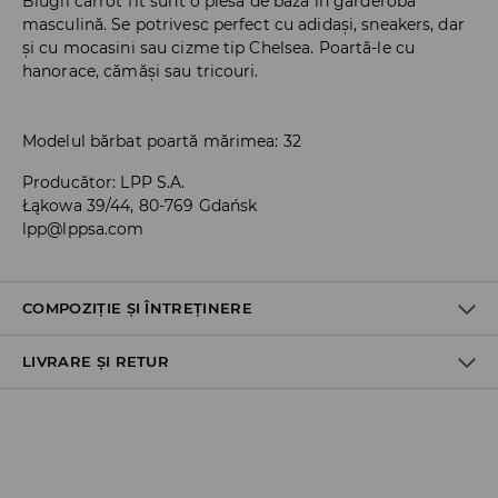
Blugii carrot fit sunt o piesă de bază în garderoba
masculină. Se potrivesc perfect cu adidași, sneakers, dar
și cu mocasini sau cizme tip Chelsea. Poartă-le cu
hanorace, cămăși sau tricouri.
Modelul bărbat poartă mărimea: 32
Producător
:
LPP S.A.
Łąkowa 39/44, 80-769 Gdańsk
lpp@lppsa.com
COMPOZIȚIE ȘI ÎNTREȚINERE
LIVRARE ȘI RETUR
Material I
:
99% BUMBAC, 1% ELASTAN
SPĂLĂLAŢI LA MAŞINĂ DE SPĂLAT, MAX. TEMP.30 ° C
Politica de expediere
NU FOLOSIŢI ÎNĂLBITOR
Ridicare din magazin
NU USCAŢI PRIN CENTRIFUGARE
GRATUITĂ