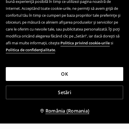
bună experiență posibilă în timp ce utilizezi pagina noastră de
Internet. Acceptând toate cookie-urile, ne permiți să avem grijă de
confortul tău în timp ce cumperi pe baza propriilor tale preferințe și
obiceiuri, pe măsură ce aliniem afișarea produselor și serviciilor pe
care le oferim cu nevoile tale, sau publicitatea personalizată. Îți poți
modifica oricând alegerea făcând clic pe „Setări”, iar dacă dorești să
afli mai multe informații, citește
Politica privind cookie-urile
si
Politica de confidențialitate
.
OK
Setări
România (Romania)