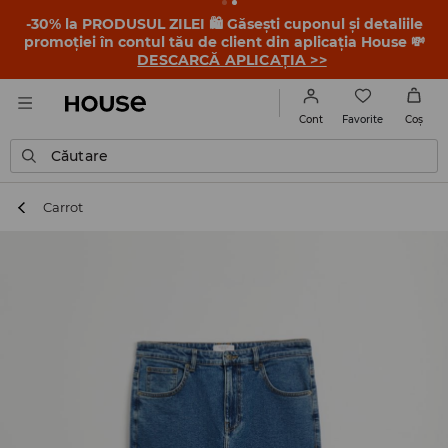
-30% la PRODUSUL ZILEI 🛍️ Găsești cuponul și detaliile
promoției în contul tău de client din aplicația House 💸
DESCARCĂ APLICAȚIA >>
Favorite
Cont
Coş
Căutare
Carrot