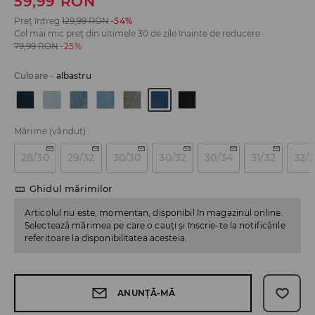
59,99
RON
Preț întreg
129,99
RON
-54%
Cel mai mic preț din ultimele 30 de zile înainte de reducere
79,99
RON
-25%
Culoare
-
albastru
Mărime
(vândut)
28/30
29/32
30/30
30/32
30/34
31/32
32/
Ghidul mărimilor
Articolul nu este, momentan, disponibil în magazinul online.
Selectează mărimea pe care o cauți și înscrie-te la notificările
referitoare la disponibilitatea acesteia.
ANUNȚĂ-MĂ