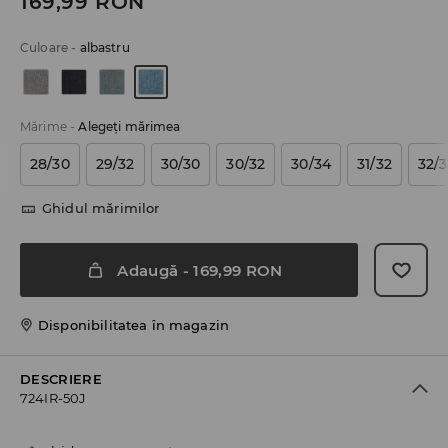
169,99
RON
Culoare
-
albastru
Mărime
-
Alegeţi mărimea
28/30
29/32
30/30
30/32
30/34
31/32
32/
Ghidul mărimilor
Adaugă
-
169,99
RON
Disponibilitatea în magazin
DESCRIERE
724IR-50J