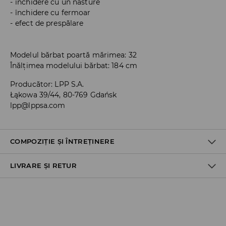
închidere cu un nasture
închidere cu fermoar
efect de prespălare
Modelul bărbat poartă mărimea: 32
Înălțimea modelului bărbat: 184 cm
Producător
:
LPP S.A.
Łąkowa 39/44, 80-769 Gdańsk
lpp@lppsa.com
COMPOZIȚIE ȘI ÎNTREȚINERE
LIVRARE ȘI RETUR
PRIMUL MATERIAL
:
80% BUMBAC, 12% POLIESTER, 6%
ELASTOMULTIESTER, 2% ELASTAN
Politica de expediere
NU FOLOSIŢI ÎNĂLBITOR
Ridicare din magazin
CĂLCAŢI LA TEMP.MAX. 110 ° C - FĂRĂ ABUR