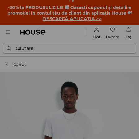
-30% la PRODUSUL ZILEI 🛍️ Găsești cuponul și detaliile
promoției în contul tău de client din aplicația House 💸
DESCARCĂ APLICAȚIA >>
Favorite
Cont
Coş
Căutare
Carrot