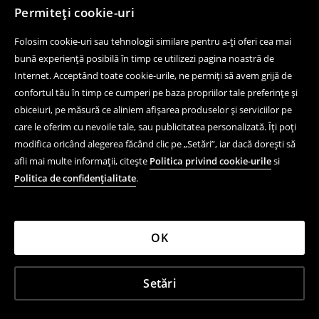
Permiteți cookie-uri
Folosim cookie-uri sau tehnologii similare pentru a-ți oferi cea mai
bună experiență posibilă în timp ce utilizezi pagina noastră de
Internet. Acceptând toate cookie-urile, ne permiți să avem grijă de
confortul tău în timp ce cumperi pe baza propriilor tale preferințe și
obiceiuri, pe măsură ce aliniem afișarea produselor și serviciilor pe
care le oferim cu nevoile tale, sau publicitatea personalizată. Îți poți
modifica oricând alegerea făcând clic pe „Setări”, iar dacă dorești să
afli mai multe informații, citește
Politica privind cookie-urile
si
Politica de confidențialitate
.
OK
Setări