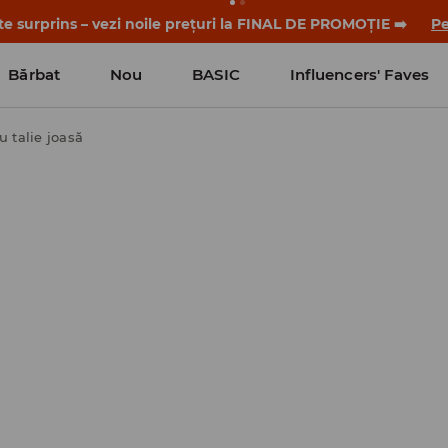
-te surprins – vezi noile prețuri la FINAL DE PROMOȚIE ➡️
Pe
Bărbat
Nou
BASIC
Influencers' Faves
u talie joasă