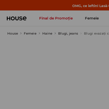
OMG, ce ieftin! Lasă
Final de Promoție
Femeie
House
Femeie
Haine
Blugi, jeans
Blugi evazați c