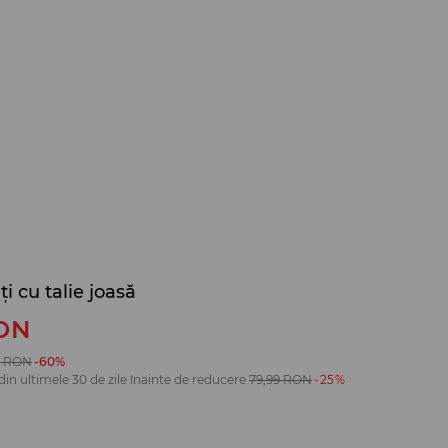
i cu talie joasă
ON
RON
-60%
din ultimele 30 de zile înainte de reducere
79,99
RON
-25%