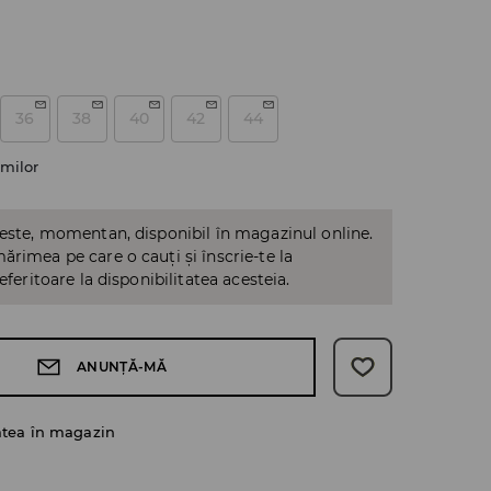
36
38
40
42
44
milor
 este, momentan, disponibil în magazinul online.
ărimea pe care o cauți și înscrie-te la
referitoare la disponibilitatea acesteia.
ANUNȚĂ-MĂ
atea în magazin