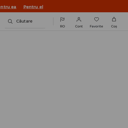
ntru ea
Pentru el
Căutare
RO
Cont
Favorite
Coş