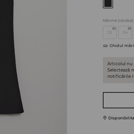
Mărime
(vândut)
32
34
Ghidul mări
Articolul nu
Selectează m
notificările 
Disponibilit