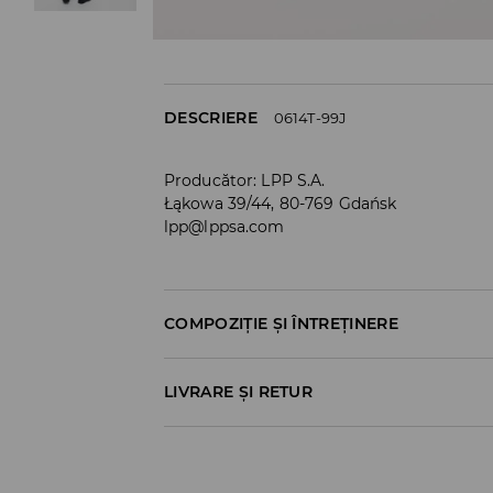
DESCRIERE
0614T-99J
Producător
:
LPP S.A.
Łąkowa 39/44, 80-769 Gdańsk
lpp@lppsa.com
COMPOZIȚIE ȘI ÎNTREȚINERE
Material I
:
68% BUMBAC, 30% POLIESTER, 2% E
LIVRARE ȘI RETUR
SPĂLĂLAŢI LA MAŞINĂ DE SPĂLAT, MAX. T
Politica de expediere
NU FOLOSIŢI ÎNĂLBITOR