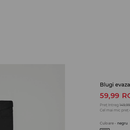
Blugi evazaț
59,99
R
Preț întreg
149,99
Cel mai mic preț 
Culoare
-
negru