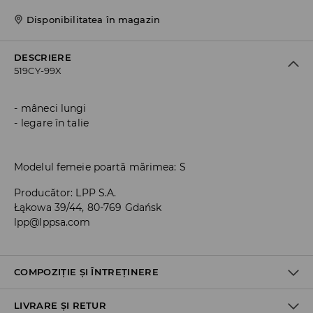
Disponibilitatea în magazin
DESCRIERE
519CY-99X
mâneci lungi
legare în talie
Modelul femeie poartă mărimea: S
Producător
:
LPP S.A.
Łąkowa 39/44, 80-769 Gdańsk
lpp@lppsa.com
COMPOZIȚIE ȘI ÎNTREȚINERE
LIVRARE ȘI RETUR
Material I
:
90% POLIAMIDĂ, 10% ELASTAN