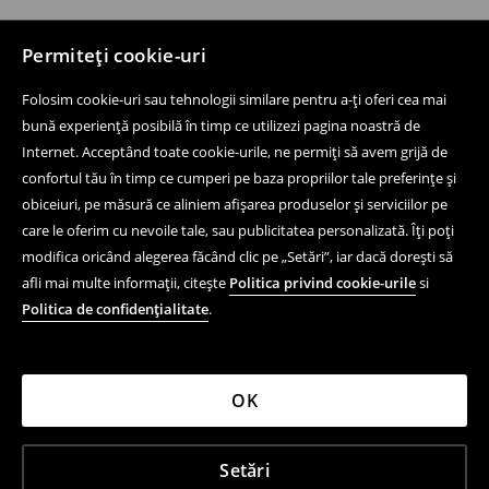
Permiteți cookie-uri
Folosim cookie-uri sau tehnologii similare pentru a-ți oferi cea mai
bună experiență posibilă în timp ce utilizezi pagina noastră de
Internet. Acceptând toate cookie-urile, ne permiți să avem grijă de
confortul tău în timp ce cumperi pe baza propriilor tale preferințe și
obiceiuri, pe măsură ce aliniem afișarea produselor și serviciilor pe
care le oferim cu nevoile tale, sau publicitatea personalizată. Îți poți
modifica oricând alegerea făcând clic pe „Setări”, iar dacă dorești să
afli mai multe informații, citește
Politica privind cookie-urile
si
Politica de confidențialitate
.
OK
Setări