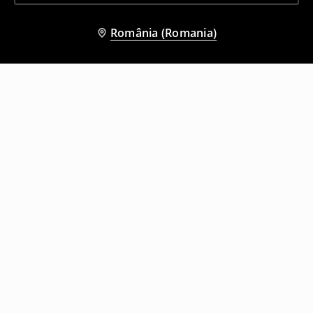
România (Romania)
Și alți clienți au ales
Top tip corset
Pantaloni din jerseu Hello Kitty