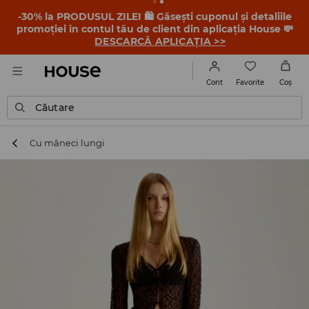
-30% la PRODUSUL ZILEI 🛍️ Găsești cuponul și detaliile
promoției în contul tău de client din aplicația House 💸
DESCARCĂ APLICAȚIA >>
Favorite
Cont
Coş
Căutare
Cu mâneci lungi