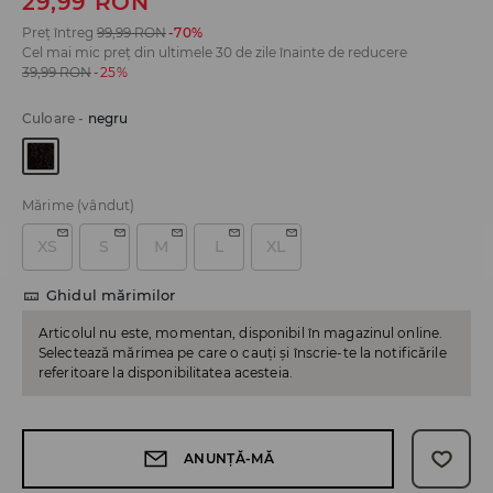
29,99
RON
Preț întreg
99,99
RON
-70%
Cel mai mic preț din ultimele 30 de zile înainte de reducere
39,99
RON
-25%
Culoare
-
negru
Mărime
(vândut)
XS
S
M
L
XL
Ghidul mărimilor
Articolul nu este, momentan, disponibil în magazinul online.
Selectează mărimea pe care o cauți și înscrie-te la notificările
referitoare la disponibilitatea acesteia.
ANUNȚĂ-MĂ