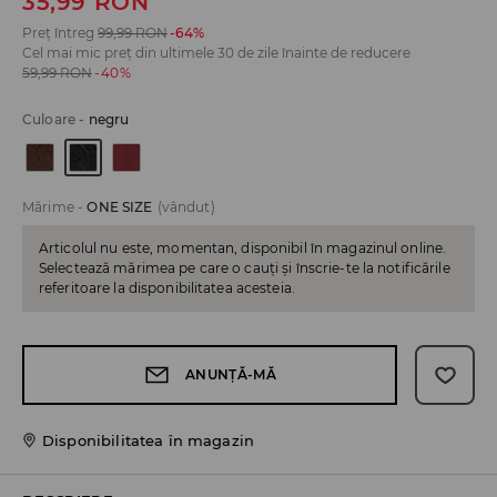
35,99
RON
Preț întreg
99,99
RON
-64%
Cel mai mic preț din ultimele 30 de zile înainte de reducere
59,99
RON
-40%
Culoare
-
negru
Mărime
-
ONE SIZE
(vândut)
Articolul nu este, momentan, disponibil în magazinul online.
Selectează mărimea pe care o cauți și înscrie-te la notificările
referitoare la disponibilitatea acesteia.
ANUNȚĂ-MĂ
Disponibilitatea în magazin