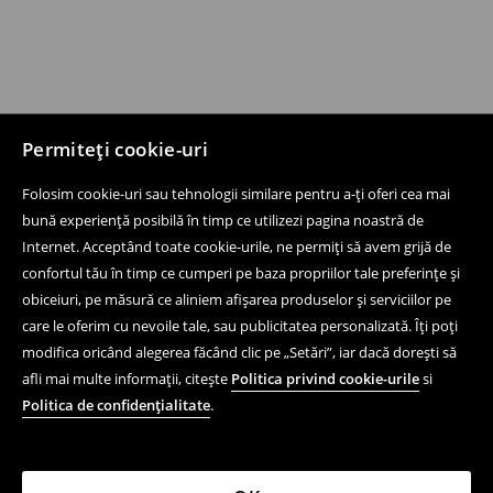
Permiteți cookie-uri
Folosim cookie-uri sau tehnologii similare pentru a-ți oferi cea mai
bună experiență posibilă în timp ce utilizezi pagina noastră de
Internet. Acceptând toate cookie-urile, ne permiți să avem grijă de
confortul tău în timp ce cumperi pe baza propriilor tale preferințe și
obiceiuri, pe măsură ce aliniem afișarea produselor și serviciilor pe
care le oferim cu nevoile tale, sau publicitatea personalizată. Îți poți
modifica oricând alegerea făcând clic pe „Setări”, iar dacă dorești să
afli mai multe informații, citește
Politica privind cookie-urile
si
Politica de confidențialitate
.