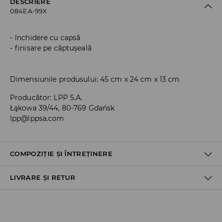
DESCRIERE
084EA-99X
închidere cu capsă
finisare pe căptușeală
Dimensiunile produsului: 45 cm x 24 cm x 13 cm
Producător
:
LPP S.A.
Łąkowa 39/44, 80-769 Gdańsk
lpp@lppsa.com
COMPOZIȚIE ȘI ÎNTREȚINERE
LIVRARE ȘI RETUR
Material I
:
100% POLIURETAN
Material II
:
100% POLIESTER
Politica de expediere
NU SPALAŢI