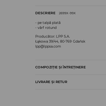
DESCRIERE
2699X-99X
pe talpă plată
vârf rotund
Producător
:
LPP S.A.
Łąkowa 39/44, 80-769 Gdańsk
lpp@lppsa.com
COMPOZIȚIE ȘI ÎNTREȚINERE
Material I
:
100% POLIESTER
LIVRARE ȘI RETUR
Material II
:
100% POLIESTER
Material III
:
100% PVC
Politica de expediere
NU SPALAŢI
Ridicare din magazin