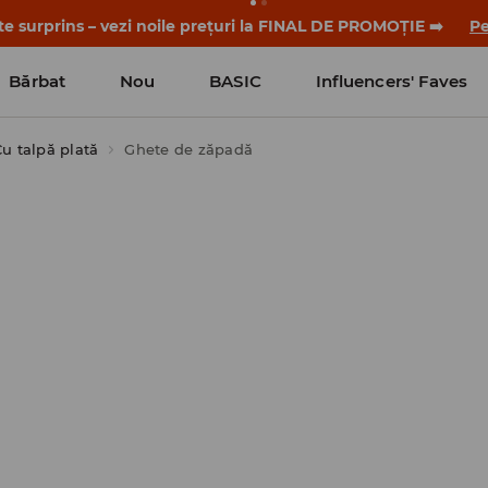
nul și detaliile promoției în contul tău de client din aplicați
Bărbat
Nou
BASIC
Influencers' Faves
u talpă plată
Ghete de zăpadă