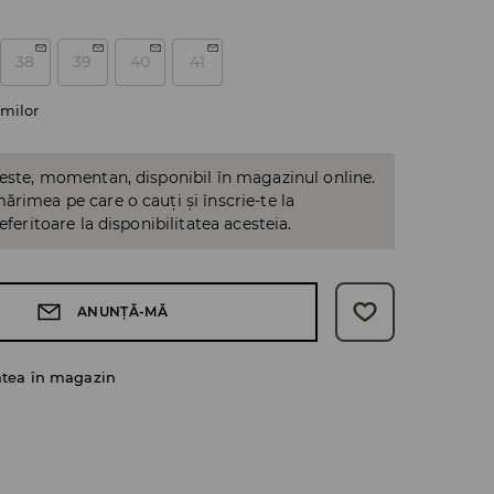
38
39
40
41
milor
 este, momentan, disponibil în magazinul online.
ărimea pe care o cauți și înscrie-te la
referitoare la disponibilitatea acesteia.
ANUNȚĂ-MĂ
atea în magazin