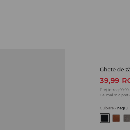
Ghete de z
39,99
R
Preț întreg
99,99
Cel mai mic preț 
Culoare
-
negru