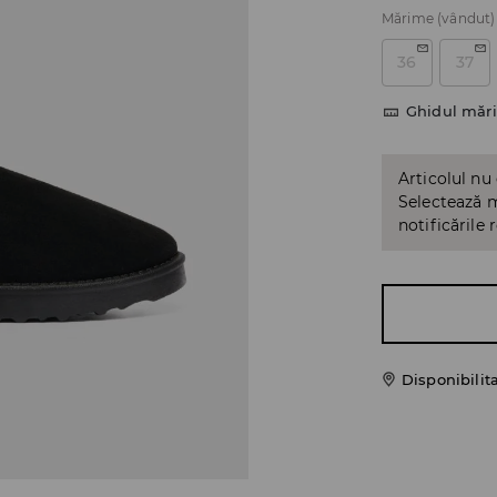
Mărime
(vândut)
36
37
Ghidul mări
Articolul nu
Selectează m
notificările 
Disponibilit