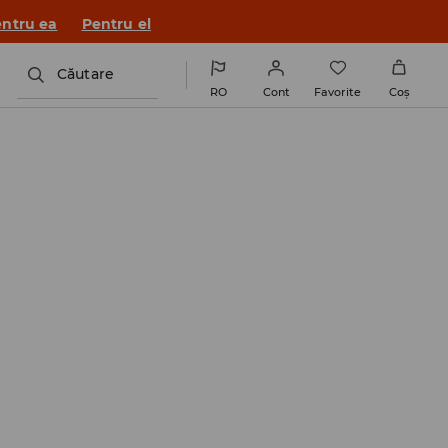
a House 💸
DESCARCĂ APLICAȚIA >>
Căutare
RO
Cont
Favorite
Coş