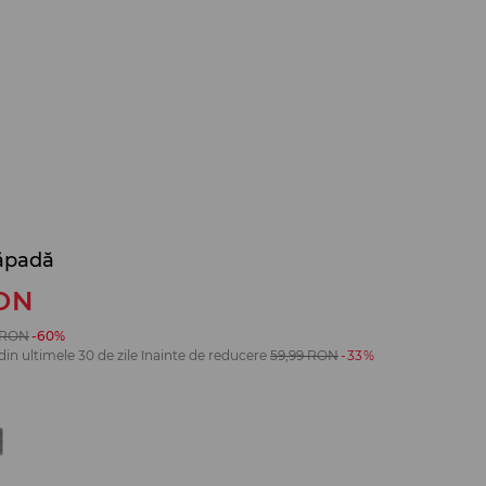
ăpadă
ON
RON
-60%
din ultimele 30 de zile înainte de reducere
59,99
RON
-33%