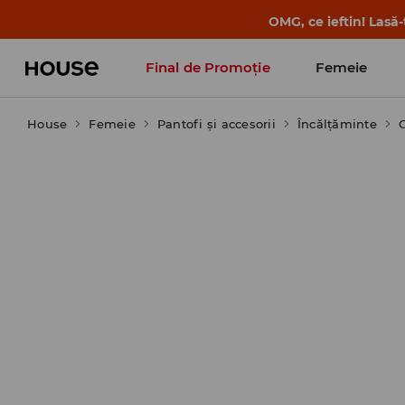
-30% la PRODUSUL ZILEI 🛍️ Găsești cupo
Final de Promoție
Femeie
House
Femeie
Pantofi și accesorii
Încălţăminte
C