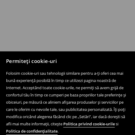
Permiteți cookie-uri
Folosim cookie-uri sau tehnologii similare pentru a-ți oferi cea mai
bună experiență posibilă în timp ce utilizezi pagina noastră de
Internet. Acceptând toate cookie-urile, ne permiți să avem grijă de
confortul tău în timp ce cumperi pe baza propriilor tale preferințe și
obiceiuri, pe măsură ce aliniem afișarea produselor și serviciilor pe
care le oferim cu nevoile tale, sau publicitatea personalizată. Îți poți
modifica oricând alegerea făcând clic pe „Setări”, iar dacă dorești să
afli mai multe informații, citește
Politica privind cookie-urile
si
Politica de confidențialitate
.