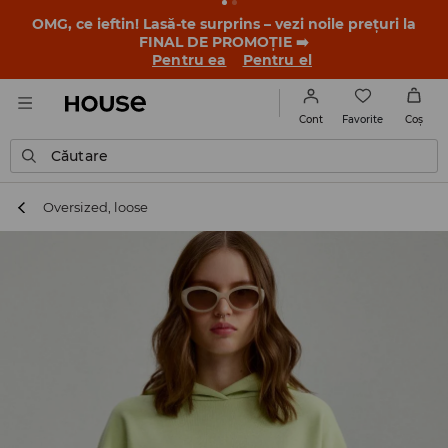
-30% la PRODUSUL ZILEI 🛍️ Găsești cuponul și detaliile
promoției în contul tău de client din aplicația House 💸
DESCARCĂ APLICAȚIA >>
Favorite
Cont
Coş
Căutare
Oversized, loose