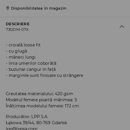
Disponibilitatea în magazin
DESCRIERE
730DM-07X
croială loose fit
cu glugă
mâneci lungi
linia umerilor coborâtă
buzunar cangur în față
marginile sunt finisate cu strângere
Greutatea materialului: 420 gsm
Modelul femeie poartă mărimea: S
Înălțimea modelului femeie: 172 cm
Producător
:
LPP S.A.
Łąkowa 39/44, 80-769 Gdańsk
lpp@lppsa.com