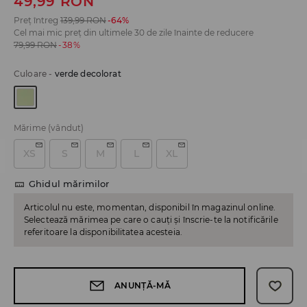
49,99
RON
Preț întreg
139,99
RON
-64%
Cel mai mic preț din ultimele 30 de zile înainte de reducere
79,99
RON
-38%
Culoare
-
verde decolorat
Mărime
(vândut)
XS
S
M
L
XL
Ghidul mărimilor
Articolul nu este, momentan, disponibil în magazinul online.
Selectează mărimea pe care o cauți și înscrie-te la notificările
referitoare la disponibilitatea acesteia.
ANUNȚĂ-MĂ