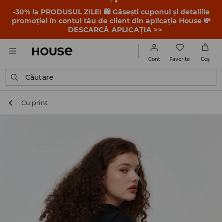
-30% la PRODUSUL ZILEI 🛍️ Găsești cuponul și detaliile
promoției în contul tău de client din aplicația House 💸
DESCARCĂ APLICAȚIA >>
Favorite
Cont
Coş
Căutare
Cu print