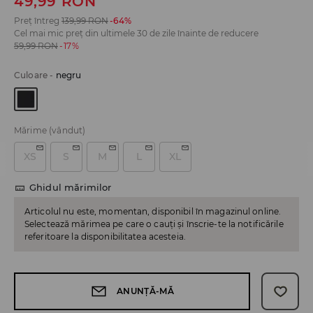
49,99
RON
Preț întreg
139,99
RON
-64%
Cel mai mic preț din ultimele 30 de zile înainte de reducere
59,99
RON
-17%
Culoare
-
negru
Mărime
(vândut)
XS
S
M
L
XL
Ghidul mărimilor
Articolul nu este, momentan, disponibil în magazinul online.
Selectează mărimea pe care o cauți și înscrie-te la notificările
referitoare la disponibilitatea acesteia.
ANUNȚĂ-MĂ