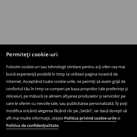
Permiteți cookie-uri
Folosim cookie-uri sau tehnologii similare pentru a-ți oferi cea mai
bună experiență posibilă în timp ce utilizezi pagina noastră de
Internet. Acceptând toate cookie-urile, ne permiți să avem grijă de
confortul tău în timp ce cumperi pe baza propriilor tale preferințe și
obiceiuri, pe măsură ce aliniem afișarea produselor și serviciilor pe
care le oferim cu nevoile tale, sau publicitatea personalizată. Îți poți
modifica oricând alegerea făcând clic pe „Setări”, iar dacă dorești să
afli mai multe informații, citește
Politica privind cookie-urile
si
Politica de confidențialitate
.