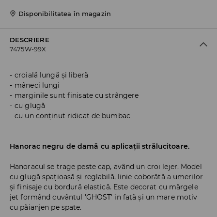
Disponibilitatea în magazin
DESCRIERE
7475W-99X
croială lungă și liberă
mâneci lungi
marginile sunt finisate cu strângere
cu glugă
cu un conținut ridicat de bumbac
Hanorac negru de damă cu aplicații strălucitoare.
Hanoracul se trage peste cap, având un croi lejer. Model
cu glugă spațioasă și reglabilă, linie coborâtă a umerilor
și finisaje cu bordură elastică. Este decorat cu mărgele
jet formând cuvântul 'GHOST' în față și un mare motiv
cu păianjen pe spate.