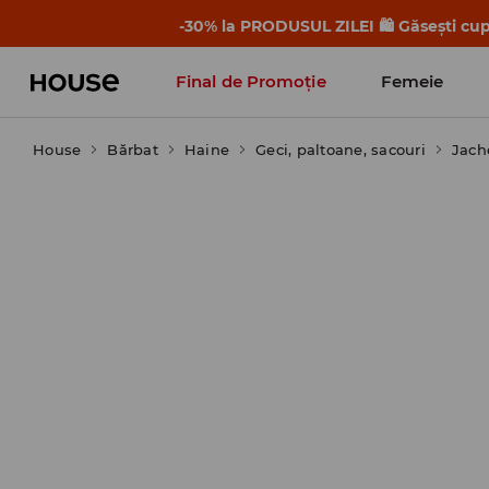
-30% la PRODUSUL ZILEI 🛍️ Găsești cupo
Final de Promoție
Femeie
House
Bărbat
Haine
Geci, paltoane, sacouri
Jach