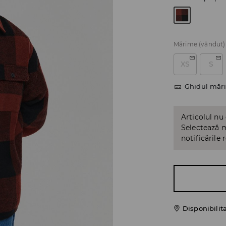
Mărime
(vândut)
XS
S
Ghidul mări
Articolul nu
Selectează m
notificările 
Disponibilit