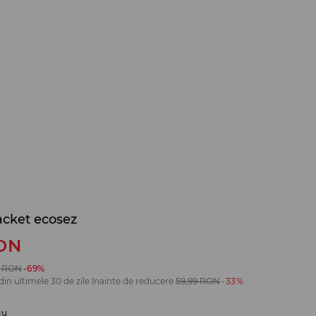
acket ecosez
ON
RON
-69%
din ultimele 30 de zile înainte de reducere
59,99
RON
-33%
iu