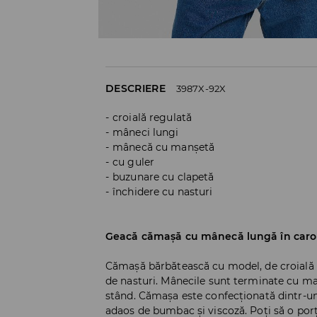
DESCRIERE
3987X-92X
croială regulată
mâneci lungi
mânecă cu manșetă
cu guler
buzunare cu clapetă
închidere cu nasturi
Geacă cămașă cu mânecă lungă în caro
Cămașă bărbătească cu model, de croială 
de nasturi. Mânecile sunt terminate cu ma
stând. Cămașa este confecționată dintr-un
adaos de bumbac și viscoză. Poți să o por