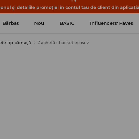
nul și detaliile promoției în contul tău de client din aplicați
Bărbat
Nou
BASIC
Influencers' Faves
ete tip cămașă
Jachetă shacket ecosez