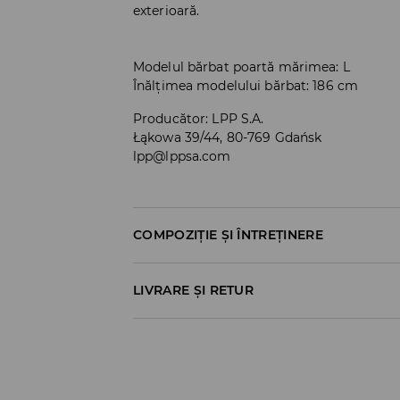
exterioară.
Modelul bărbat poartă mărimea: L
Înălțimea modelului bărbat: 186 cm
Producător
:
LPP S.A.
Łąkowa 39/44, 80-769 Gdańsk
lpp@lppsa.com
COMPOZIȚIE ȘI ÎNTREȚINERE
54% POLIESTER, 16% VISCOZĂ, 12% FIBRE ACRI
LIVRARE ȘI RETUR
Politica de expediere
Ridicare din magazin
GRATUITĂ