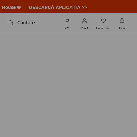
a House 💸
DESCARCĂ APLICAȚIA >>
Căutare
RO
Cont
Favorite
Coş