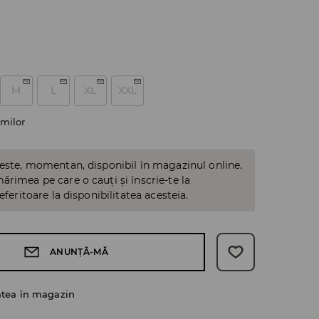
M
L
XL
XXL
milor
 este, momentan, disponibil în magazinul online.
ărimea pe care o cauți și înscrie-te la
referitoare la disponibilitatea acesteia.
ANUNȚĂ-MĂ
atea în magazin