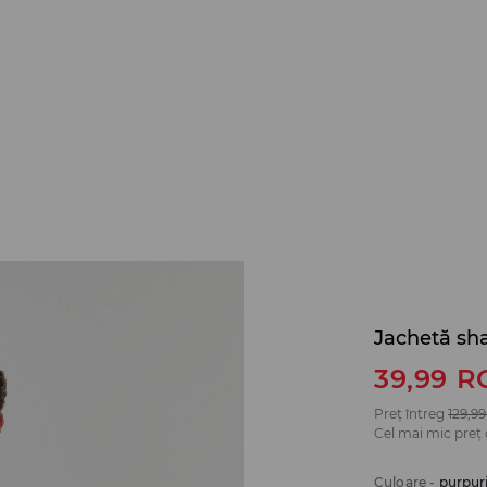
Jachetă sh
39,99
R
Preț întreg
129,99
Cel mai mic preț 
Culoare
-
purpur