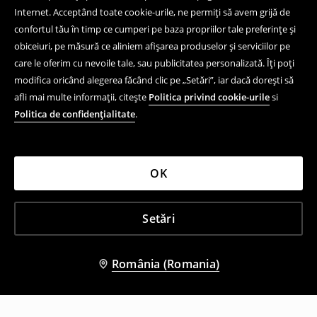
Internet. Acceptând toate cookie-urile, ne permiți să avem grijă de
confortul tău în timp ce cumperi pe baza propriilor tale preferințe și
obiceiuri, pe măsură ce aliniem afișarea produselor și serviciilor pe
care le oferim cu nevoile tale, sau publicitatea personalizată. Îți poți
modifica oricând alegerea făcând clic pe „Setări”, iar dacă dorești să
afli mai multe informații, citește
Politica privind cookie-urile
si
Politica de confidențialitate
.
OK
Setări
România (Romania)