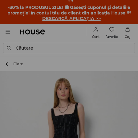
-30% la PRODUSUL ZILEI 🛍️ Găsești cuponul și detaliile
promoției în contul tău de client din aplicația House 💸
DESCARCĂ APLICAȚIA >>
Favorite
Cont
Coş
Căutare
Flare