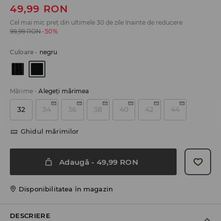
49,99
RON
Cel mai mic preț din ultimele 30 de zile înainte de reducere
99,99
RON
-50%
Culoare
-
negru
Mărime
-
Alegeţi mărimea
32
34
36
38
40
42
44
Ghidul mărimilor
Adaugă
-
49,99
RON
Disponibilitatea în magazin
DESCRIERE