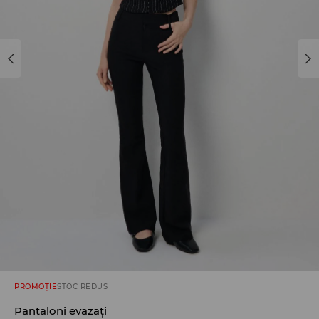
PROMOȚIE
STOC REDUS
Pantaloni evazați