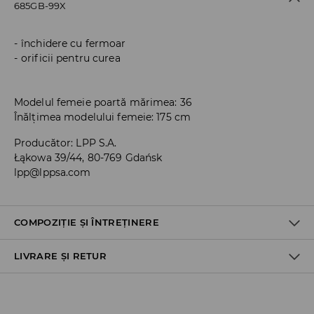
685GB-99X
închidere cu fermoar
orificii pentru curea
Modelul femeie poartă mărimea: 36
Înălțimea modelului femeie: 175 cm
Producător
:
LPP S.A.
Łąkowa 39/44, 80-769 Gdańsk
lpp@lppsa.com
COMPOZIȚIE ȘI ÎNTREȚINERE
LIVRARE ȘI RETUR
PRIMUL MATERIAL
:
73% VISCOZĂ, 21% POLIAMIDĂ, 3% ELASTAN,
3% POLIESTER
Politica de expediere
SPĂLAŢI SEPARAT SAU ÎMPREUNA CU CULORI SIMILARE