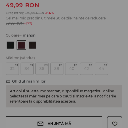
49,99
RON
Preț întreg
139,99
RON
-64%
Cel mai mic preț din ultimele 30 de zile înainte de reducere
59,99
RON
-17%
Culoare
-
mahon
Mărime
(vândut)
32
34
36
38
40
42
44
Ghidul mărimilor
Articolul nu este, momentan, disponibil în magazinul online.
Selectează mărimea pe care o cauți și înscrie-te la notificările
referitoare la disponibilitatea acesteia.
ANUNȚĂ-MĂ