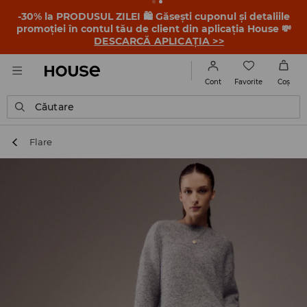
-30% la PRODUSUL ZILEI 🛍️ Găsești cuponul și detaliile
promoției în contul tău de client din aplicația House 💸
DESCARCĂ APLICAȚIA >>
Favorite
Cont
Coş
Căutare
Flare