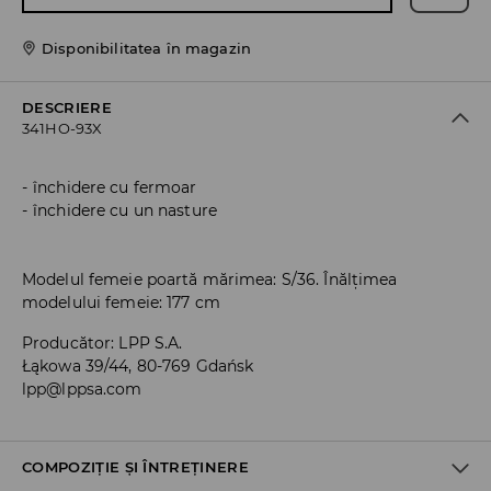
Disponibilitatea în magazin
DESCRIERE
341HO-93X
închidere cu fermoar
închidere cu un nasture
Modelul femeie poartă mărimea: S/36. Înălțimea
modelului femeie: 177 cm
Producător
:
LPP S.A.
Łąkowa 39/44, 80-769 Gdańsk
lpp@lppsa.com
COMPOZIȚIE ȘI ÎNTREȚINERE