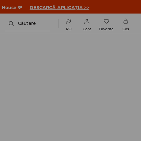
a House 💸
DESCARCĂ APLICAȚIA >>
Căutare
RO
Cont
Favorite
Coş