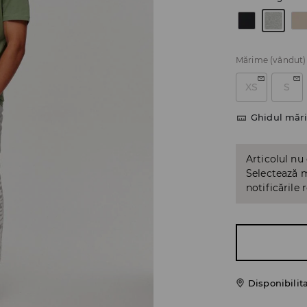
Mărime
(vândut)
XS
S
Ghidul mări
Articolul nu
Selectează m
notificările 
Disponibilit