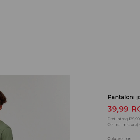
Pantaloni j
39,99
R
Preț întreg
129,99
Cel mai mic preț 
Culoare
-
gri