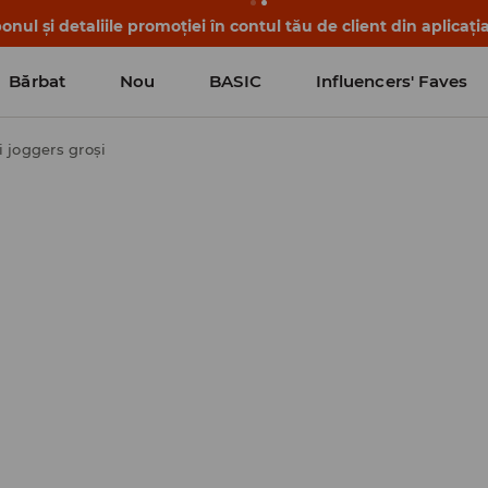
nul și detaliile promoției în contul tău de client din aplicați
Bărbat
Nou
BASIC
Influencers' Faves
 joggers groși