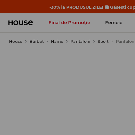
-30% la PRODUSUL ZILEI 🛍️ Găsești cupo
Final de Promoție
Femeie
House
Bărbat
Haine
Pantaloni
Sport
Pantaloni