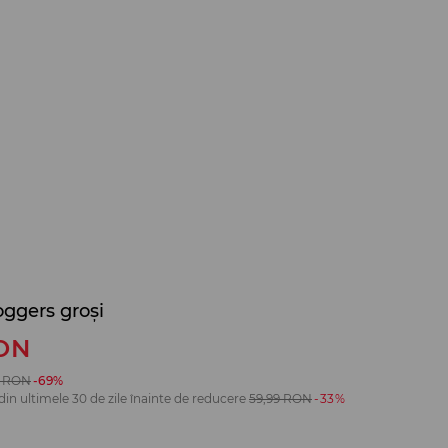
oggers groși
ON
RON
-69%
din ultimele 30 de zile înainte de reducere
59,99
RON
-33%