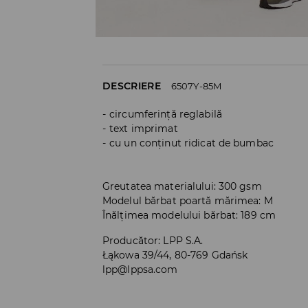
DESCRIERE
6507Y-85M
circumferință reglabilă
text imprimat
cu un conținut ridicat de bumbac
Greutatea materialului: 300 gsm
Modelul bărbat poartă mărimea: M
Înălțimea modelului bărbat: 189 cm
Producător
:
LPP S.A.
Łąkowa 39/44, 80-769 Gdańsk
lpp@lppsa.com