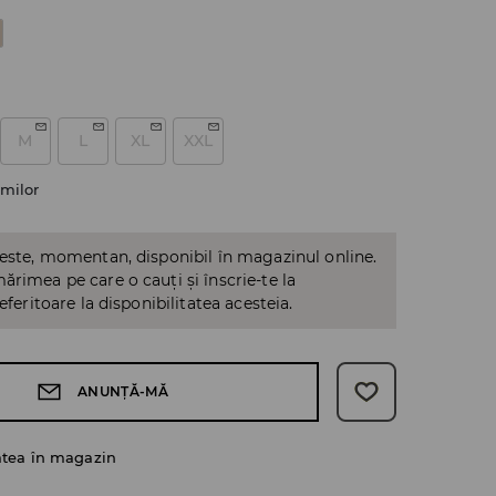
M
L
XL
XXL
milor
 este, momentan, disponibil în magazinul online.
ărimea pe care o cauți și înscrie-te la
referitoare la disponibilitatea acesteia.
ANUNȚĂ-MĂ
atea în magazin