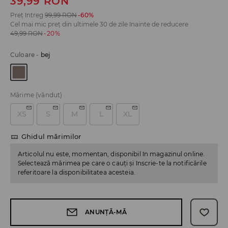
39,99
RON
Preț întreg
99,99
RON
-60%
Cel mai mic preț din ultimele 30 de zile înainte de reducere
49,99
RON
-20%
Culoare
-
bej
Mărime
(vândut)
XS
S
M
L
XL
Ghidul mărimilor
Articolul nu este, momentan, disponibil în magazinul online.
Selectează mărimea pe care o cauți și înscrie-te la notificările
referitoare la disponibilitatea acesteia.
ANUNȚĂ-MĂ