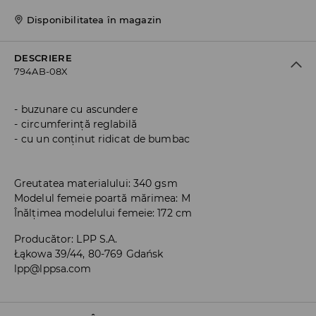
Disponibilitatea în magazin
DESCRIERE
794AB-08X
buzunare cu ascundere
circumferință reglabilă
cu un conținut ridicat de bumbac
Greutatea materialului: 340 gsm
Modelul femeie poartă mărimea: M
Înălțimea modelului femeie: 172 cm
Producător
:
LPP S.A.
Łąkowa 39/44, 80-769 Gdańsk
lpp@lppsa.com