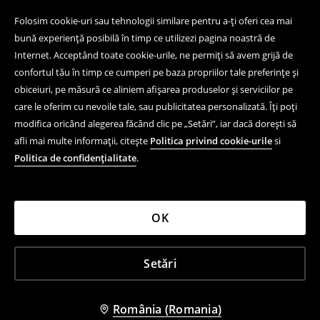
Folosim cookie-uri sau tehnologii similare pentru a-ți oferi cea mai
bună experiență posibilă în timp ce utilizezi pagina noastră de
Internet. Acceptând toate cookie-urile, ne permiți să avem grijă de
confortul tău în timp ce cumperi pe baza propriilor tale preferințe și
obiceiuri, pe măsură ce aliniem afișarea produselor și serviciilor pe
care le oferim cu nevoile tale, sau publicitatea personalizată. Îți poți
modifica oricând alegerea făcând clic pe „Setări”, iar dacă dorești să
afli mai multe informații, citește
Politica privind cookie-urile
si
Politica de confidențialitate
.
OK
Setări
România (Romania)