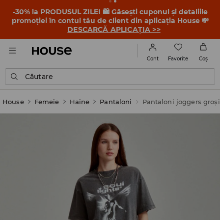
-30% la PRODUSUL ZILEI 🛍️ Găsești cuponul și detaliile
promoției în contul tău de client din aplicația House 💸
DESCARCĂ APLICAȚIA >>
Favorite
Cont
Coş
Căutare
House
Femeie
Haine
Pantaloni
Pantaloni joggers groși