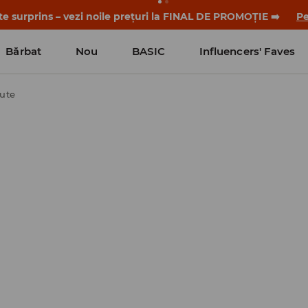
nul și detaliile promoției în contul tău de client din aplicați
Bărbat
Nou
BASIC
Influencers' Faves
ute