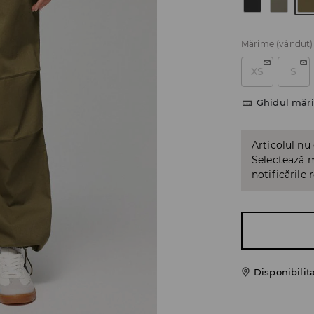
Mărime
(vândut)
XS
S
Ghidul mări
Articolul nu
Selectează m
notificările 
Disponibilit