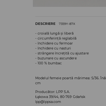
DESCRIERE
7359Y-87X
croială lungă și liberă
circumferință reglabilă
închidere cu fermoar
închidere cu nasturi
strângere încrețită cu ajustare
buzunare cu ascundere
100 % bumbac
Modelul femeie poartă mărimea: S/36. Înă
cm
Producător
:
LPP S.A.
Łąkowa 39/44, 80-769 Gdańsk
lpp@lppsa.com