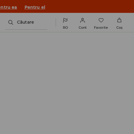
a House 💸
DESCARCĂ APLICAȚIA >>
Căutare
RO
Cont
Favorite
Coş