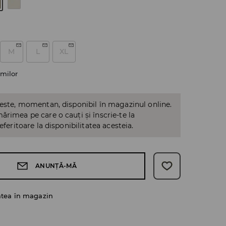
M
L
XL
milor
 este, momentan, disponibil în magazinul online.
ărimea pe care o cauți și înscrie-te la
referitoare la disponibilitatea acesteia.
ANUNȚĂ-MĂ
atea în magazin