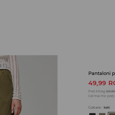
Pantaloni 
49,99
R
Preț întreg
129,99
Cel mai mic preț 
Culoare
-
kaki