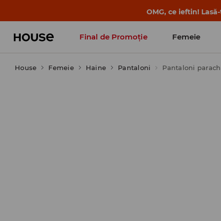
-30% la PRODUSUL ZILEI 🛍️ Găsești cupo
Final de Promoție
Femeie
House
Femeie
Haine
Pantaloni
Pantaloni parach