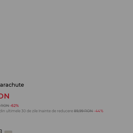
parachute
ON
RON
-62%
din ultimele 30 de zile înainte de reducere
89,99
RON
-44%