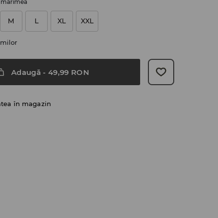
i mărimea
M
L
XL
XXL
milor
Adaugă
-
49,99
RON
atea în magazin