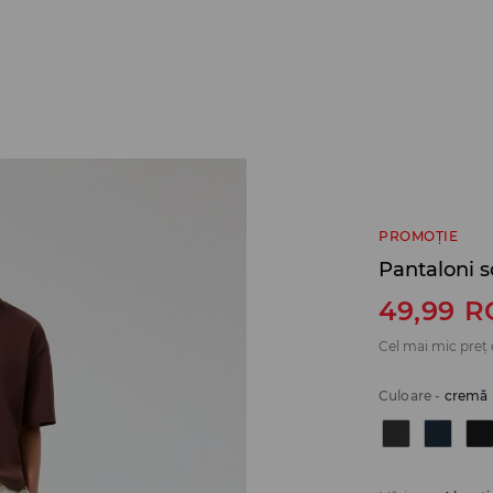
PROMOȚIE
Pantaloni s
49,99
R
Cel mai mic preț 
Culoare
-
cremă