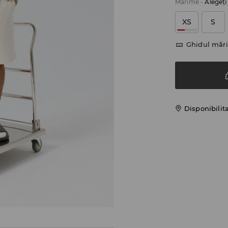
Mărime
-
Alegeţ
XS
S
Ghidul mări
Disponibilit