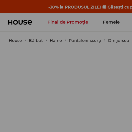
-30% la PRODUSUL ZILEI 🛍️ Găsești cupo
Final de Promoție
Femeie
House
Bărbat
Haine
Pantaloni scurţi
Din jerseu