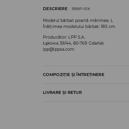
DESCRIERE
595IP-01X
Modelul bărbat poartă mărimea: L
Înălțimea modelului bărbat: 185 cm
Producător
:
LPP S.A.
Łąkowa 39/44, 80-769 Gdańsk
lpp@lppsa.com
COMPOZIȚIE ȘI ÎNTREȚINERE
PRIMUL MATERIAL
:
60% BUMBAC, 40% POLIES
LIVRARE ȘI RETUR
Politica de expediere
Ridicare din magazin
GRATUITĂ