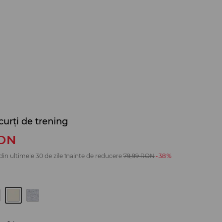
curți de trening
ON
din ultimele 30 de zile înainte de reducere
79,99
RON
-38%