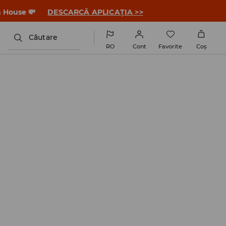
a House 💸
DESCARCĂ APLICAȚIA >>
Căutare
RO
Cont
Favorite
Coş