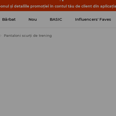
nul și detaliile promoției în contul tău de client din aplicați
Bărbat
Nou
BASIC
Influencers' Faves
Pantaloni scurți de trening