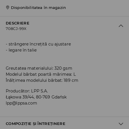
Disponibilitatea în magazin
DESCRIERE
708CJ-99X
strângere încrețită cu ajustare
legare în talie
Greutatea materialului: 320 gsm
Modelul bărbat poartă mărimea: L
Înălțimea modelului bărbat: 189 cm
Producător
:
LPP S.A.
Łąkowa 39/44, 80-769 Gdańsk
lpp@lppsa.com
COMPOZIȚIE ȘI ÎNTREȚINERE