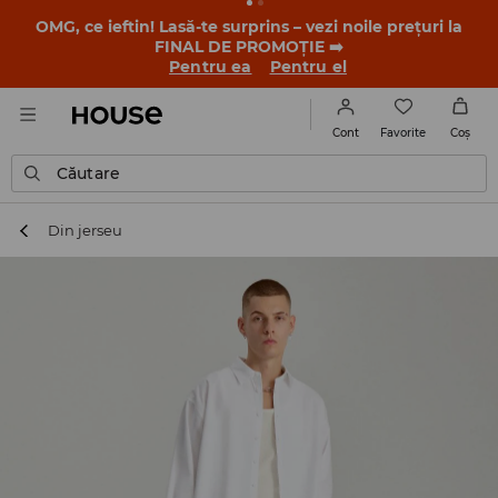
OMG, ce ieftin! Lasă-te surprins – vezi noile prețuri la
FINAL DE PROMOȚIE ➡️
Pentru ea
Pentru el
Favorite
Cont
Coş
Căutare
Din jerseu