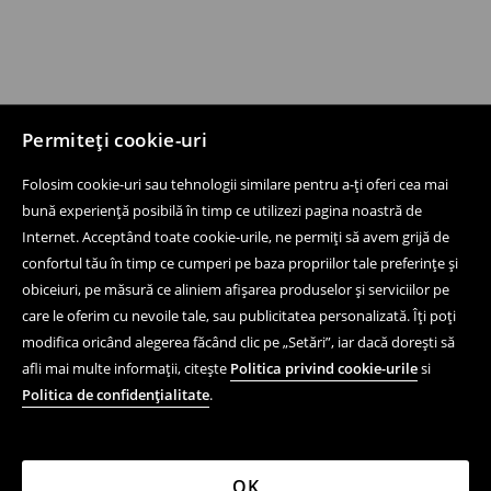
Permiteți cookie-uri
Folosim cookie-uri sau tehnologii similare pentru a-ți oferi cea mai
bună experiență posibilă în timp ce utilizezi pagina noastră de
Internet. Acceptând toate cookie-urile, ne permiți să avem grijă de
confortul tău în timp ce cumperi pe baza propriilor tale preferințe și
obiceiuri, pe măsură ce aliniem afișarea produselor și serviciilor pe
care le oferim cu nevoile tale, sau publicitatea personalizată. Îți poți
modifica oricând alegerea făcând clic pe „Setări”, iar dacă dorești să
afli mai multe informații, citește
Politica privind cookie-urile
si
Politica de confidențialitate
.
OK