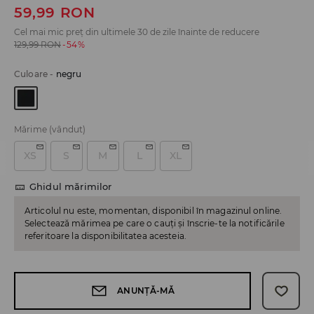
59,99
RON
Cel mai mic preț din ultimele 30 de zile înainte de reducere
129,99
RON
-54%
Culoare
-
negru
Mărime
(vândut)
XS
S
M
L
XL
Ghidul mărimilor
Articolul nu este, momentan, disponibil în magazinul online.
Selectează mărimea pe care o cauți și înscrie-te la notificările
referitoare la disponibilitatea acesteia.
ANUNȚĂ-MĂ