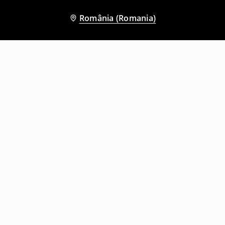
România (Romania)
Și alți clienți au ales
Pantaloni wide leg
Pantaloni wide leg