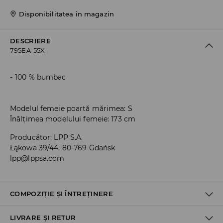
Disponibilitatea în magazin
DESCRIERE
795EA-55X
100 % bumbac
Modelul femeie poartă mărimea: S
Înălțimea modelului femeie: 173 cm
Producător
:
LPP S.A.
Łąkowa 39/44, 80-769 Gdańsk
lpp@lppsa.com
COMPOZIȚIE ȘI ÎNTREȚINERE
LIVRARE ȘI RETUR
PRIMUL MATERIAL
:
100% BUMBAC