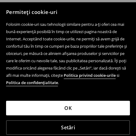
Permiteți cookie-uri
Folosim cookie-uri sau tehnologii similare pentru a-ți oferi cea mai
bună experiență posibilă în timp ce utilizezi pagina noastră de
Internet. Acceptând toate cookie-urile, ne permiți să avem grijă de
confortul tău în timp ce cumperi pe baza propriilor tale preferințe și
obiceiuri, pe măsură ce aliniem afișarea produselor și serviciilor pe
care le oferim cu nevoile tale, sau publicitatea personalizată. Îți poți
modifica oricând alegerea făcând clic pe „Setări”, iar dacă dorești să
afli mai multe informații, citește
Politica privind cookie-urile
si
Politica de confidențialitate
.
OK
Setări