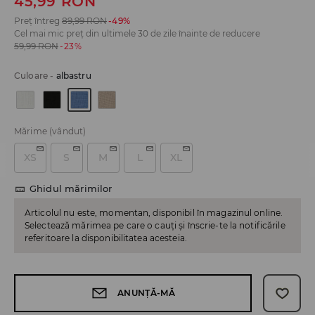
45,99
RON
Preț întreg
89,99
RON
-49%
Cel mai mic preț din ultimele 30 de zile înainte de reducere
59,99
RON
-23%
Culoare
-
albastru
Mărime
(vândut)
XS
S
M
L
XL
Ghidul mărimilor
Articolul nu este, momentan, disponibil în magazinul online.
Selectează mărimea pe care o cauți și înscrie-te la notificările
referitoare la disponibilitatea acesteia.
ANUNȚĂ-MĂ