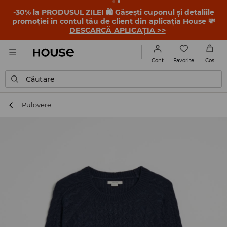
-30% la PRODUSUL ZILEI 🛍️ Găsești cuponul și detaliile
promoției în contul tău de client din aplicația House 💸
DESCARCĂ APLICAȚIA >>
Favorite
Cont
Coş
Căutare
Pulovere