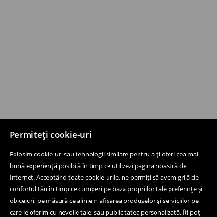
Permiteți cookie-uri
Folosim cookie-uri sau tehnologii similare pentru a-ți oferi cea mai
bună experiență posibilă în timp ce utilizezi pagina noastră de
Internet. Acceptând toate cookie-urile, ne permiți să avem grijă de
confortul tău în timp ce cumperi pe baza propriilor tale preferințe și
obiceiuri, pe măsură ce aliniem afișarea produselor și serviciilor pe
care le oferim cu nevoile tale, sau publicitatea personalizată. Îți poți