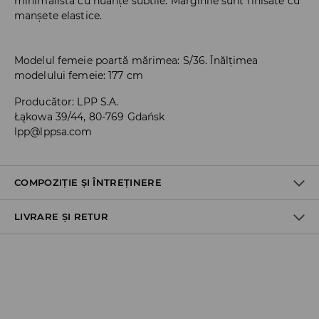
minimalistă cu nuanțe subtile. Marginile sunt finisate cu
manșete elastice.
Modelul femeie poartă mărimea: S/36. Înălțimea
modelului femeie: 177 cm
Producător
:
LPP S.A.
Łąkowa 39/44, 80-769 Gdańsk
lpp@lppsa.com
COMPOZIȚIE ȘI ÎNTREȚINERE
LIVRARE ȘI RETUR
Material I
:
100% FIBRE ACRILICE
SPĂLĂLAŢI LA MAŞINĂ DE SPĂLAT, MAX. TEMP.30 ° C
Politica de expediere
NU FOLOSIŢI ÎNĂLBITOR
Ridicare din magazin
NU USCAŢI PRIN CENTRIFUGARE
GRATUITĂ
3-6 zile lucrătoare