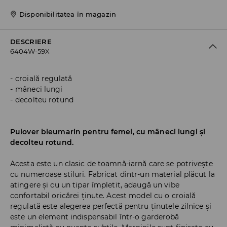
Disponibilitatea în magazin
DESCRIERE
6404W-59X
croială regulată
mâneci lungi
decolteu rotund
Pulover bleumarin pentru femei, cu mâneci lungi și
decolteu rotund.
Acesta este un clasic de toamnă-iarnă care se potrivește
cu numeroase stiluri. Fabricat dintr-un material plăcut la
atingere și cu un tipar împletit, adaugă un vibe
confortabil oricărei ținute. Acest model cu o croială
regulată este alegerea perfectă pentru ținutele zilnice și
este un element indispensabil într-o garderobă