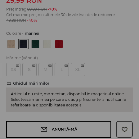
29,99
RON
Preț întreg
99,99
RON
-70%
Cel mai mic preț din ultimele 30 de zile înainte de reducere
49,99
RON
-40%
Culoare
-
marinei
Mărime
(vândut)
XS
S
M
L
XL
Ghidul mărimilor
Articolul nu este, momentan, disponibil în magazinul online.
Selectează mărimea pe care o cauți și înscrie-te la notificările
referitoare la disponibilitatea acesteia.
ANUNȚĂ-MĂ