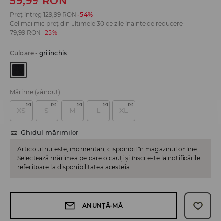
59,99
RON
Preț întreg
129,99
RON
-54%
Cel mai mic preț din ultimele 30 de zile înainte de reducere
79,99
RON
-25%
Culoare
-
gri închis
Mărime
(vândut)
XS
S
M
L
XL
Ghidul mărimilor
Articolul nu este, momentan, disponibil în magazinul online.
Selectează mărimea pe care o cauți și înscrie-te la notificările
referitoare la disponibilitatea acesteia.
ANUNȚĂ-MĂ