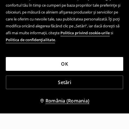
confortul tău în timp ce cumperi pe baza propriilor tale preferințe și
obiceiuri, pe măsură ce aliniem afișarea produselor și serviciilor pe
care le oferim cu nevoile tale, sau publicitatea personalizată. Îți poți
modifica oricând alegerea făcând clic pe „Setări”, iar dacă dorești să
afli mai multe informații, citește
Politica privind cookie-urile
si
Politica de confidențialitate
.
OK
Setări
România (Romania)