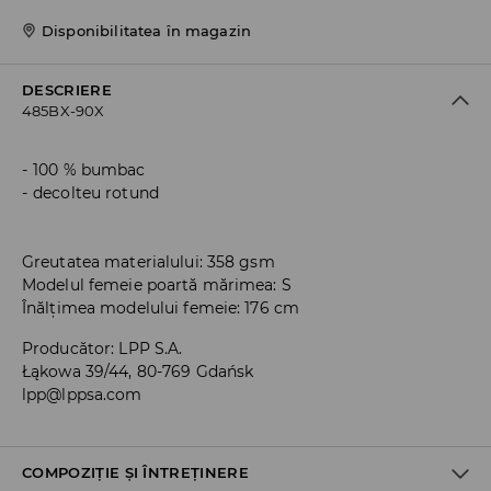
Disponibilitatea în magazin
DESCRIERE
485BX-90X
100 % bumbac
decolteu rotund
Greutatea materialului: 358 gsm
Modelul femeie poartă mărimea: S
Înălțimea modelului femeie: 176 cm
Producător
:
LPP S.A.
Łąkowa 39/44, 80-769 Gdańsk
lpp@lppsa.com
COMPOZIȚIE ȘI ÎNTREȚINERE