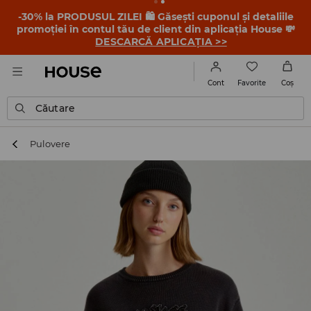
-30% la PRODUSUL ZILEI 🛍️ Găsești cuponul și detaliile
promoției în contul tău de client din aplicația House 💸
DESCARCĂ APLICAȚIA >>
Favorite
Cont
Coş
Căutare
Pulovere