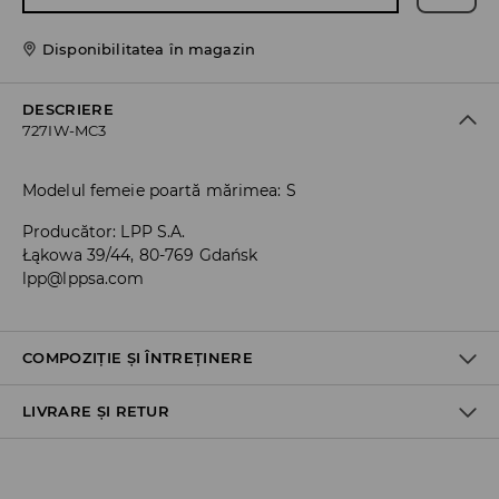
Disponibilitatea în magazin
DESCRIERE
727IW-MC3
Modelul femeie poartă mărimea: S
Producător
:
LPP S.A.
Łąkowa 39/44, 80-769 Gdańsk
lpp@lppsa.com
COMPOZIȚIE ȘI ÎNTREȚINERE
LIVRARE ȘI RETUR
95% POLIESTER, 5% ELASTAN
Politica de expediere