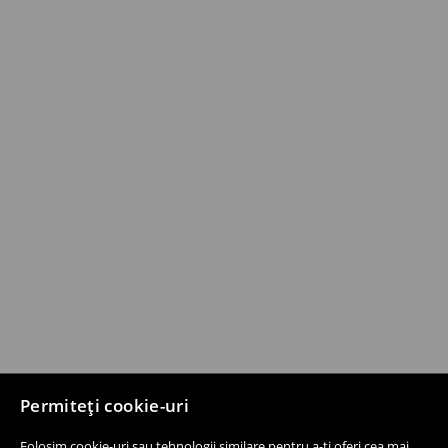
Permiteți cookie-uri
Folosim cookie-uri sau tehnologii similare pentru a-ți oferi cea mai