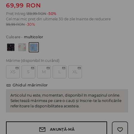
69,99
RON
Preț întreg
139,99
RON
-50%
Cel mai mic preț din ultimele 30 de zile înainte de reducere
99,99
RON
-30%
Culoare
-
multicolor
Mărime
(disponibil în curând)
XS
S
M
L
XL
Ghidul mărimilor
Articolul nu este, momentan, disponibil în magazinul online.
Selectează mărimea pe care o cauți și înscrie-te la notificările
referitoare la disponibilitatea acesteia.
ANUNȚĂ-MĂ