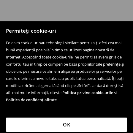
Permiteți cookie-uri
Folosim cookie-uri sau tehnologii similare pentru a-ți oferi cea mai
bună experiență posibilă în timp ce utilizezi pagina noastră de
Internet. Acceptând toate cookie-urile, ne permiți să avem grijă de
confortul tău în timp ce cumperi pe baza propriilor tale preferințe și
obiceiuri, pe măsură ce aliniem afișarea produselor și serviciilor pe
care le oferim cu nevoile tale, sau publicitatea personalizată. Îți poți
modifica oricând alegerea făcând clic pe „Setări”, iar dacă dorești să
afli mai multe informații, citește
Politica privind cookie-urile
si
Politica de confidențialitate
.
OK