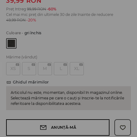
39,99
RON
Preț întreg
99,99
RON
-60%
Cel mai mic preț din ultimele 30 de zile înainte de reducere
49,99
RON
-20%
Culoare
-
gri închis
Mărime
(vândut)
XS
S
M
L
XL
Ghidul mărimilor
Articolul nu este, momentan, disponibil în magazinul online.
Selectează mărimea pe care o cauți și înscrie-te la notificările
referitoare la disponibilitatea acesteia.
ANUNȚĂ-MĂ