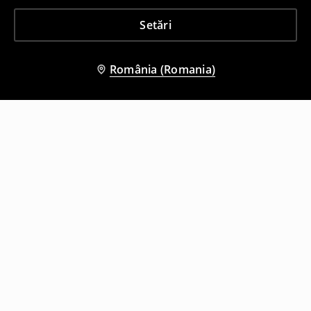
Setări
România (Romania)
Și alți clienți au ales