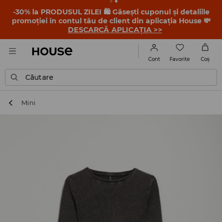
-30% la PRODUSUL ZILEI 🛍️ Găsești cuponul și detaliile
promoției în contul tău de client din aplicația House 💸
DESCARCĂ APLICAȚIA >>
Favorite
Cont
Coş
Căutare
Mini