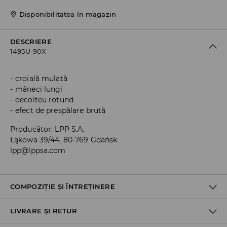
Disponibilitatea în magazin
DESCRIERE
1495U-90X
croială mulată
mâneci lungi
decolteu rotund
efect de prespălare brută
Producător
:
LPP S.A.
Łąkowa 39/44, 80-769 Gdańsk
lpp@lppsa.com
COMPOZIȚIE ȘI ÎNTREȚINERE
LIVRARE ȘI RETUR
Material I
:
92% POLIAMIDĂ, 8% ELASTAN