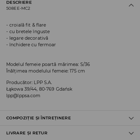
DESCRIERE
508EE-MC2
croială fit & flare
cu bretele înguste
legare decorativă
închidere cu fermoar
Modelul femeie poartă mărimea: S/36
Înălțimea modelului femeie: 175 cm
Producător
:
LPP S.A.
Łąkowa 39/44, 80-769 Gdańsk
lpp@lppsa.com
COMPOZIȚIE ȘI ÎNTREȚINERE
LIVRARE ȘI RETUR
PRIMUL MATERIAL
:
100% POLIESTER
PRIMA CAPTUSEALA
:
100% POLIESTER