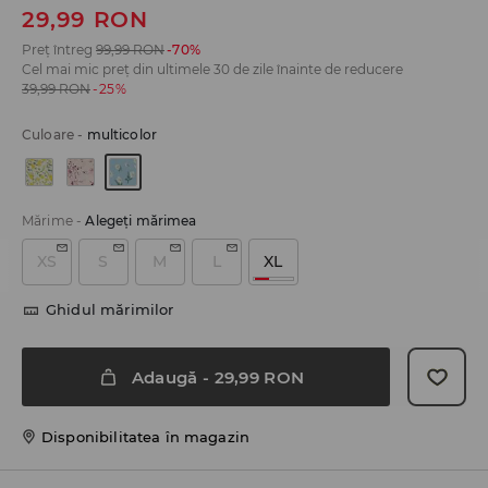
29,99
RON
Preț întreg
99,99
RON
-70%
Cel mai mic preț din ultimele 30 de zile înainte de reducere
39,99
RON
-25%
Culoare
-
multicolor
Mărime
-
Alegeţi mărimea
XS
S
M
L
XL
Ghidul mărimilor
Adaugă
-
29,99
RON
Disponibilitatea în magazin