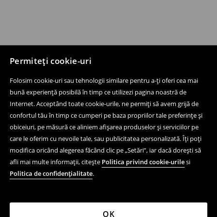
Permiteți cookie-uri
Folosim cookie-uri sau tehnologii similare pentru a-ți oferi cea mai
bună experiență posibilă în timp ce utilizezi pagina noastră de
Internet. Acceptând toate cookie-urile, ne permiți să avem grijă de
confortul tău în timp ce cumperi pe baza propriilor tale preferințe și
obiceiuri, pe măsură ce aliniem afișarea produselor și serviciilor pe
care le oferim cu nevoile tale, sau publicitatea personalizată. Îți poți
modifica oricând alegerea făcând clic pe „Setări”, iar dacă dorești să
afli mai multe informații, citește
Politica privind cookie-urile
si
Politica de confidențialitate
.
OK