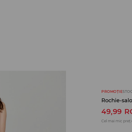
PROMOȚIE
STO
Rochie-sal
49,99
R
Cel mai mic preț 