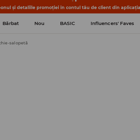
nul și detaliile promoției în contul tău de client din aplicați
Bărbat
Nou
BASIC
Influencers' Faves
chie-salopetă