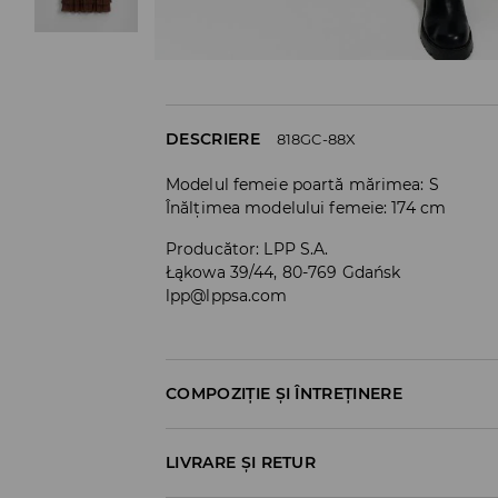
DESCRIERE
818GC-88X
Modelul femeie poartă mărimea: S
Înălțimea modelului femeie: 174 cm
Producător
:
LPP S.A.
Łąkowa 39/44, 80-769 Gdańsk
lpp@lppsa.com
COMPOZIȚIE ȘI ÎNTREȚINERE
PRIMUL MATERIAL
:
95% POLIAMIDĂ, 5% ELAST
LIVRARE ȘI RETUR
PRIMA CAPTUSEALA
:
100% POLIESTER