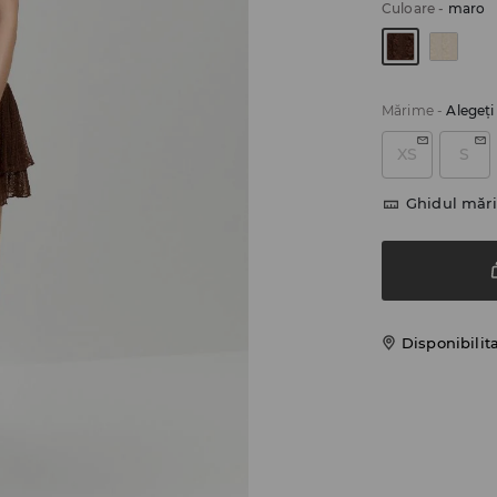
Culoare
-
maro
Mărime
-
Alegeţ
XS
S
Ghidul mări
Disponibilit