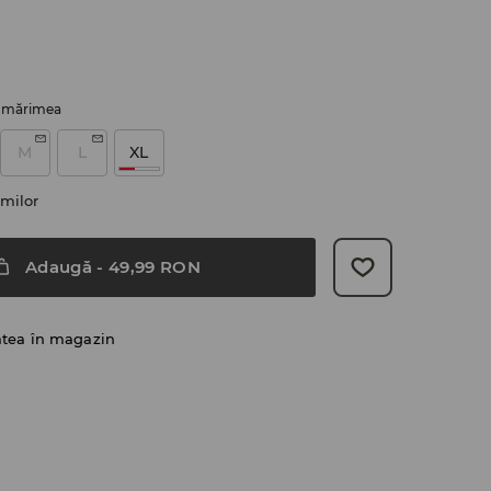
i mărimea
M
L
XL
milor
Adaugă
-
49,99
RON
atea în magazin