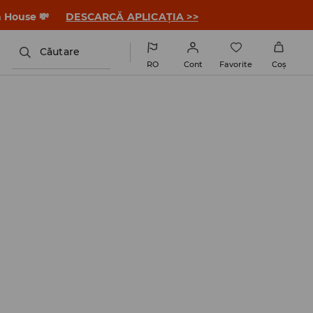
a House 💸
DESCARCĂ APLICAȚIA >>
Căutare
RO
Cont
Favorite
Coş