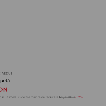
C REDUS
opetă
ON
din ultimele 30 de zile înainte de reducere
129,99
RON
-62%