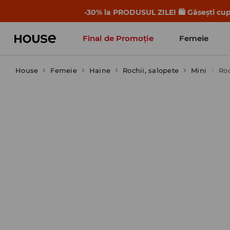
-30% la PRODUSUL ZILEI 🛍️ Găsești cupo
Final de Promoție
Femeie
House
Femeie
Haine
Rochii, salopete
Mini
Ro