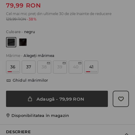
79,99
RON
Cel mai mic preț din ultimele 30 de zile înainte de reducere
129,99
RON
-38%
Culoare
-
negru
Mărime
-
Alegeţi mărimea
36
37
38
39
40
41
Ghidul mărimilor
Adaugă
-
79,99
RON
Disponibilitatea în magazin
DESCRIERE