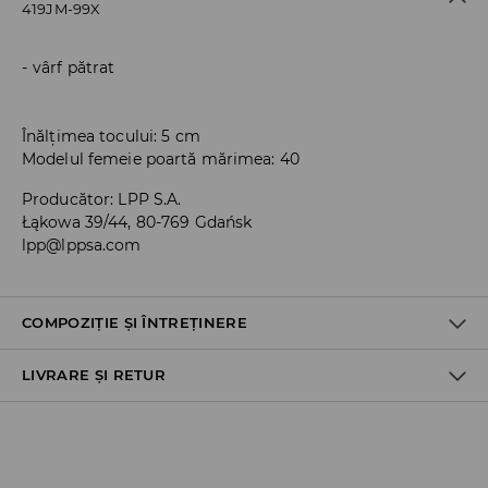
419JM-99X
vârf pătrat
Înălțimea tocului: 5 cm
Modelul femeie poartă mărimea: 40
Producător
:
LPP S.A.
Łąkowa 39/44, 80-769 Gdańsk
lpp@lppsa.com
COMPOZIȚIE ȘI ÎNTREȚINERE
LIVRARE ȘI RETUR
100% POLIURETAN
Politica de expediere
Ridicare din magazin