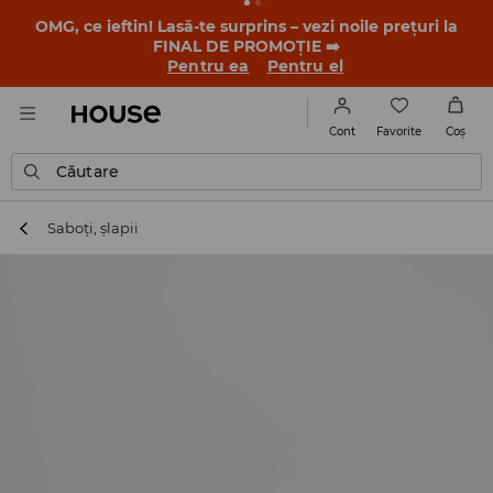
OMG, ce ieftin! Lasă-te surprins – vezi noile prețuri la
FINAL DE PROMOȚIE ➡️
Pentru ea
Pentru el
Favorite
Cont
Coş
Căutare
Saboți, șlapii